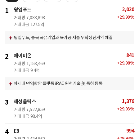
2,020
1
윙입푸드
+
29.99
%
거래량
7,083,898
거래대금
127.5억
윙입푸드, 중국 국유기업과 육가공 제품 위탁생산계약 체결
841
2
에이비온
+
29.98
%
거래량
1,158,469
거래대금
9.4억
차세대 면역항암 플랫폼 iRAC 원천기술 美 특허 등록
1,376
3
해성옵틱스
+
29.93
%
거래량
7,522,859
거래대금
98.4억
994
4
E8
+
29.93
%