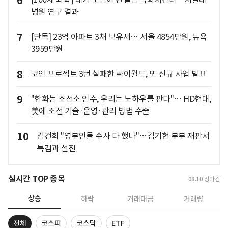
6
병원 연구 결과
7
[단독] 23억 아파트 3채 보유세… 서울 4854만원, 뉴욕
3959만원
8
코인 프로젝트 3번 실패한 싸이월드, 또 신규 사업 발표
9
"한화는 조선소 인수, 우리는 노하우를 판다"… HD현대,
美에 조선 기술·운영·관리 방법 수출
10
김건희 "영부인들 수사 다 했나"…김기현 부부 재판서
특검과 설전
실시간 TOP 종목
08.10
장마감
상승
하락
거래대금
거래량
전체
코스피
코스닥
ETF