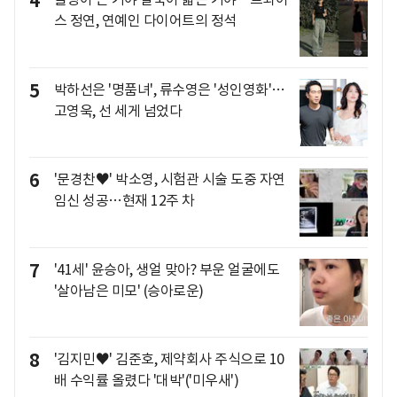
4
스 정연, 연예인 다이어트의 정석
5
박하선은 '명품녀', 류수영은 '성인영화'…
고영욱, 선 세게 넘었다
6
'문경찬♥' 박소영, 시험관 시술 도중 자연
임신 성공…현재 12주 차
7
'41세' 윤승아, 생얼 맞아? 부운 얼굴에도
'살아남은 미모' (승아로운)
8
'김지민♥' 김준호, 제약회사 주식으로 10
배 수익률 올렸다 '대박'('미우새')