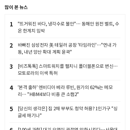
많이 본 뉴스
1
"뜨거워진 바다, 냉각수로 불안"… 동해안 원전 벨트, 수
온 한계치 임박
2
바빠진 삼성전자 美 테일러 공장 '타임라인'…"연내 가
동, 내년 양산 확대 계획 윤곽"
3
[비즈톡톡] 스마트워치를 펼치니 폴더블폰으로 변신…
모토로라의 이색 특허
4
'본격 출하' 엔비디아 베라 루빈, 원가의 62%는 메모
리… "HBM4보다 비중 큰 소캠2"
5
[당신의 생각은] 집 2채 부부도 청약 허용? 1인가구 "싱
글세 매기나"
[100세 과학] 대기 오염이 관절염 악화시킨다…서울대