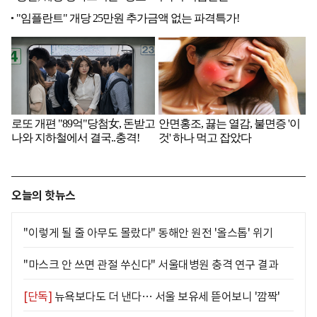
오늘의 핫뉴스
"이렇게 될 줄 아무도 몰랐다" 동해안 원전 '올스톱' 위기
"마스크 안 쓰면 관절 쑤신다" 서울대병원 충격 연구 결과
[단독]
뉴욕보다도 더 낸다… 서울 보유세 뜯어보니 '깜짝'