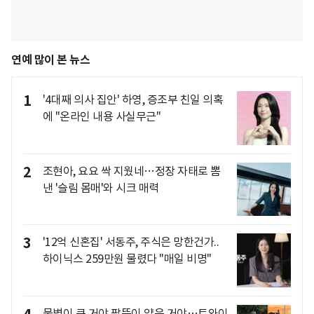
연예 많이 본 뉴스
1
'4대째 의사 집안' 하영, 증조부 친일 의혹
에 "온라인 내용 사실무근"
2
조현아, 요요 싹 지웠네…정장 자태로 뽐
낸 '슬림 몸매'와 시크 매력
3
'12억 신혼집' 서동주, 주식은 망한건가..
하이닉스 259만원 물렸다 "매일 비명"
물병이 큰 거야 팔뚝이 얇은 거야…트와이