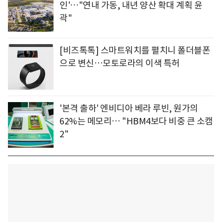
인'…"연내 가동, 내년 양산 확대 계획 윤
곽"
[비즈톡톡] 스마트워치를 펼치니 폴더블폰
으로 변신…모토로라의 이색 특허
'본격 출하' 엔비디아 베라 루빈, 원가의
62%는 메모리… "HBM4보다 비중 큰 소캠
2"