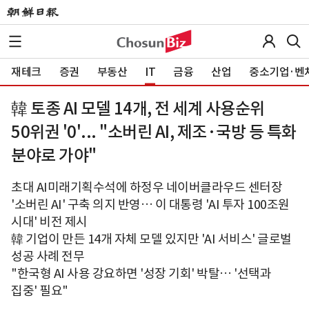
재테크
증권
부동산
IT
금융
산업
중소기업·벤
韓 토종 AI 모델 14개, 전 세계 사용순위
50위권 '0'... "소버린 AI, 제조·국방 등 특화
분야로 가야"
초대 AI미래기획수석에 하정우 네이버클라우드 센터장
'소버린 AI' 구축 의지 반영… 이 대통령 'AI 투자 100조원
시대' 비전 제시
韓 기업이 만든 14개 자체 모델 있지만 'AI 서비스' 글로벌
성공 사례 전무
"한국형 AI 사용 강요하면 '성장 기회' 박탈… '선택과
집중' 필요"