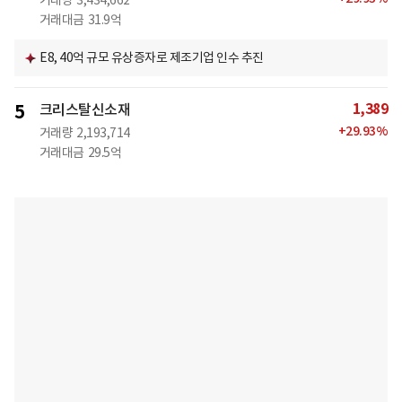
거래량
3,434,662
거래대금
31.9억
E8, 40억 규모 유상증자로 제조기업 인수 추진
1,389
5
크리스탈신소재
+
29.93
%
거래량
2,193,714
거래대금
29.5억