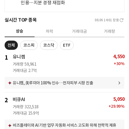
인용…지분 경쟁 재점화
실시간 TOP 종목
08.06 14:01
장중
상승
하락
거래대금
거래량
전체
코스피
코스닥
ETF
4,550
1
유니켐
+
30
%
거래량
59,961
거래대금
2.7억
유니켐, 美루미아 100% 인수…전자피부 시장 진출
5,050
2
비큐AI
+
29.99
%
거래량
322,518
거래대금
15.9억
비즈플레이와 AI 기반 업무 자동화 서비스 고도화 위해 전략적 제휴