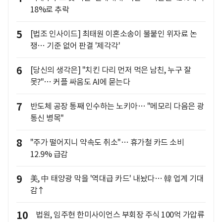
18%로 추락
5
[법조 인사이드] 최태원 이혼소송이 불붙인 위자료 논
쟁… 기준 없어 판결 '제각각'
6
[당신의 생각은] "치킨 다리 먼저 먹은 남친, 누구 잘
못?"… 커플 싸움도 AI에 묻는다
7
반도체 공장 통째 인수하는 노키아… "메모리 다음은 광
통신 병목"
8
"주가 떨어지니 약속도 취소"… 휴가철 카드 소비
12.9% 급감
9
美, 中 태양광 막을 '역대급 카드' 내놨다… 韓 업계 기대
감↑
10
법원, 임주현 한미사이언스 부회장 주식 100억 가압류