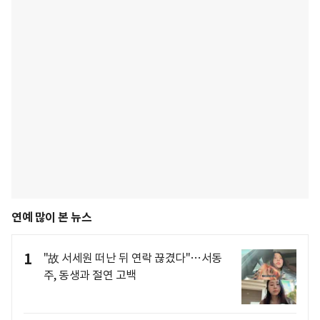
연예 많이 본 뉴스
1
"故 서세원 떠난 뒤 연락 끊겼다"…서동
주, 동생과 절연 고백