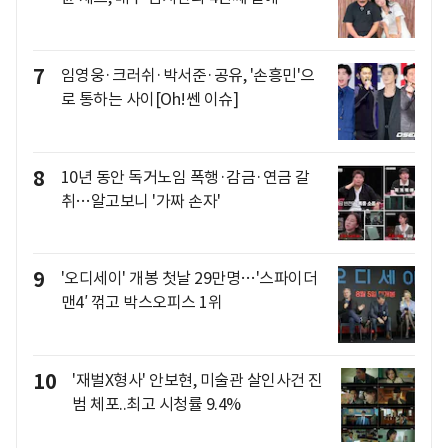
7
임영웅·크러쉬·박서준·공유, '손흥민'으
로 통하는 사이[Oh!쎈 이슈]
8
10년 동안 독거노임 폭행·감금·연금 갈
취…알고보니 '가짜 손자'
9
'오디세이' 개봉 첫날 29만명…'스파이더
맨4′ 꺾고 박스오피스 1위
10
'재벌X형사' 안보현, 미술관 살인사건 진
범 체포..최고 시청률 9.4%