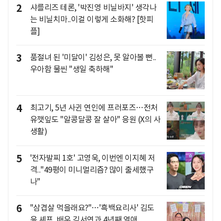
2
샤를리즈 테론, '박진영 비닐바지' 생각나
는 비닐치마..이걸 이렇게 소화해? [핫피
플]
3
품절녀 된 '미달이' 김성은, 못 알아볼 뻔..
우아함 물씬 "생일 축하해"
4
최고기, 5년 사귄 연인에 프러포즈…전처
유깻잎도 "알콩달콩 잘 살아" 응원 (X의 사
생활)
5
'전자발찌 1호' 고영욱, 이번엔 이지혜 저
격.."49평이 미니멀리즘? 많이 출세했구
나"
6
"삼겹살 먹을래요?"…'흑백요리사' 김도
윤 셰프, 배우 김서연과 4년째 열애