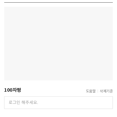
100자평
도움말
삭제기준