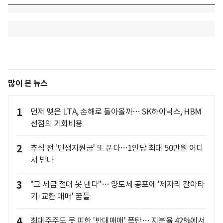
많이 본 뉴스
1
먼저 맺은 LTA, 손해로 돌아올까… SK하이닉스, HBM
선점의 기회비용
2
추석 전 '민생지원금' 또 푼다…1인당 최대 50만원 어디
서 받나
3
"그 세금 절대 못 낸다"… 양도세 공포에 '제자리 갈아타
기·교환 매매' 꿈틀
4
최대주주도 못 피한 '반대매매' 폭탄… 지분율 42%에서