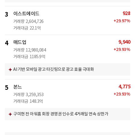
928
3
이스트에이드
+
29.97
%
거래량
2,604,726
거래대금
22.1억
9,940
4
매드업
+
29.93
%
거래량
12,980,084
거래대금
1185.9억
AI 기반 모바일 광고 타깃팅으로 광고 효율 극대화
4,775
5
본느
+
29.93
%
거래량
3,259,353
거래대금
148.3억
구미현 전 아워홈 회장 경영권 인수로 4거래일 연속 상한가