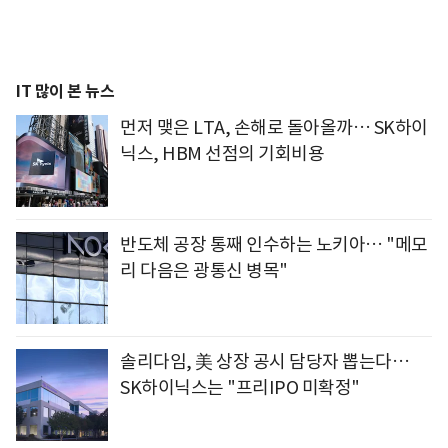
IT 많이 본 뉴스
먼저 맺은 LTA, 손해로 돌아올까… SK하이
닉스, HBM 선점의 기회비용
반도체 공장 통째 인수하는 노키아… "메모
리 다음은 광통신 병목"
솔리다임, 美 상장 공시 담당자 뽑는다…
SK하이닉스는 "프리IPO 미확정"