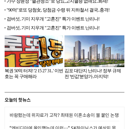
오늘의 핫뉴스
바람폈는데 위자료가 고작? 최태원 이혼소송이 불 붙인 논쟁
"엔비디아에 올인했는데 이런…" SK하이닉스가 예상치 못