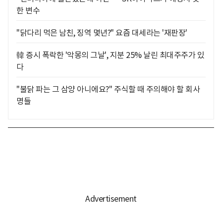
한 변수
"닭다리 먹은 남친, 징역 몇년?" 요즘 대세라는 '재판장'
韓 증시 폭락한 '악몽의 그날', 지분 25% 날린 최대주주가 있
다
"불닭 파는 그 삼양 아니에요?" 주식할 때 주의해야 할 회사
명들