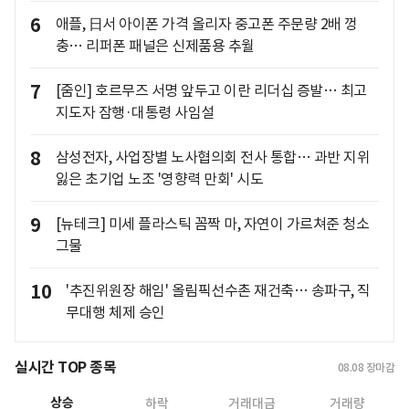
6
애플, 日서 아이폰 가격 올리자 중고폰 주문량 2배 껑
충… 리퍼폰 패널은 신제품용 추월
7
[줌인] 호르무즈 서명 앞두고 이란 리더십 증발… 최고
지도자 잠행·대통령 사임설
8
삼성전자, 사업장별 노사협의회 전사 통합… 과반 지위
잃은 초기업 노조 '영향력 만회' 시도
9
[뉴테크] 미세 플라스틱 꼼짝 마, 자연이 가르쳐준 청소
그물
10
'추진위원장 해임' 올림픽선수촌 재건축… 송파구, 직
무대행 체제 승인
실시간 TOP 종목
08.08
장마감
상승
하락
거래대금
거래량