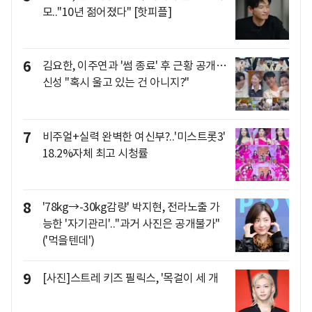
모.."10년 젊어졌다" [핫피플]
6
김요한, 이주연과 '썸 종료' 후 근황 공개…
신성 "혹시 울고 있는 건 아니지?"
7
비주얼+실력 완벽한 여신부?..'미스트롯3'
18.2%자체 최고 시청률
8
'78kg→-30kg감량' 박지현, 전라노출 가
능한 '자기관리'.."과거 사진은 공개불가"
('먹을텐데')
9
[사진]스트레 키즈 필릭스, '목걸이 세 개