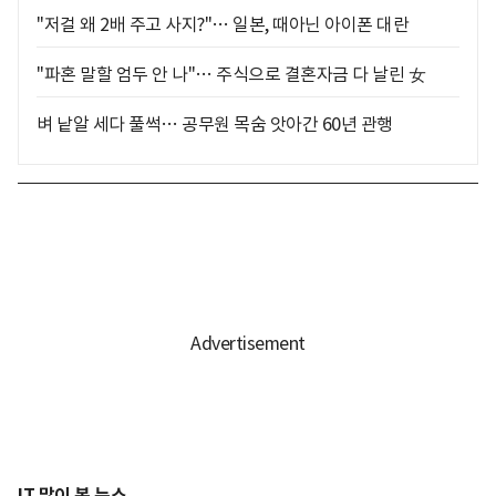
"저걸 왜 2배 주고 사지?"… 일본, 때아닌 아이폰 대란
"파혼 말할 엄두 안 나"… 주식으로 결혼자금 다 날린 女
벼 낱알 세다 풀썩… 공무원 목숨 앗아간 60년 관행
IT 많이 본 뉴스