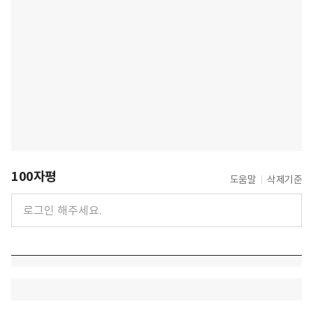
100자평
도움말
삭제기준