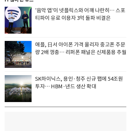
'음악 앱'이 넷플릭스와 어깨 나란히… 스포
티파이 유료 이용자 3억 돌파 비결은
애플, 日서 아이폰 가격 올리자 중고폰 주문
량 2배 껑충… 리퍼폰 패널은 신제품용 추월
SK하이닉스, 용인·청주 신규 팹에 54조원
투자… HBM·낸드 생산 확대