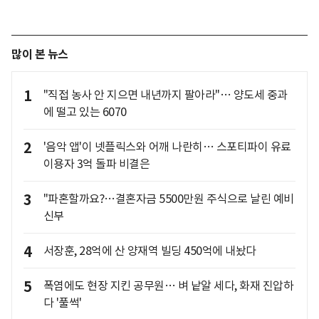
많이 본 뉴스
1
"직접 농사 안 지으면 내년까지 팔아라"… 양도세 중과
에 떨고 있는 6070
2
'음악 앱'이 넷플릭스와 어깨 나란히… 스포티파이 유료
이용자 3억 돌파 비결은
3
"파혼할까요?…결혼자금 5500만원 주식으로 날린 예비
신부
4
서장훈, 28억에 산 양재역 빌딩 450억에 내놨다
5
폭염에도 현장 지킨 공무원… 벼 낱알 세다, 화재 진압하
다 '풀썩'