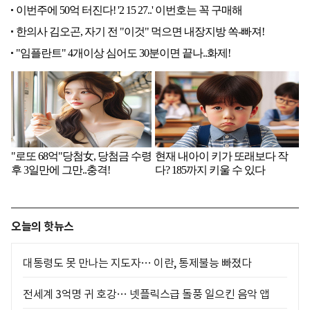
오늘의 핫뉴스
대통령도 못 만나는 지도자… 이란, 통제불능 빠졌다
전세계 3억명 귀 호강… 넷플릭스급 돌풍 일으킨 음악 앱