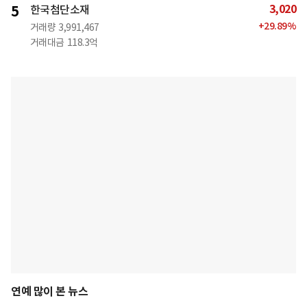
3,020
5
한국첨단소재
+
29.89
%
거래량
3,991,467
거래대금
118.3억
연예 많이 본 뉴스