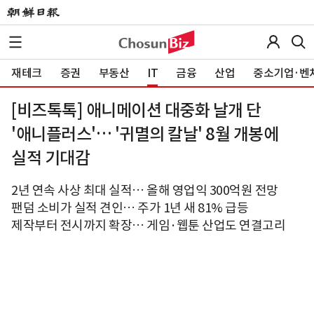
재테크
증권
부동산
IT
금융
산업
중소기업·벤
[비즈톡톡] 애니메이션 대중화 날개 단
'애니플러스'… '귀멸의 칼날' 8월 개봉에
실적 기대감
2년 연속 사상 최대 실적… 올해 영업익 300억원 전망
팬덤 소비가 실적 견인… 주가 1년 새 81% 급등
제작부터 전시까지 확장… 게임·웹툰 산업도 연결고리