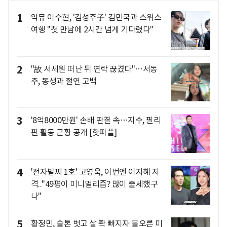
1
악뮤 이수현, '김성주子' 김민국과 스위스
여행 "첫 만남에 2시간 넘게 기다렸다"
2
"故 서세원 떠난 뒤 연락 끊겼다"…서동
주, 동생과 절연 고백
3
'8억8000만원' 손배 판결 속…지수, 필리
핀 활동 근황 공개 [핫피플]
4
'전자발찌 1호' 고영욱, 이번엔 이지혜 저
격.."49평이 미니멀리즘? 많이 출세했구
나"
5
황정민, 술톤 벗고 살 쫙 빠지자 물오른 미