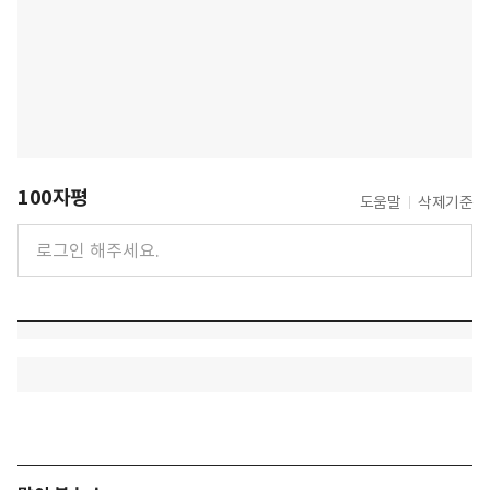
100자평
도움말
삭제기준