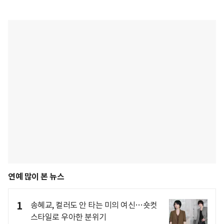
연예 많이 본 뉴스
1
송혜교, 컬러도 안 타는 미의 여신…숏컷
스타일로 우아한 분위기