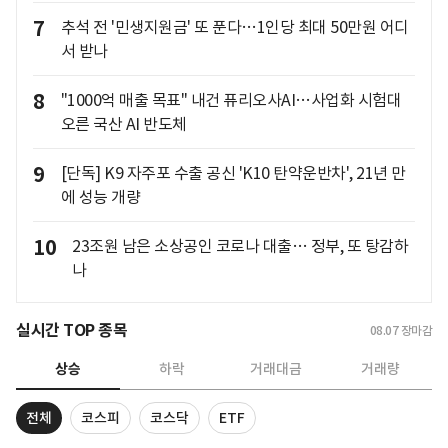
7
추석 전 '민생지원금' 또 푼다…1인당 최대 50만원 어디
서 받나
8
"1000억 매출 목표" 내건 퓨리오사AI…사업화 시험대
오른 국산 AI 반도체
9
[단독] K9 자주포 수출 공신 'K10 탄약운반차', 21년 만
에 성능 개량
10
23조원 남은 소상공인 코로나 대출… 정부, 또 탕감하
나
실시간 TOP 종목
08.07
장마감
상승
하락
거래대금
거래량
전체
코스피
코스닥
ETF