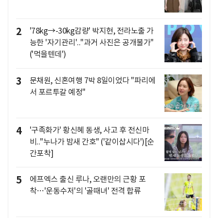
2
'78kg→-30kg감량' 박지현, 전라노출 가
능한 '자기관리'.."과거 사진은 공개불가"
('먹을텐데')
3
문채원, 신혼여행 7박 8일이었다 "파리에
서 포르투갈 예정"
4
'구족화가' 황신혜 동생, 사고 후 전신마
비.."누나가 밤새 간호" ('같이삽시다')[순
간포착]
5
에프엑스 출신 루나, 오랜만의 근황 포
착…'운동수저'의 '골때녀' 전격 합류