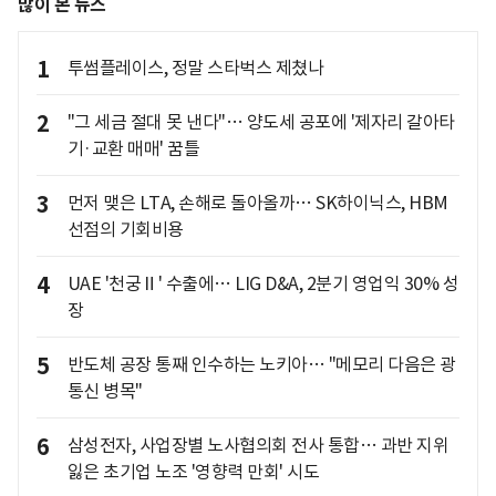
많이 본 뉴스
1
투썸플레이스, 정말 스타벅스 제쳤나
2
"그 세금 절대 못 낸다"… 양도세 공포에 '제자리 갈아타
기·교환 매매' 꿈틀
3
먼저 맺은 LTA, 손해로 돌아올까… SK하이닉스, HBM
선점의 기회비용
4
UAE '천궁Ⅱ' 수출에… LIG D&A, 2분기 영업익 30% 성
장
5
반도체 공장 통째 인수하는 노키아… "메모리 다음은 광
통신 병목"
6
삼성전자, 사업장별 노사협의회 전사 통합… 과반 지위
잃은 초기업 노조 '영향력 만회' 시도