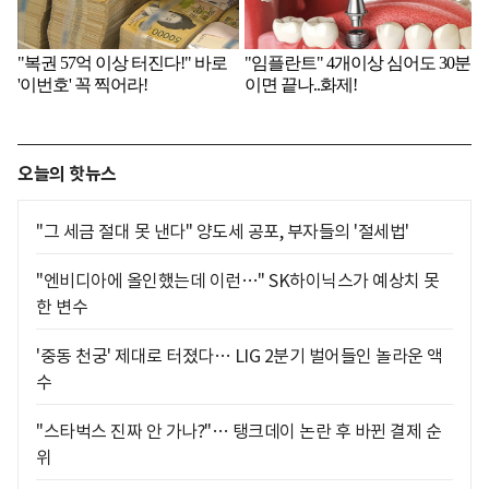
오늘의 핫뉴스
"그 세금 절대 못 낸다" 양도세 공포, 부자들의 '절세법'
"엔비디아에 올인했는데 이런…" SK하이닉스가 예상치 못
한 변수
'중동 천궁' 제대로 터졌다… LIG 2분기 벌어들인 놀라운 액
수
"스타벅스 진짜 안 가나?"… 탱크데이 논란 후 바뀐 결제 순
위