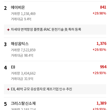
841
2
에이비온
+
29.98
%
거래량
1,158,469
거래대금
9.4억
차세대 면역항암 플랫폼 iRAC 원천기술 美 특허 등록
1,376
3
해성옵틱스
+
29.93
%
거래량
7,522,859
거래대금
98.4억
994
4
E8
+
29.93
%
거래량
3,434,662
거래대금
31.9억
E8, 40억 규모 유상증자로 제조기업 인수 추진
1,389
5
크리스탈신소재
+
29.93
%
거래량
2,193,714