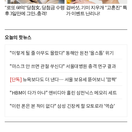
오늘의 핫뉴스
"이렇게 될 줄 아무도 몰랐다" 동해안 원전 '올스톱' 위기
"마스크 안 쓰면 관절 쑤신다" 서울대병원 충격 연구 결과
[단독]
뉴욕보다도 더 낸다… 서울 보유세 뜯어보니 '깜짝'
"HBM이 다가 아냐" 엔비디아 홀린 삼전닉스 메모리 세트
"이런 폰은 본 적이 없다" 삼성 긴장케 할 모토로라 '역습'