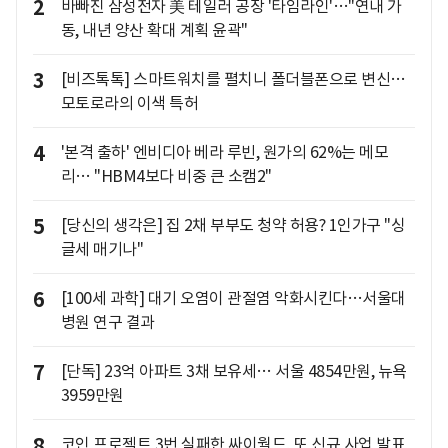
2
바빠진 삼성전자 美 테일러 공장 '타임라인'…"연내 가
동, 내년 양산 확대 계획 윤곽"
3
[비즈톡톡] 스마트워치를 펼치니 폴더블폰으로 변신…
모토로라의 이색 특허
4
'본격 출하' 엔비디아 베라 루빈, 원가의 62%는 메모
리… "HBM4보다 비중 큰 소캠2"
5
[당신의 생각은] 집 2채 부부도 청약 허용? 1인가구 "싱
글세 매기나"
6
[100세 과학] 대기 오염이 관절염 악화시킨다…서울대
병원 연구 결과
7
[단독] 23억 아파트 3채 보유세… 서울 4854만원, 뉴욕
3959만원
8
코인 프로젝트 3번 실패한 싸이월드, 또 신규 사업 발표