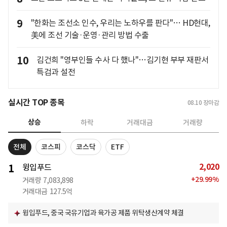
9
"한화는 조선소 인수, 우리는 노하우를 판다"… HD현대,
美에 조선 기술·운영·관리 방법 수출
10
김건희 "영부인들 수사 다 했나"…김기현 부부 재판서
특검과 설전
실시간 TOP 종목
08.10
장마감
상승
하락
거래대금
거래량
전체
코스피
코스닥
ETF
2,020
1
윙입푸드
+
29.99
%
거래량
7,083,898
거래대금
127.5억
윙입푸드, 중국 국유기업과 육가공 제품 위탁생산계약 체결