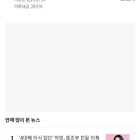
거래대금
29.5억
연예 많이 본 뉴스
1
'4대째 의사 집안' 하영, 증조부 친일 의혹