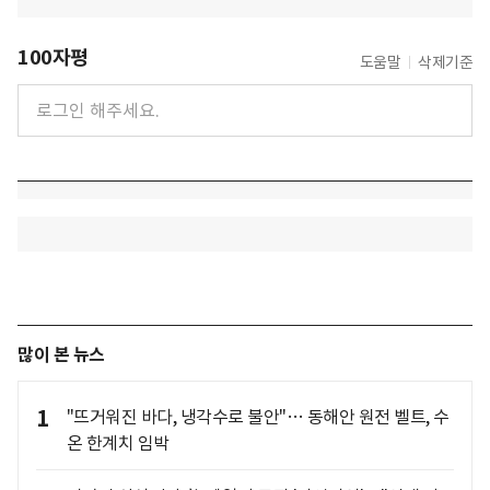
100자평
도움말
삭제기준
많이 본 뉴스
1
"뜨거워진 바다, 냉각수로 불안"… 동해안 원전 벨트, 수
온 한계치 임박