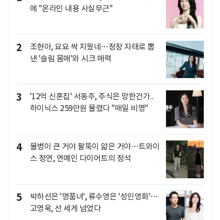
에 "온라인 내용 사실무근"
2
조현아, 요요 싹 지웠네…정장 자태로 뽐
낸 '슬림 몸매'와 시크 매력
3
'12억 신혼집' 서동주, 주식은 망한건가..
하이닉스 259만원 물렸다 "매일 비명"
4
물병이 큰 거야 팔뚝이 얇은 거야…트와이
스 정연, 연예인 다이어트의 정석
5
박하선은 '명품녀', 류수영은 '성인영화'…
고영욱, 선 세게 넘었다