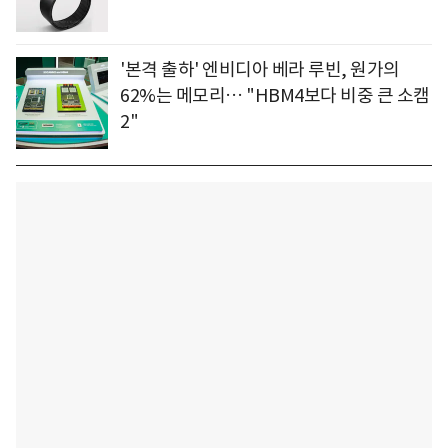
'본격 출하' 엔비디아 베라 루빈, 원가의
62%는 메모리… "HBM4보다 비중 큰 소캠
2"