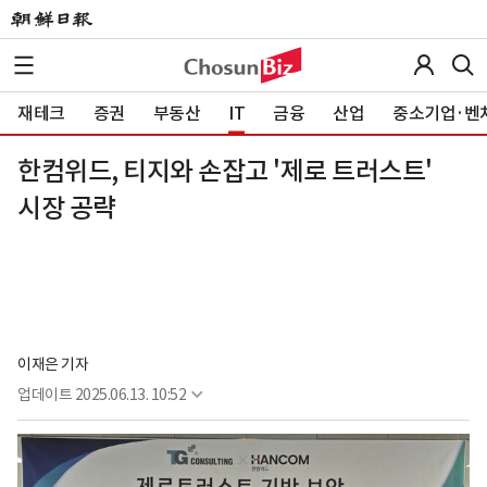
재테크
증권
부동산
IT
금융
산업
중소기업·벤
한컴위드, 티지와 손잡고 '제로 트러스트'
시장 공략
이재은 기자
업데이트
2025.06.13. 10:52