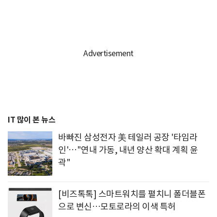
IT 많이 본 뉴스
바빠진 삼성전자 美 테일러 공장 '타임라
인'…"연내 가동, 내년 양산 확대 계획 윤
곽"
[비즈톡톡] 스마트워치를 펼치니 폴더블폰
으로 변신…모토로라의 이색 특허