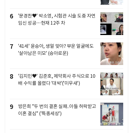
6
'문경찬♥' 박소영, 시험관 시술 도중 자연
임신 성공…현재 12주 차
7
'41세' 윤승아, 생얼 맞아? 부운 얼굴에도
'살아남은 미모' (승아로운)
8
'김지민♥' 김준호, 제약회사 주식으로 10
배 수익률 올렸다 '대박'('미우새')
9
방은희 "두 번의 결혼 실패..아들 허락받고
이혼 결심" ('특종세상')