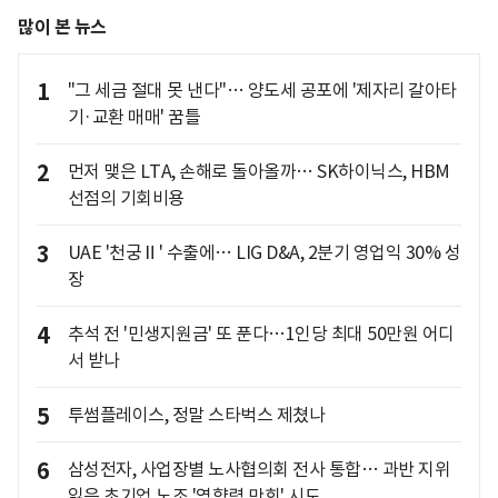
많이 본 뉴스
1
"그 세금 절대 못 낸다"… 양도세 공포에 '제자리 갈아타
기·교환 매매' 꿈틀
2
먼저 맺은 LTA, 손해로 돌아올까… SK하이닉스, HBM
선점의 기회비용
3
UAE '천궁Ⅱ' 수출에… LIG D&A, 2분기 영업익 30% 성
장
4
추석 전 '민생지원금' 또 푼다…1인당 최대 50만원 어디
서 받나
5
투썸플레이스, 정말 스타벅스 제쳤나
6
삼성전자, 사업장별 노사협의회 전사 통합… 과반 지위
잃은 초기업 노조 '영향력 만회' 시도