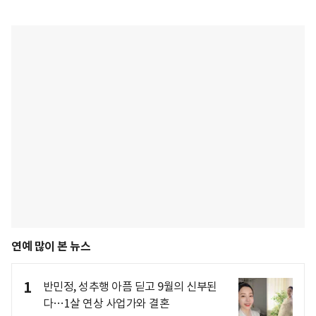
연예 많이 본 뉴스
1
반민정, 성추행 아픔 딛고 9월의 신부된
다…1살 연상 사업가와 결혼