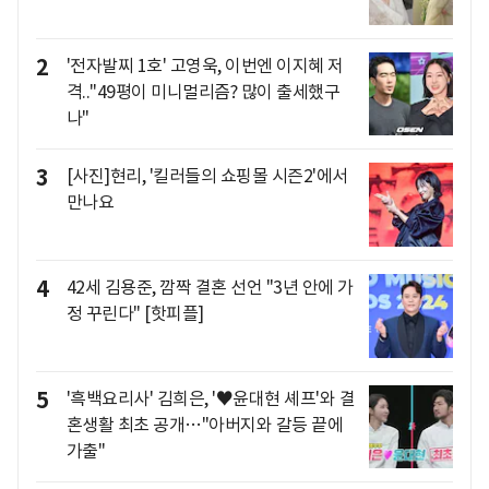
2
'전자발찌 1호' 고영욱, 이번엔 이지혜 저
격.."49평이 미니멀리즘? 많이 출세했구
나"
3
[사진]현리, '킬러들의 쇼핑몰 시즌2'에서
만나요
4
42세 김용준, 깜짝 결혼 선언 "3년 안에 가
정 꾸린다" [핫피플]
5
'흑백요리사' 김희은, '♥윤대현 셰프'와 결
혼생활 최초 공개…"아버지와 갈등 끝에
가출"