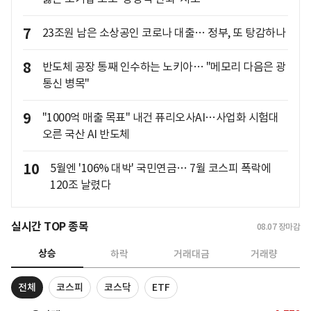
7
23조원 남은 소상공인 코로나 대출… 정부, 또 탕감하나
8
반도체 공장 통째 인수하는 노키아… "메모리 다음은 광
통신 병목"
9
"1000억 매출 목표" 내건 퓨리오사AI…사업화 시험대
오른 국산 AI 반도체
10
5월엔 '106% 대박' 국민연금… 7월 코스피 폭락에
120조 날렸다
실시간 TOP 종목
08.07
장마감
상승
하락
거래대금
거래량
전체
코스피
코스닥
ETF