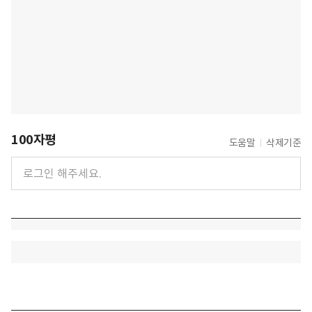
100자평
도움말
삭제기준