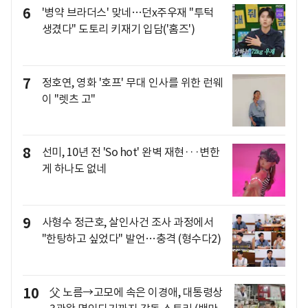
6
'병약 브라더스' 맞네…던x주우재 "투턱
생겼다" 도토리 키재기 입담('홈즈')
7
정호연, 영화 '호프' 무대 인사를 위한 런웨
이 "렛츠 고"
8
선미, 10년 전 'So hot' 완벽 재현···변한
게 하나도 없네
9
사형수 정근호, 살인사건 조사 과정에서
"한탕하고 싶었다" 발언…충격 (형수다2)
10
父 노름→고모에 속은 이경애, 대통령상