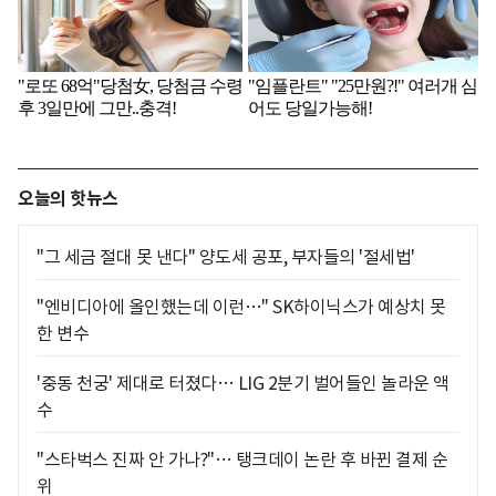
오늘의 핫뉴스
"그 세금 절대 못 낸다" 양도세 공포, 부자들의 '절세법'
"엔비디아에 올인했는데 이런…" SK하이닉스가 예상치 못
한 변수
'중동 천궁' 제대로 터졌다… LIG 2분기 벌어들인 놀라운 액
수
"스타벅스 진짜 안 가나?"… 탱크데이 논란 후 바뀐 결제 순
위