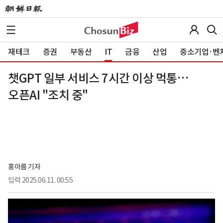
재테크
증권
부동산
IT
금융
산업
중소기업·벤
챗GPT 일부 서비스 7시간 이상 먹통…
오픈AI "조치 중"
홍아름 기자
입력
2025.06.11. 00:55