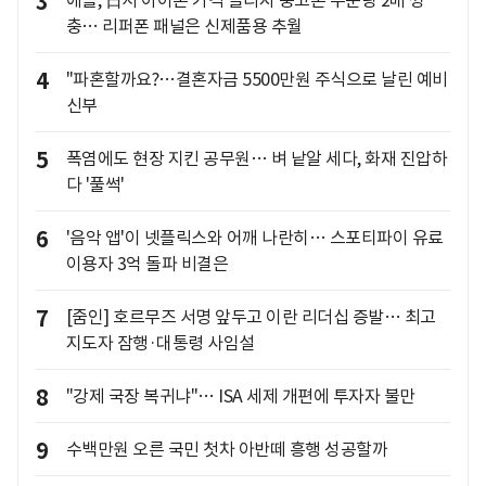
3
애플, 日서 아이폰 가격 올리자 중고폰 주문량 2배 껑
충… 리퍼폰 패널은 신제품용 추월
4
"파혼할까요?…결혼자금 5500만원 주식으로 날린 예비
신부
5
폭염에도 현장 지킨 공무원… 벼 낱알 세다, 화재 진압하
다 '풀썩'
6
'음악 앱'이 넷플릭스와 어깨 나란히… 스포티파이 유료
이용자 3억 돌파 비결은
7
[줌인] 호르무즈 서명 앞두고 이란 리더십 증발… 최고
지도자 잠행·대통령 사임설
8
"강제 국장 복귀냐"… ISA 세제 개편에 투자자 불만
9
수백만원 오른 국민 첫차 아반떼 흥행 성공할까