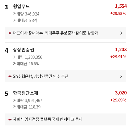
1,554
3
윙입푸드
+
29.93
%
거래량
346,924
거래대금
5.3억
대표이사 장내매수·최대주주 유상증자 참여로 상한가
1,203
4
상상인증권
+
29.91
%
거래량
1,380,356
거래대금
16.6억
Sh수협은행, 상상인증권 인수 추진
3,020
5
한국첨단소재
+
29.89
%
거래량
3,991,467
거래대금
118.3억
자회사 양자검증 플랫폼 국제 벤치마크 등재