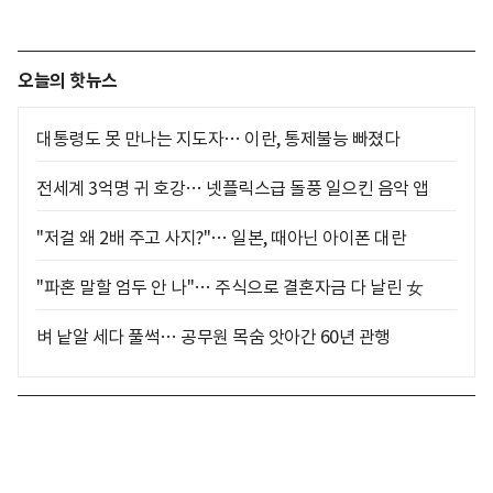
오늘의 핫뉴스
대통령도 못 만나는 지도자… 이란, 통제불능 빠졌다
전세계 3억명 귀 호강… 넷플릭스급 돌풍 일으킨 음악 앱
"저걸 왜 2배 주고 사지?"… 일본, 때아닌 아이폰 대란
"파혼 말할 엄두 안 나"… 주식으로 결혼자금 다 날린 女
벼 낱알 세다 풀썩… 공무원 목숨 앗아간 60년 관행