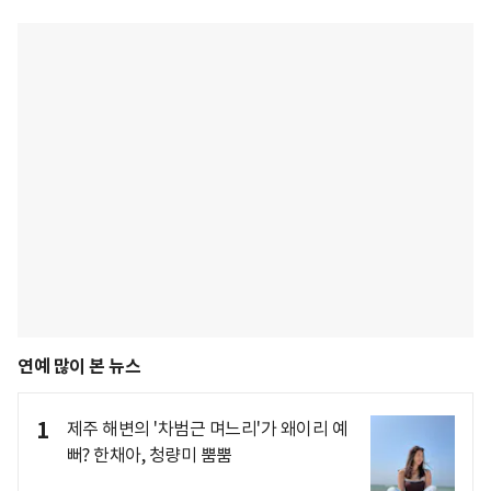
연예 많이 본 뉴스
1
제주 해변의 '차범근 며느리'가 왜이리 예
뻐? 한채아, 청량미 뿜뿜