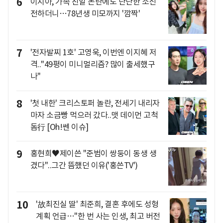
6
이지아, 가족 친일 논란에도 단단한 소신
전하더니…78년생 미모까지 '깜짝'
7
'전자발찌 1호' 고영욱, 이번엔 이지혜 저
격.."49평이 미니멀리즘? 많이 출세했구
나"
8
'첫 내한' 크리스토퍼 놀란, 전세기 내리자
마자 소금빵 먹으러 갔다..맷 데이먼 고척
돔行 [Oh!쎈 이슈]
9
홍현희♥제이쓴 "준범이 쌍둥이 동생 생
겼다"..그간 뜸했던 이유('홍쓴TV')
10
'故최진실 딸' 최준희, 결혼 후에도 성형
계획 언급…"한 번 사는 인생, 최고 버전