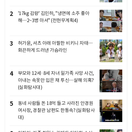
2
'17kg 감량' 김민하, "냉면에 소주 좋아
해…2~3병 마셔" (전현무계획4)
3
허가윤, 셔츠 아래 아찔한 비키니 자태…
화끈하게 드러낸 가슴라인
4
부모와 12세·8세 자녀 일가족 사망 사건,
아내는 속옷만 입은 채 투신…살해 의혹?
(실화탐사대)
5
동네 사람들 돈 18억 들고 사라진 안경원
여사장, 경찰관 남편도 한통속? (실화탐사
대)