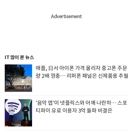
IT 많이 본 뉴스
애플, 日서 아이폰 가격 올리자 중고폰 주문
량 2배 껑충… 리퍼폰 패널은 신제품용 추월
'음악 앱'이 넷플릭스와 어깨 나란히… 스포
티파이 유료 이용자 3억 돌파 비결은