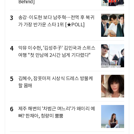
Behind]
3
송강·이도현 보다 남주혁…전역 후 복귀
가 가장 반가운 스타 1위 [★POLL]
4
악뮤 이수현, '김성주子' 김민국과 스위스
여행 "첫 만남에 2시간 넘게 기다렸다"
5
김혜수, 잠옷마저 시상식 드레스 방불케
할 몸매
6
제주 해변의 '차범근 며느리'가 왜이리 예
뻐? 한채아, 청량미 뿜뿜