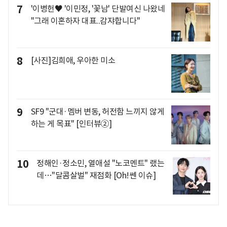
7
'이병헌♥ '이민정, '꽃남' 단발여신 나왔네
"그래 이혼하자 대표..감쟈합니다"
8
[사진]김희애, 우아한 미소
9
SF9 "군대·멤버 변동, 허전함 느끼지 않게
하는 게 목표" [인터뷰②]
10
정해인·정소민, 열애설 "노코멘트" 랬는
데…"달콤살벌" 재점화 [Oh!쎈 이슈]