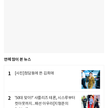
연예 많이 본 뉴스
1
[사진]청담동에 뜬 김희애
2
'50대 맞아?' 샤를리즈 테론, 시스루부터
컷아웃까지...패션 아우라[지형준의