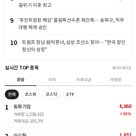
융위기 이후 최고
9
'추진위원장 해임' 올림픽선수촌 재건축… 송파구, 직무
대행 체제 승인
10
트럼프 장남 前약혼녀, 삼성 조선소 찾아… "한국 장인
정신의 상징"
실시간 TOP 종목
08.09
장마감
상승
하락
거래대금
거래량
전체
코스피
코스닥
ETF
8,060
1
동화기업
+
30
%
거래량
1,338,415
거래대금
105.2억
1,852
신스틸