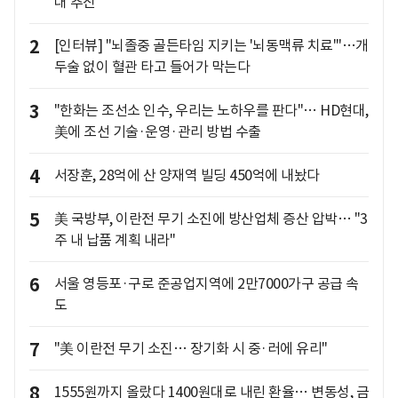
대 추진
2
[인터뷰] "뇌졸중 골든타임 지키는 '뇌동맥류 치료'"…개
두술 없이 혈관 타고 들어가 막는다
3
"한화는 조선소 인수, 우리는 노하우를 판다"… HD현대,
美에 조선 기술·운영·관리 방법 수출
4
서장훈, 28억에 산 양재역 빌딩 450억에 내놨다
5
美 국방부, 이란전 무기 소진에 방산업체 증산 압박… "3
주 내 납품 계획 내라"
6
서울 영등포·구로 준공업지역에 2만7000가구 공급 속
도
7
"美 이란전 무기 소진… 장기화 시 중·러에 유리"
8
1555원까지 올랐다 1400원대로 내린 환율… 변동성, 금