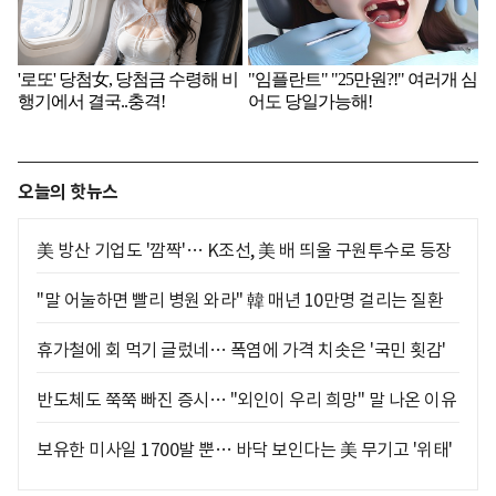
오늘의 핫뉴스
美 방산 기업도 '깜짝'… K조선, 美 배 띄울 구원투수로 등장
"말 어눌하면 빨리 병원 와라" 韓 매년 10만명 걸리는 질환
휴가철에 회 먹기 글렀네… 폭염에 가격 치솟은 '국민 횟감'
반도체도 쭉쭉 빠진 증시… "외인이 우리 희망" 말 나온 이유
보유한 미사일 1700발 뿐… 바닥 보인다는 美 무기고 '위태'