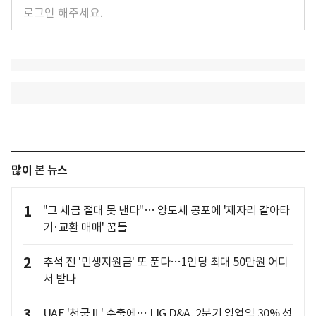
많이 본 뉴스
1
"그 세금 절대 못 낸다"… 양도세 공포에 '제자리 갈아타
기·교환 매매' 꿈틀
2
추석 전 '민생지원금' 또 푼다…1인당 최대 50만원 어디
서 받나
3
UAE '천궁Ⅱ' 수출에… LIG D&A, 2분기 영업익 30% 성