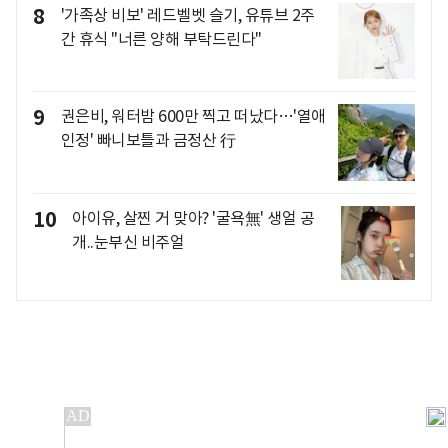
8
'가족상 비보' 레드벨벳 슬기, 유튜브 2주
간 휴식 "너른 양해 부탁드린다"
9
권은비, 워터밤 600만 찍고 떠났다…'열애
인정' 빠니보틀과 금정산 行
10
아이유, 살찐 거 맞아? '굴욕無' 생얼 공
개..눈부신 비주얼