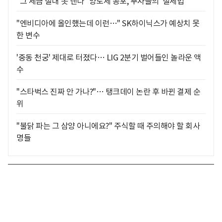
"그 세금 절대 못 낸다" 양도세 공포, 부자들의 '절세법'
"엔비디아에 올인했는데 이런…" SK하이닉스가 예상치 못
한 변수
'중동 천궁' 제대로 터졌다… LIG 2분기 벌어들인 놀라운 액
수
"스타벅스 진짜 안 가나?"… 탱크데이 논란 후 바뀐 결제 순
위
"불닭 파는 그 삼양 아니에요?" 주식할 때 주의해야 할 회사
명들