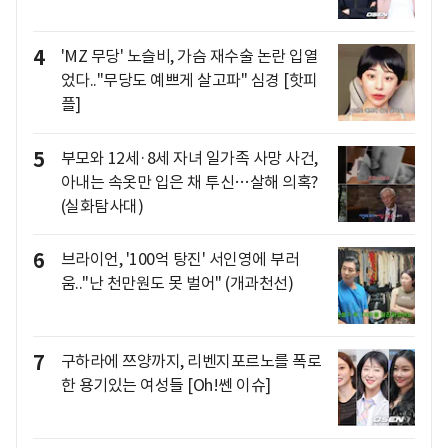
4
'MZ 무당' 노슬비, 가슴 재수술 논란 입열
었다.."무당도 예쁘게 살고파" 심경 [핫피
플]
5
부모와 12세·8세 자녀 일가족 사망 사건,
아내는 속옷만 입은 채 투신…살해 의혹?
(실화탐사대)
6
브라이언, '100억 탕진' 서인영에 부러
움.."난 천만원도 못 벌어" (개과천선)
7
구하라에 쯔양까지, 리벤지포르노를 폭로
한 용기있는 여성들 [Oh!쎈 이슈]