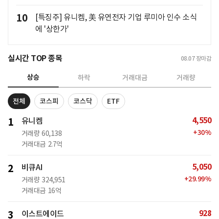
10
[특징주] 유니켐, 美 유연전자 기업 루미아 인수 소식
에 '상한가'
실시간 TOP 종목
08.07
장마감
상승
하락
거래대금
거래량
전체
코스피
코스닥
ETF
4,550
1
유니켐
+
30
%
거래량
60,138
거래대금
2.7억
5,050
2
비큐AI
+
29.99
%
거래량
324,951
거래대금
16억
928
3
이스트에이드