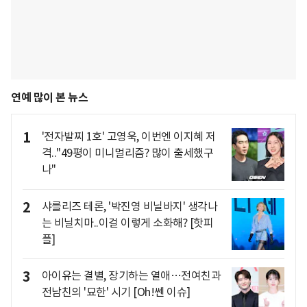
연예 많이 본 뉴스
1
'전자발찌 1호' 고영욱, 이번엔 이지혜 저
격.."49평이 미니멀리즘? 많이 출세했구
나"
2
샤를리즈 테론, '박진영 비닐바지' 생각나
는 비닐치마..이걸 이렇게 소화해? [핫피
플]
3
아이유는 결별, 장기하는 열애…전여친과
전남친의 '묘한' 시기 [Oh!쎈 이슈]