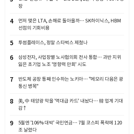
장
4
먼저 맺은 LTA, 손해로 돌아올까… SK하이닉스, HBM
선점의 기회비용
5
투썸플레이스, 정말 스타벅스 제쳤나
6
삼성전자, 사업장별 노사협의회 전사 통합… 과반 지위
잃은 초기업 노조 '영향력 만회' 시도
7
반도체 공장 통째 인수하는 노키아… "메모리 다음은 광
통신 병목"
8
美, 中 태양광 막을 '역대급 카드' 내놨다… 韓 업계 기대
감↑
9
5월엔 '106% 대박' 국민연금… 7월 코스피 폭락에 120
조 날렸다