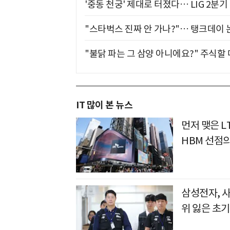
'중동 천궁' 제대로 터졌다… LIG 2분
"스타벅스 진짜 안 가나?"… 탱크데이 
"불닭 파는 그 삼양 아니에요?" 주식할
IT 많이 본 뉴스
먼저 맺은 L
HBM 선점
삼성전자, 
위 잃은 초기