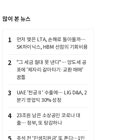
많이 본 뉴스
1
먼저 맺은 LTA, 손해로 돌아올까…
SK하이닉스, HBM 선점의 기회비용
2
"그 세금 절대 못 낸다"… 양도세 공
포에 '제자리 갈아타기·교환 매매'
꿈틀
3
UAE '천궁Ⅱ' 수출에… LIG D&A, 2
분기 영업익 30% 성장
4
23조원 남은 소상공인 코로나 대
출… 정부, 또 탕감하나
5
추석 전 '민생지원금' 또 푼다…1인