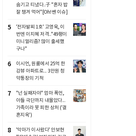
숨기고 티냈다..子 "혼자 밥
잘 챙겨 먹어"[Oh!쎈 이슈]
5
'전자발찌 1호' 고영욱, 이
번엔 이지혜 저격.."49평이
미니멀리즘? 많이 출세했
구나"
6
이시언, 원룸에서 25억 한
강뷰 아파트로... 3만원 청
약통장의 기적
7
"넌 실패자야" 엄마 폭언,
아들 극단까지 내몰았다...
가족이라 못 피한 상처 ('결
혼지옥')
8
'악마가 이사왔다' 안보현