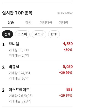
실시간 TOP 종목
08.07
장마감
상승
하락
거래대금
거래량
전체
코스피
코스닥
ETF
4,550
1
유니켐
+
30
%
거래량
60,138
거래대금
2.7억
5,050
2
비큐AI
+
29.99
%
거래량
324,951
거래대금
16억
928
3
이스트에이드
+
29.97
%
거래량
2,620,951
거래대금
22.3억