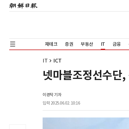
재테크
증권
부동산
IT
금융
IT
ICT
넷마블조정선수단, 
이경탁 기자
입력
2025.06.02. 10:16