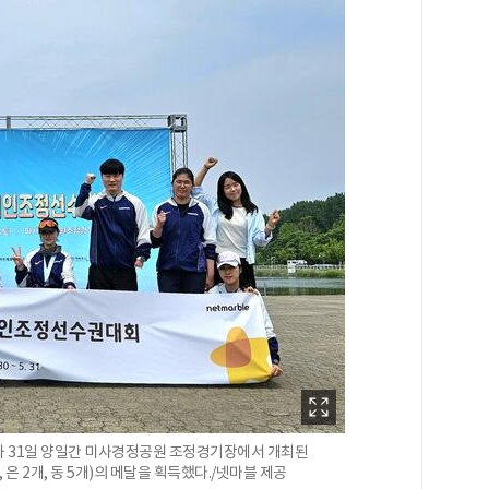
과 31일 양일간 미사경정공원 조정경기장에서 개최된
 은 2개, 동 5개)의 메달을 획득했다./넷마블 제공