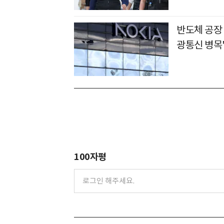
반도체 공장
광통신 병목
100자평