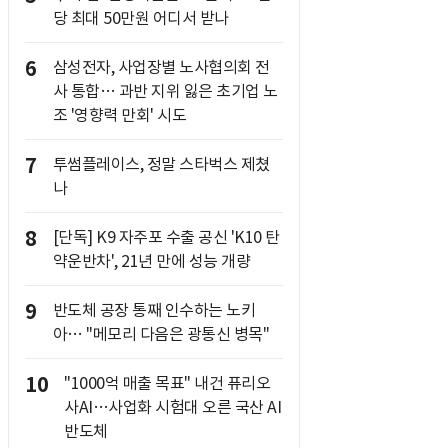
당 최대 50만원 어디서 받나
6
삼성전자, 사업장별 노사협의회 전
사 통합… 과반 지위 잃은 초기업 노
조 '영향력 만회' 시도
7
투썸플레이스, 정말 스타벅스 제쳤
나
8
[단독] K9 자주포 수출 공신 'K10 탄
약운반차', 21년 만에 성능 개량
9
반도체 공장 통째 인수하는 노키
아… "메모리 다음은 광통신 병목"
10
"1000억 매출 목표" 내건 퓨리오
사AI…사업화 시험대 오른 국산 AI
반도체