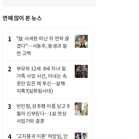
연예 많이 본 뉴스
1
"故 서세원 떠난 뒤 연락 끊
겼다"…서동주, 동생과 절
연 고백
2
부모와 12세·8세 자녀 일
가족 사망 사건, 아내는 속
옷만 입은 채 투신…살해
의혹?(실화탐사대)
3
반민정, 성추행 아픔 딛고 9
월의 신부된다…1살 연상
사업가와 결혼
4
'고지용과 이혼' 허양임, 안