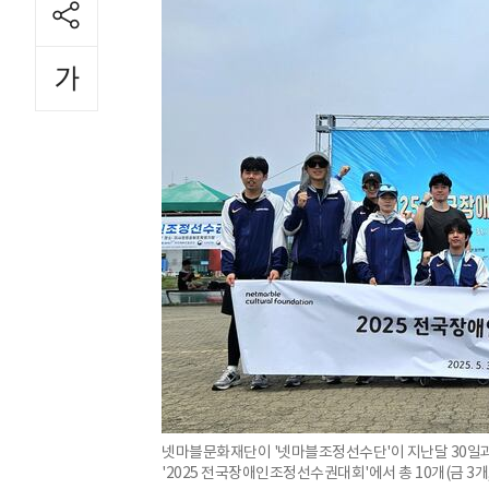
넷마블문화재단이 '넷마블조정선수단'이 지난달 30일
'2025 전국장애인조정선수권대회'에서 총 10개(금 3개,