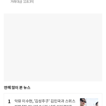
거래대금
118.3억
연예 많이 본 뉴스
1
악뮤 이수현, '김성주子' 김민국과 스위스