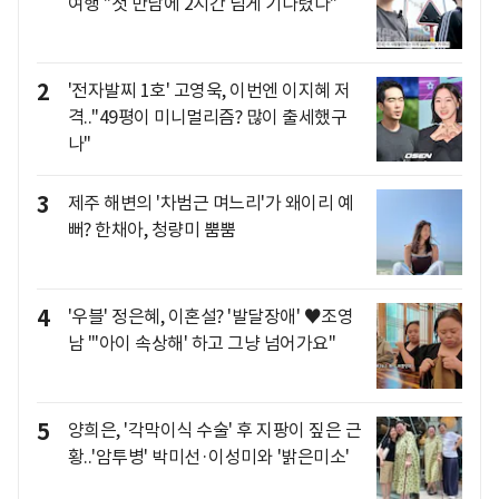
여행 "첫 만남에 2시간 넘게 기다렸다"
2
'전자발찌 1호' 고영욱, 이번엔 이지혜 저
격.."49평이 미니멀리즘? 많이 출세했구
나"
3
제주 해변의 '차범근 며느리'가 왜이리 예
뻐? 한채아, 청량미 뿜뿜
4
'우블' 정은혜, 이혼설? '발달장애' ♥조영
남 "'아이 속상해' 하고 그냥 넘어가요"
5
양희은, '각막이식 수술' 후 지팡이 짚은 근
황..'암투병' 박미선·이성미와 '밝은미소'