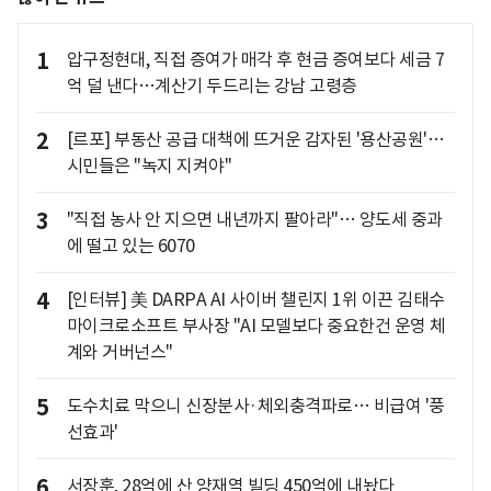
1
압구정현대, 직접 증여가 매각 후 현금 증여보다 세금 7
억 덜 낸다…계산기 두드리는 강남 고령층
2
[르포] 부동산 공급 대책에 뜨거운 감자된 '용산공원'…
시민들은 "녹지 지켜야"
3
"직접 농사 안 지으면 내년까지 팔아라"… 양도세 중과
에 떨고 있는 6070
4
[인터뷰] 美 DARPA AI 사이버 챌린지 1위 이끈 김태수
마이크로소프트 부사장 "AI 모델보다 중요한건 운영 체
계와 거버넌스"
5
도수치료 막으니 신장분사·체외충격파로… 비급여 '풍
선효과'
6
서장훈, 28억에 산 양재역 빌딩 450억에 내놨다