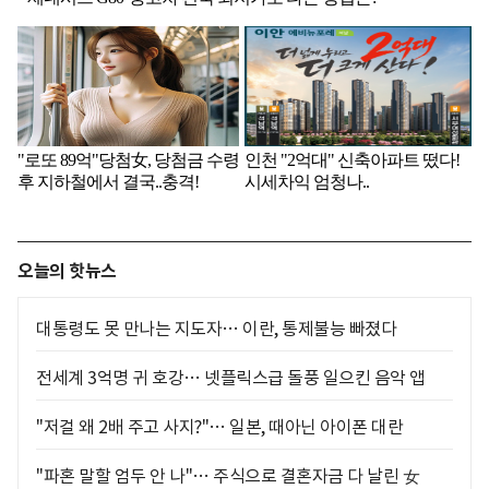
오늘의 핫뉴스
대통령도 못 만나는 지도자… 이란, 통제불능 빠졌다
전세계 3억명 귀 호강… 넷플릭스급 돌풍 일으킨 음악 앱
"저걸 왜 2배 주고 사지?"… 일본, 때아닌 아이폰 대란
"파혼 말할 엄두 안 나"… 주식으로 결혼자금 다 날린 女