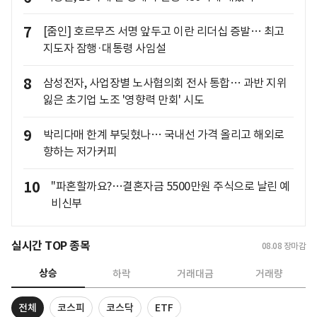
7
[줌인] 호르무즈 서명 앞두고 이란 리더십 증발… 최고
지도자 잠행·대통령 사임설
8
삼성전자, 사업장별 노사협의회 전사 통합… 과반 지위
잃은 초기업 노조 '영향력 만회' 시도
9
박리다매 한계 부딪혔나… 국내선 가격 올리고 해외로
향하는 저가커피
10
"파혼할까요?…결혼자금 5500만원 주식으로 날린 예
비신부
실시간 TOP 종목
08.08
장마감
상승
하락
거래대금
거래량
전체
코스피
코스닥
ETF