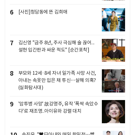
6
[사진]청담동에 뜬 김희애
7
김신영 "금주 8년, 주사 극심해 술 끊어...
설현 입간판과 싸운 적도" [순간포착]
8
부모와 12세·8세 자녀 일가족 사망 사건,
아내는 속옷만 입은 채 투신…살해 의혹?
(실화탐사대)
9
'암투병 사망' 故강명주, 유작 '폭싹 속았수
다'로 재조명..아이유와 강렬 대치
10
송진우, "♥日아내와 매일 한일전…뺨