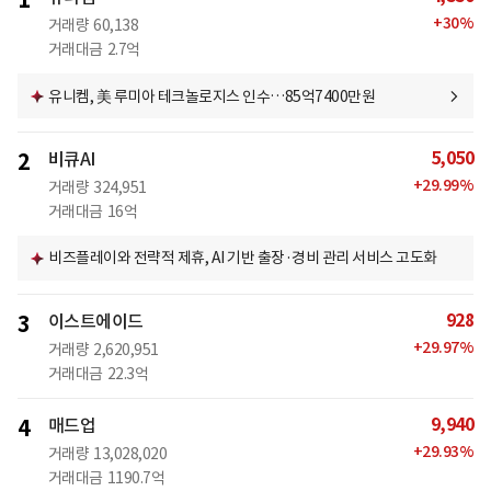
1
+
30
%
거래량
60,138
거래대금
2.7억
유니켐, 美 루미아 테크놀로지스 인수…85억7400만원
5,050
2
비큐AI
+
29.99
%
거래량
324,951
거래대금
16억
비즈플레이와 전략적 제휴, AI 기반 출장·경비 관리 서비스 고도화
928
3
이스트에이드
+
29.97
%
거래량
2,620,951
거래대금
22.3억
9,940
4
매드업
+
29.93
%
거래량
13,028,020
거래대금
1190.7억