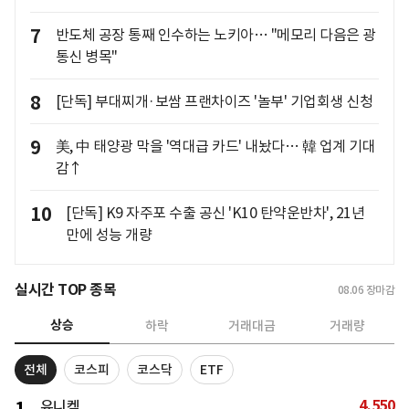
7
반도체 공장 통째 인수하는 노키아… "메모리 다음은 광
통신 병목"
8
[단독] 부대찌개·보쌈 프랜차이즈 '놀부' 기업회생 신청
9
美, 中 태양광 막을 '역대급 카드' 내놨다… 韓 업계 기대
감↑
10
[단독] K9 자주포 수출 공신 'K10 탄약운반차', 21년
만에 성능 개량
실시간 TOP 종목
08.06
장마감
상승
하락
거래대금
거래량
전체
코스피
코스닥
ETF
4,550
유니켐