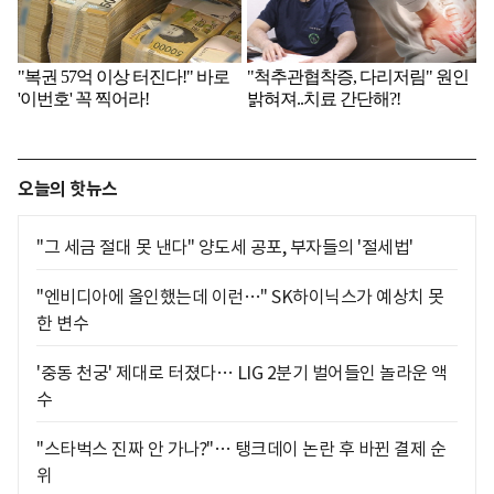
오늘의 핫뉴스
"그 세금 절대 못 낸다" 양도세 공포, 부자들의 '절세법'
"엔비디아에 올인했는데 이런…" SK하이닉스가 예상치 못
한 변수
'중동 천궁' 제대로 터졌다… LIG 2분기 벌어들인 놀라운 액
수
"스타벅스 진짜 안 가나?"… 탱크데이 논란 후 바뀐 결제 순
위