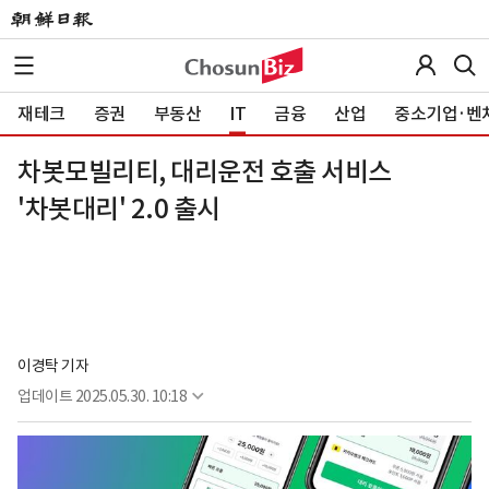
재테크
증권
부동산
IT
금융
산업
중소기업·벤
차봇모빌리티, 대리운전 호출 서비스
'차봇대리' 2.0 출시
이경탁 기자
업데이트
2025.05.30. 10:18