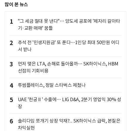
많이 본 뉴스
1
"그 세금 절대 못 낸다"… 양도세 공포에 '제자리 갈아타
기·교환 매매' 꿈틀
2
추석 전 '민생지원금' 또 푼다…1인당 최대 50만원 어디
서 받나
3
먼저 맺은 LTA, 손해로 돌아올까… SK하이닉스, HBM
선점의 기회비용
4
투썸플레이스, 정말 스타벅스 제쳤나
5
UAE '천궁Ⅱ' 수출에… LIG D&A, 2분기 영업익 30% 성
장
6
솔리다임 쪼개기 상장 악재?... SK하이닉스 급락, 본질은
차익실현