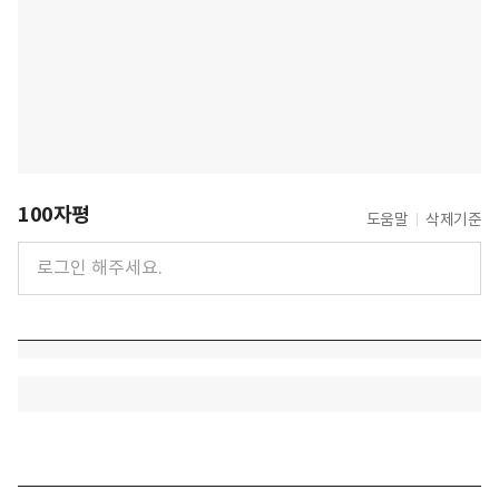
100자평
도움말
삭제기준