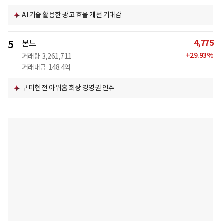
AI 기술 활용한 광고 효율 개선 기대감
4,775
5
본느
+
29.93
%
거래량
3,261,711
거래대금
148.4억
구미현 전 아워홈 회장 경영권 인수