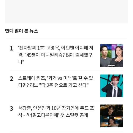
연예 많이 본 뉴스
1
'전자발찌 1호' 고영욱, 이번엔 이지혜 저
격.."49평이 미니멀리즘? 많이 출세했구
나"
2
스트레이 키즈, '과거 vs 미래'로 갈 수 있
다면? 리노 "딱 2주 전으로 가고 싶다"
3
서강준, 안은진과 10년 장기연애 무드 포
착…'너말고다른연애' 첫 스틸컷 공개