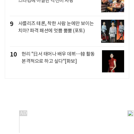
스타킹에 아찔한 각선미 자랑
9
샤를리즈 테론, 착한 사람 눈에만 보이는
치마? 파격 패션에 멋쁨 뿜뿜 (포토)
10
현리 "日서 태어나 배우 데뷔…韓 활동
본격적으로 하고 싶다"[화보]
개인정보처리방침
앱설치(Android)