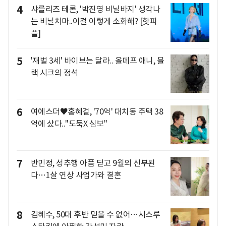
4
샤를리즈 테론, '박진영 비닐바지' 생각나
는 비닐치마..이걸 이렇게 소화해? [핫피
플]
5
'재벌 3세' 바이브는 달라.. 올데프 애니, 블
랙 시크의 정석
6
여에스더♥홍혜걸, '70억' 대치동 주택 38
억에 샀다.."도둑X 심보"
7
반민정, 성추행 아픔 딛고 9월의 신부된
다…1살 연상 사업가와 결혼
8
김혜수, 50대 후반 믿을 수 없어…시스루