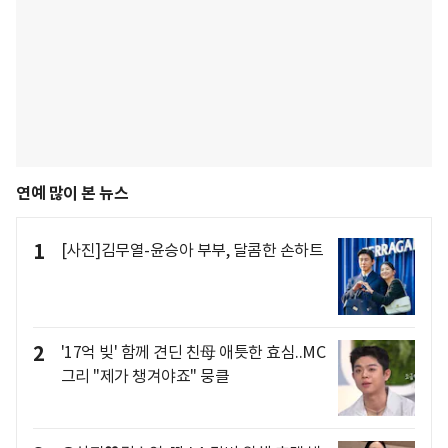
연예 많이 본 뉴스
1
[사진]김무열-윤승아 부부, 달콤한 손하트
2
'17억 빚' 함께 견딘 친母 애틋한 효심..MC
그리 "제가 챙겨야죠" 뭉클