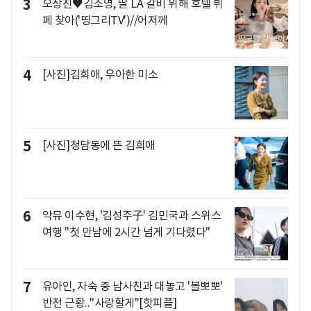
3
오상진♥김소영, 딸 LA 갈비 위해 호텔 뷔
페 찾아('띵그리TV')//어저께
4
[사진]김희애, 우아한 미소
5
[사진]청담동에 뜬 김희애
6
악뮤 이수현, '김성주子' 김민국과 스위스
여행 "첫 만남에 2시간 넘게 기다렸다"
7
유아인, 자숙 중 남사친과 대놓고 '볼뽀뽀'
반전 근황.."사랑할게"[핫피플]