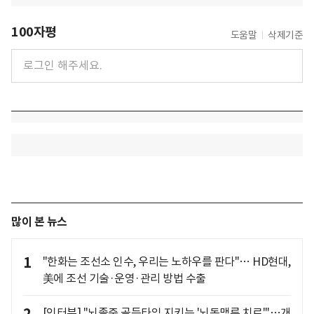
100자평
도움말
삭제기준
많이 본 뉴스
1
"한화는 조선소 인수, 우리는 노하우를 판다"… HD현대,
美에 조선 기술·운영·관리 방법 수출
[인터뷰] "뇌졸중 골든타임 지키는 '뇌동맥류 치료'"…개