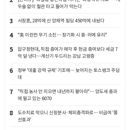
2
두술 없이 혈관 타고 들어가 막는다
3
서장훈, 28억에 산 양재역 빌딩 450억에 내놨다
4
"美 이란전 무기 소진… 장기화 시 중·러에 유리"
5
압구정현대, 직접 증여가 매각 후 현금 증여보다 세금 7
억 덜 낸다…계산기 두드리는 강남 고령층
6
정부 '대출 강력 규제' 기조에… 늦어지는 토스뱅크 주담
대
7
"직접 농사 안 지으면 내년까지 팔아라"… 양도세 중과
에 떨고 있는 6070
8
도수치료 막으니 신장분사·체외충격파로… 비급여 '풍
선효과'