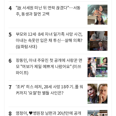
4
"故 서세원 떠난 뒤 연락 끊겼다"…서동
주, 동생과 절연 고백
5
부모와 12세·8세 자녀 일가족 사망 사건,
아내는 속옷만 입은 채 투신…살해 의혹?
(실화탐사대)
6
장동민, 아내 주유진 첫 공개에 사랑꾼 면
모 "여보가 제일 예쁘게 나왔어요" (미쓰
와이프)
7
'조커' 히스 레저, 28세 사망 18주기..폴 워
커까지 '요절'한 별들 사인은?
8
염정아, ♥병원장 남편과 20년만에 공개