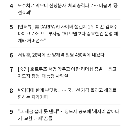
4
도수치료 막으니 신장분사·체외충격파로… 비급여 '풍
선효과'
5
[인터뷰] 美 DARPA AI 사이버 챌린지 1위 이끈 김태수
마이크로소프트 부사장 "AI 모델보다 중요한건 운영 체
계와 거버넌스"
6
서장훈, 28억에 산 양재역 빌딩 450억에 내놨다
7
[줌인] 호르무즈 서명 앞두고 이란 리더십 증발… 최고
지도자 잠행·대통령 사임설
8
박리다매 한계 부딪혔나… 국내선 가격 올리고 해외로
향하는 저가커피
9
"그 세금 절대 못 낸다"… 양도세 공포에 '제자리 갈아타
기·교환 매매' 꿈틀