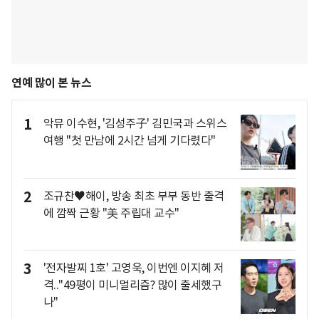
연예 많이 본 뉴스
1
악뮤 이수현, '김성주子' 김민국과 스위스
여행 "첫 만남에 2시간 넘게 기다렸다"
2
조규찬♥해이, 방송 최초 부부 동반 출격
에 깜짝 근황 "美 주립대 교수"
3
'전자발찌 1호' 고영욱, 이번엔 이지혜 저
격.."49평이 미니멀리즘? 많이 출세했구
나"