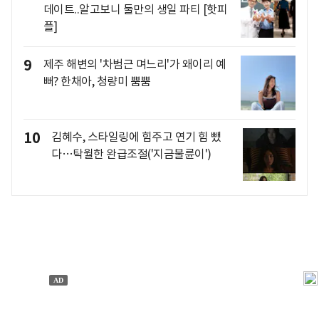
데이트..알고보니 둘만의 생일 파티 [핫피
플]
9
제주 해변의 '차범근 며느리'가 왜이리 예
뻐? 한채아, 청량미 뿜뿜
10
김혜수, 스타일링에 힘주고 연기 힘 뺐
다…탁월한 완급조절('지금불륜이')