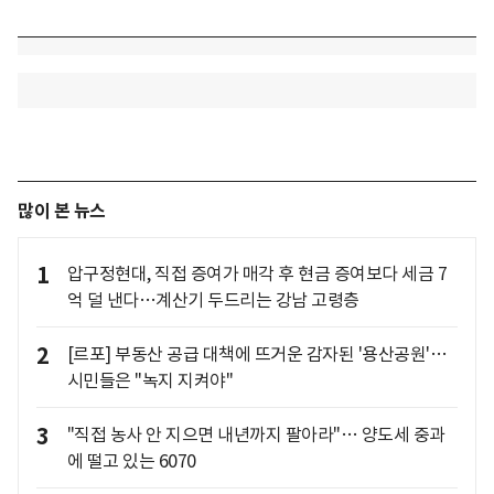
많이 본 뉴스
1
압구정현대, 직접 증여가 매각 후 현금 증여보다 세금 7
억 덜 낸다…계산기 두드리는 강남 고령층
2
[르포] 부동산 공급 대책에 뜨거운 감자된 '용산공원'…
시민들은 "녹지 지켜야"
3
"직접 농사 안 지으면 내년까지 팔아라"… 양도세 중과
에 떨고 있는 6070