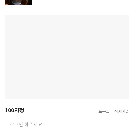
100자평
도움말
삭제기준