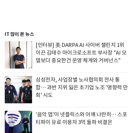
IT 많이 본 뉴스
[인터뷰] 美 DARPA AI 사이버 챌린지 1위
이끈 김태수 마이크로소프트 부사장 "AI 모
델보다 중요한건 운영 체계와 거버넌스"
삼성전자, 사업장별 노사협의회 전사 통
합… 과반 지위 잃은 초기업 노조 '영향력 만
회' 시도
'음악 앱'이 넷플릭스와 어깨 나란히… 스포
티파이 유료 이용자 3억 돌파 비결은