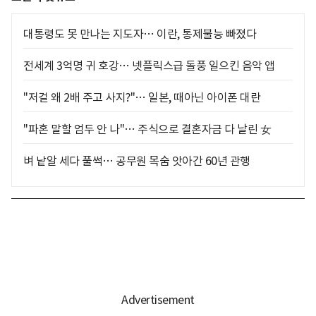
대통령도 못 만나는 지도자… 이란, 통제불능 빠졌다
전세계 3억명 귀 호강… 넷플릭스급 돌풍 일으킨 음악 앱
"저걸 왜 2배 주고 사지?"… 일본, 때아닌 아이폰 대란
"파혼 말할 엄두 안 나"… 주식으로 결혼자금 다 날린 女
벼 낱알 세다 풀썩… 공무원 목숨 앗아간 60년 관행