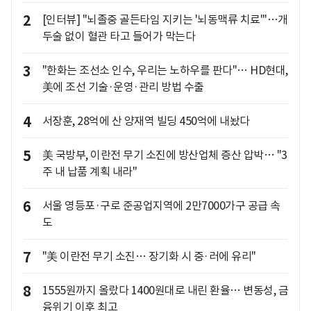
2
[인터뷰] "뇌졸중 골든타임 지키는 '뇌동맥류 치료'"…개
두술 없이 혈관 타고 들어가 막는다
3
"한화는 조선소 인수, 우리는 노하우를 판다"… HD현대,
美에 조선 기술·운영·관리 방법 수출
4
서장훈, 28억에 산 양재역 빌딩 450억에 내놨다
5
美 국방부, 이란전 무기 소진에 방산업체 증산 압박… "3
주 내 납품 계획 내라"
6
서울 영등포·구로 준공업지역에 2만7000가구 공급 속
도
7
"美 이란전 무기 소진… 장기화 시 중·러에 유리"
8
1555원까지 올랐다 1400원대로 내린 환율… 변동성, 금
융위기 이후 최고