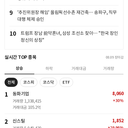
9
'추진위원장 해임' 올림픽선수촌 재건축… 송파구, 직무
대행 체제 승인
10
트럼프 장남 前약혼녀, 삼성 조선소 찾아… "한국 장인
정신의 상징"
실시간 TOP 종목
08.09
장마감
상승
하락
거래대금
거래량
전체
코스피
코스닥
ETF
8,060
1
동화기업
+
30
%
거래량
1,338,415
거래대금
105.2억
1,852
2
신스틸
+
29.96
%