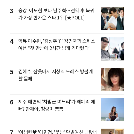
3
송강·이도현 보다 남주혁…전역 후 복귀
가 가장 반가운 스타 1위 [★POLL]
4
악뮤 이수현, '김성주子' 김민국과 스위스
여행 "첫 만남에 2시간 넘게 기다렸다"
5
김혜수, 잠옷마저 시상식 드레스 방불케
할 몸매
6
제주 해변의 '차범근 며느리'가 왜이리 예
뻐? 한채아, 청량미 뿜뿜
7
'이병헌♥ '이민정, '꽃남' 단발여신 나왔네