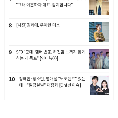
"그래 이혼하자 대표..감쟈합니다"
8
[사진]김희애, 우아한 미소
9
SF9 "군대·멤버 변동, 허전함 느끼지 않게
하는 게 목표" [인터뷰②]
10
정해인·정소민, 열애설 "노코멘트" 랬는
데…"달콤살벌" 재점화 [Oh!쎈 이슈]