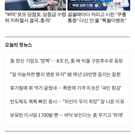
오늘의 핫뉴스
美 방산 기업도 '깜짝'… K조선, 美 배 띄울 구원투수로 등장
"말 어눌하면 빨리 병원 와라" 韓 매년 10만명 걸리는 질환
휴가철에 회 먹기 글렀네… 폭염에 가격 치솟은 '국민 횟감'
반도체도 쭉쭉 빠진 증시… "외인이 우리 희망" 말 나온 이유
보유한 미사일 1700발 뿐… 바닥 보인다는 美 무기고 '위태'