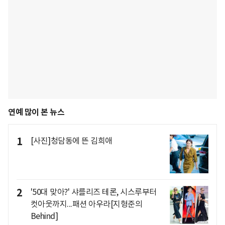
연예 많이 본 뉴스
1
[사진]청담동에 뜬 김희애
2
'50대 맞아?' 샤를리즈 테론, 시스루부터
컷아웃까지...패션 아우라[지형준의
Behind]