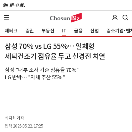
재테크
증권
부동산
IT
금융
산업
중소기업·벤
삼성 70% vs LG 55%… 일체형
세탁건조기 점유율 두고 신경전 치열
삼성 "내부 조사 기준 점유율 70%"
LG 반박… "자체 추산 55%"
최지희 기자
입력
2025.05.22. 17:25