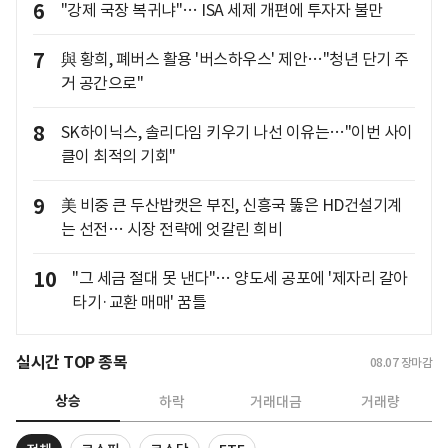
6
"강제 국장 복귀냐"… ISA 세제 개편에 투자자 불만
7
與 황희, 폐버스 활용 '버스하우스' 제안…"청년 단기 주
거 공간으로"
8
SK하이닉스, 솔리다임 키우기 나선 이유는…"이번 사이
클이 최적의 기회"
9
美 비중 큰 두산밥캣은 부진, 신흥국 뚫은 HD건설기계
는 선전… 시장 전략에 엇갈린 희비
10
"그 세금 절대 못 낸다"… 양도세 공포에 '제자리 갈아
타기·교환 매매' 꿈틀
실시간 TOP 종목
08.07
장마감
상승
하락
거래대금
거래량