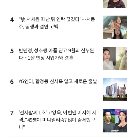
4
"故 서세원 떠난 뒤 연락 끊겼다"…서동
주, 동생과 절연 고백
5
반민정, 성추행 아픔 딛고 9월의 신부된
다…1살 연상 사업가와 결혼
6
YG엔터, 합정동 신사옥 열고 새로운 출발
7
'전자발찌 1호' 고영욱, 이번엔 이지혜 저
격.."49평이 미니멀리즘? 많이 출세했구
나"