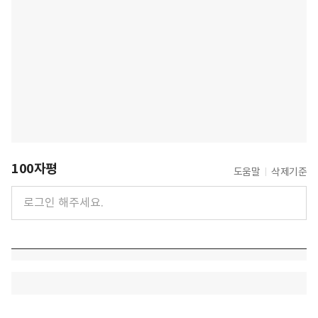
100자평
도움말
삭제기준