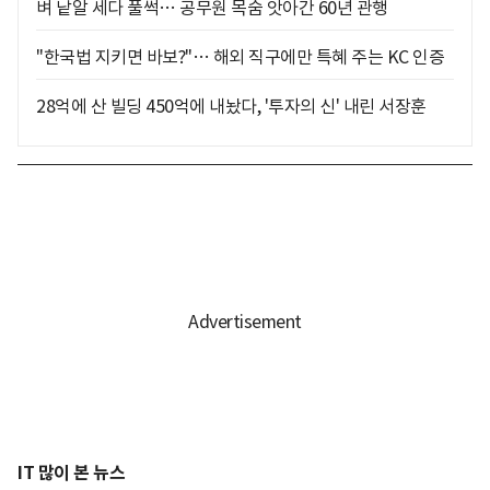
벼 낱알 세다 풀썩… 공무원 목숨 앗아간 60년 관행
"한국법 지키면 바보?"… 해외 직구에만 특혜 주는 KC 인증
28억에 산 빌딩 450억에 내놨다, '투자의 신' 내린 서장훈
IT 많이 본 뉴스