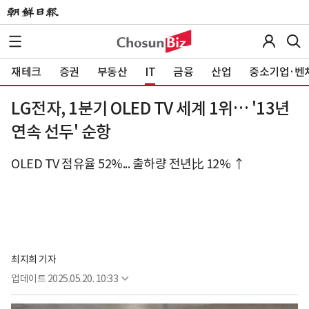
재테크
증권
부동산
IT
금융
산업
중소기업·벤
LG전자, 1분기 OLED TV 세계 1위… '13년
연속 선두' 순항
OLED TV 점유율 52%... 출하량 전년比 12% ↑
최지희 기자
업데이트
2025.05.20. 10:33