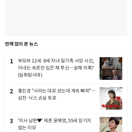
연예 많이 본 뉴스
1
부모와 12세·8세 자녀 일가족 사망 사건,
아내는 속옷만 입은 채 투신…살해 의혹?
(실화탐사대)
2
홍진경 "사라는 대로 샀는데 계속 빠져"…
삼전·닉스 손실 토로
3
'의사 남편♥' 재혼 윤해영, 55세 믿기지
않는 미모