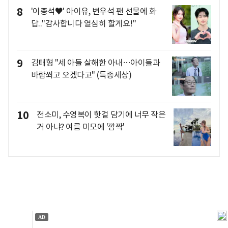
8
'이종석♥' 아이유, 변우석 팬 선물에 화
답.."감사합니다 열심히 할게요!"
9
김태형 "세 아들 살해한 아내…아이들과
바람쐬고 오겠다고" (특종세상)
10
전소미, 수영복이 핫걸 담기에 너무 작은
거 아냐? 여름 미모에 '깜짝'