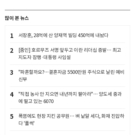
많이 본 뉴스
1
서장훈, 28억에 산 양재역 빌딩 450억에 내놨다
2
[줌인] 호르무즈 서명 앞두고 이란 리더십 증발… 최고
지도자 잠행·대통령 사임설
3
"파혼할까요?…결혼자금 5500만원 주식으로 날린 예비
신부
4
"직접 농사 안 지으면 내년까지 팔아라"… 양도세 중과
에 떨고 있는 6070
5
폭염에도 현장 지킨 공무원… 벼 낱알 세다, 화재 진압하
다 '풀썩'