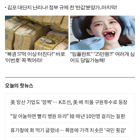
오늘의 핫뉴스
美 방산 기업도 '깜짝'… K조선, 美 배 띄울 구원투수로 등장
"말 어눌하면 빨리 병원 와라" 韓 매년 10만명 걸리는 질환
휴가철에 회 먹기 글렀네… 폭염에 가격 치솟은 '국민 횟감'