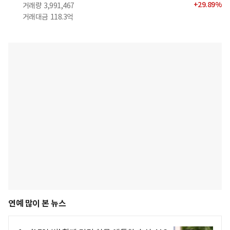
+
29.89
%
거래량
3,991,467
거래대금
118.3억
연예 많이 본 뉴스