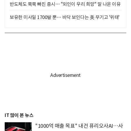
반도체도 쭉쭉 빠진 증시… "외인이 우리 희망" 말 나온 이유
보유한 미사일 1700발 뿐… 바닥 보인다는 美 무기고 '위태'
IT 많이 본 뉴스
"1000억 매출 목표" 내건 퓨리오사AI…사