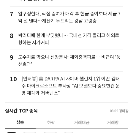
7
압구정현대, 직접 증여가 매각 후 현금 증여보다 세금 7
억 덜 낸다…계산기 두드리는 강남 고령층
8
박리다매 한계 부딪혔나… 국내선 가격 올리고 해외로
향하는 저가커피
9
도수치료 막으니 신장분사·체외충격파로… 비급여 '풍
선효과'
10
[인터뷰] 美 DARPA AI 사이버 챌린지 1위 이끈 김태
수 마이크로소프트 부사장 "AI 모델보다 중요한건 운
영 체계와 거버넌스"
실시간 TOP 종목
08.09
장마감
상승
하락
거래대금
거래량