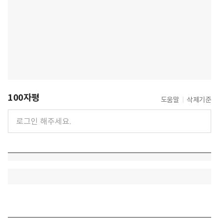
100자평
도움말
삭제기준