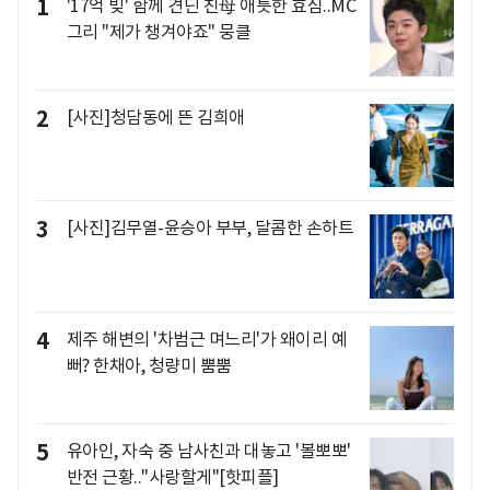
1
'17억 빚' 함께 견딘 친母 애틋한 효심..MC
그리 "제가 챙겨야죠" 뭉클
2
[사진]청담동에 뜬 김희애
3
[사진]김무열-윤승아 부부, 달콤한 손하트
4
제주 해변의 '차범근 며느리'가 왜이리 예
뻐? 한채아, 청량미 뿜뿜
5
유아인, 자숙 중 남사친과 대놓고 '볼뽀뽀'
반전 근황.."사랑할게"[핫피플]