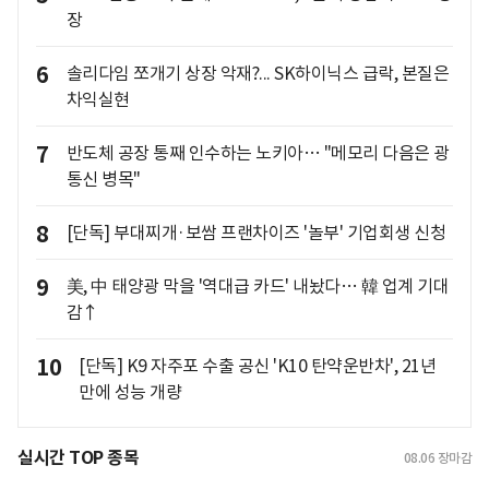
장
6
솔리다임 쪼개기 상장 악재?... SK하이닉스 급락, 본질은
차익실현
7
반도체 공장 통째 인수하는 노키아… "메모리 다음은 광
통신 병목"
8
[단독] 부대찌개·보쌈 프랜차이즈 '놀부' 기업회생 신청
9
美, 中 태양광 막을 '역대급 카드' 내놨다… 韓 업계 기대
감↑
10
[단독] K9 자주포 수출 공신 'K10 탄약운반차', 21년
만에 성능 개량
실시간 TOP 종목
08.06
장마감