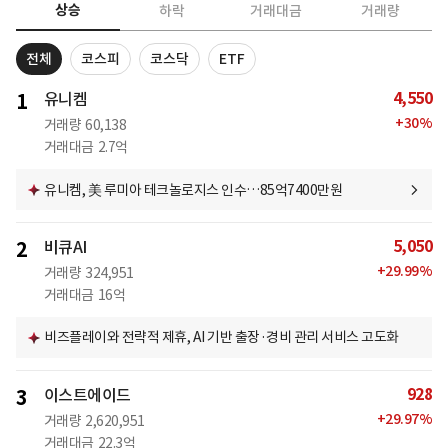
상승
하락
거래대금
거래량
전체
코스피
코스닥
ETF
4,550
1
유니켐
+
30
%
거래량
60,138
거래대금
2.7억
유니켐, 美 루미아 테크놀로지스 인수…85억7400만원
5,050
2
비큐AI
+
29.99
%
거래량
324,951
거래대금
16억
비즈플레이와 전략적 제휴, AI 기반 출장·경비 관리 서비스 고도화
928
3
이스트에이드
+
29.97
%
거래량
2,620,951
거래대금
22.3억