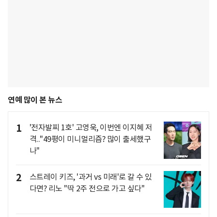
연예 많이 본 뉴스
1
'전자발찌 1호' 고영욱, 이번엔 이지혜 저
격.."49평이 미니멀리즘? 많이 출세했구
나"
2
스트레이 키즈, '과거 vs 미래'로 갈 수 있
다면? 리노 "딱 2주 전으로 가고 싶다"