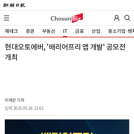
재테크
증권
부동산
IT
금융
산업
중소기업·벤
현대오토에버, '배리어프리 앱 개발' 공모전
개최
이재은 기자
입력
2025.05.16. 11:01