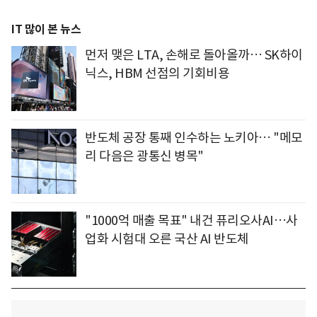
IT 많이 본 뉴스
먼저 맺은 LTA, 손해로 돌아올까… SK하이
닉스, HBM 선점의 기회비용
반도체 공장 통째 인수하는 노키아… "메모
리 다음은 광통신 병목"
"1000억 매출 목표" 내건 퓨리오사AI…사
업화 시험대 오른 국산 AI 반도체