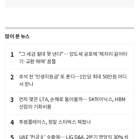
많이 본 뉴스
1
"그 세금 절대 못 낸다"… 양도세 공포에 '제자리 갈아타
기·교환 매매' 꿈틀
2
추석 전 '민생지원금' 또 푼다…1인당 최대 50만원 어디
서 받나
3
먼저 맺은 LTA, 손해로 돌아올까… SK하이닉스, HBM
선점의 기회비용
4
투썸플레이스, 정말 스타벅스 제쳤나
5
UAE '천궁Ⅱ' 수출에… LIG D&A, 2분기 영업익 30% 성