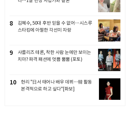
다…1살 연상 사업가와 결혼
8
김혜수, 50대 후반 믿을 수 없어…시스루
스타킹에 아찔한 각선미 자랑
9
샤를리즈 테론, 착한 사람 눈에만 보이는
치마? 파격 패션에 멋쁨 뿜뿜 (포토)
10
현리 "日서 태어나 배우 데뷔…韓 활동
본격적으로 하고 싶다"[화보]