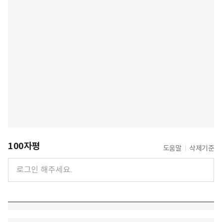
100자평
도움말
삭제기준