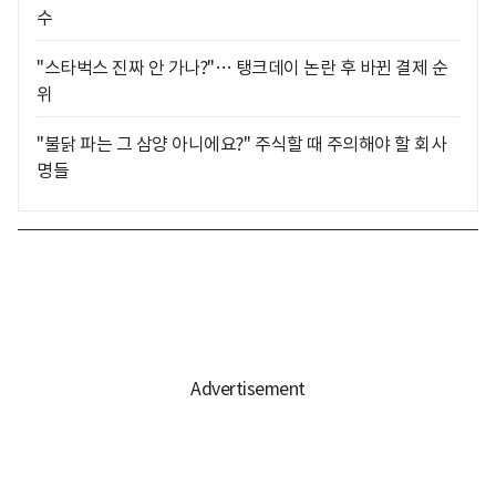
수
"스타벅스 진짜 안 가나?"… 탱크데이 논란 후 바뀐 결제 순
위
"불닭 파는 그 삼양 아니에요?" 주식할 때 주의해야 할 회사
명들