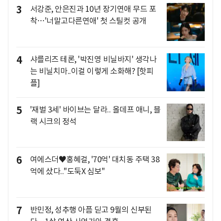
3
서강준, 안은진과 10년 장기연애 무드 포
착…'너말고다른연애' 첫 스틸컷 공개
4
샤를리즈 테론, '박진영 비닐바지' 생각나
는 비닐치마..이걸 이렇게 소화해? [핫피
플]
5
'재벌 3세' 바이브는 달라.. 올데프 애니, 블
랙 시크의 정석
6
여에스더♥홍혜걸, '70억' 대치동 주택 38
억에 샀다.."도둑X 심보"
7
반민정, 성추행 아픔 딛고 9월의 신부된