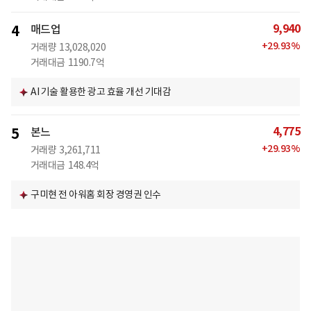
9,940
4
매드업
+
29.93
%
거래량
13,028,020
거래대금
1190.7억
AI 기술 활용한 광고 효율 개선 기대감
4,775
5
본느
+
29.93
%
거래량
3,261,711
거래대금
148.4억
구미현 전 아워홈 회장 경영권 인수