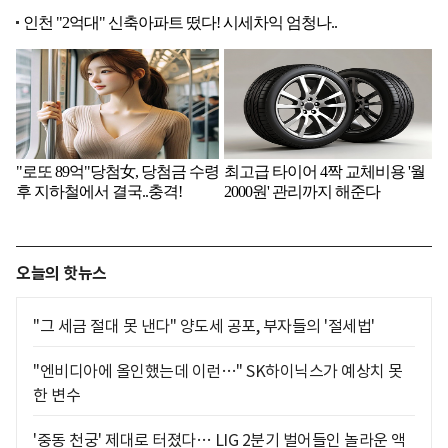
오늘의 핫뉴스
"그 세금 절대 못 낸다" 양도세 공포, 부자들의 '절세법'
"엔비디아에 올인했는데 이런…" SK하이닉스가 예상치 못
한 변수
'중동 천궁' 제대로 터졌다… LIG 2분기 벌어들인 놀라운 액