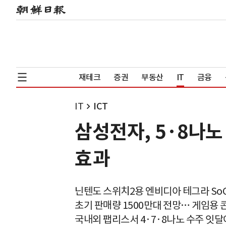
재테크
증권
부동산
IT
금융
IT
ICT
삼성전자, 5·8나
효과
닌텐도 스위치2용 엔비디아 테그라 So
초기 판매량 1500만대 전망… 게임용
국내외 팹리스서 4·7·8나노 수주 잇달