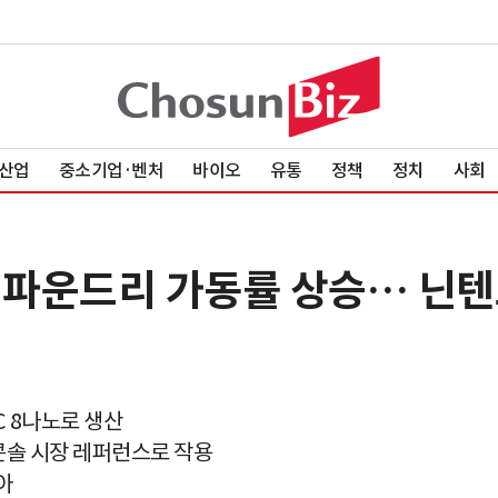
산업
중소기업·벤처
바이오
유통
정책
정치
사회
노 파운드리 가동률 상승… 닌텐
C 8나노로 생산
 콘솔 시장 레퍼런스로 작용
아