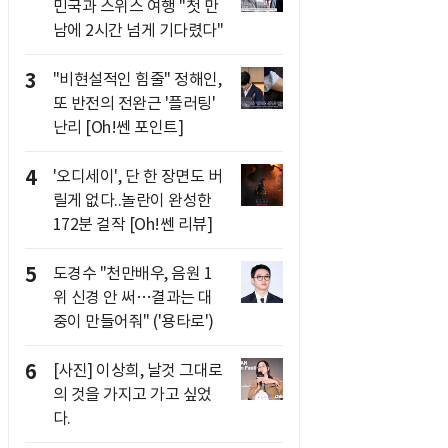
민국과 스위스 여행 "첫 만
남에 2시간 넘게 기다렸다"
3
"비현설적인 힘줄" 정해인,
또 반전의 전완근 '플러팅'
난리 [Oh!쎈 포인트]
4
'오디세이', 단 한 장면도 버
릴게 없다..놀란이 완성한
172분 걸작 [Oh!쎈 리뷰]
5
도경수 "천만배우, 음원 1
위 신경 안 써…결과는 대
중이 만들어줘" ('용타로')
6
[사진] 이상희, 날것 그대로
의 것을 가지고 가고 싶었
다.