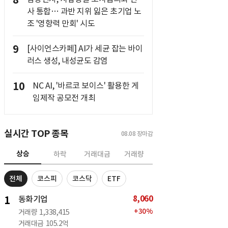
8
사 통합… 과반 지위 잃은 초기업 노
조 '영향력 만회' 시도
9
[사이언스카페] AI가 세균 잡는 바이
러스 생성, 내성균도 감염
10
NC AI, '바르코 보이스' 활용한 게
임제작 공모전 개최
실시간 TOP 종목
08.08
장마감
상승
하락
거래대금
거래량
전체
코스피
코스닥
ETF
8,060
1
동화기업
+
30
%
거래량
1,338,415
거래대금
105.2억