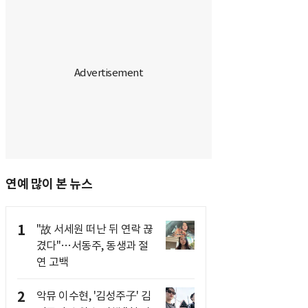
연예 많이 본 뉴스
1
"故 서세원 떠난 뒤 연락 끊
겼다"…서동주, 동생과 절
연 고백
2
악뮤 이수현, '김성주子' 김