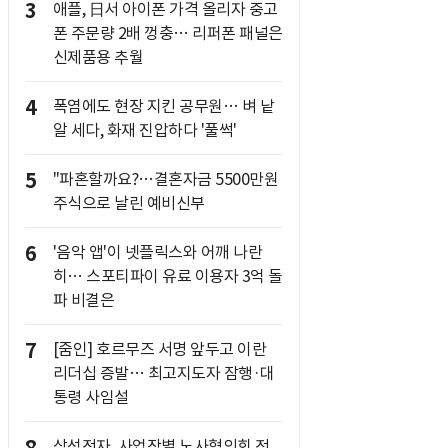
3
애플, 日서 아이폰 가격 올리자 중고
폰 주문량 2배 껑충… 리퍼폰 패널은
신제품용 추월
4
폭염에도 현장 지킨 공무원… 벼 낱
알 세다, 화재 진압하다 '풀썩'
5
"파혼할까요?…결혼자금 5500만원
주식으로 날린 예비신부
6
'음악 앱'이 넷플릭스와 어깨 나란
히… 스포티파이 유료 이용자 3억 돌
파 비결은
7
[줌인] 호르무즈 서명 앞두고 이란
리더십 증발… 최고지도자 잠행·대
통령 사임설
삼성전자, 사업장별 노사협의회 전