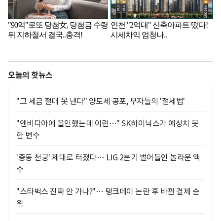
오늘의 핫뉴스
"그 세금 절대 못 낸다" 양도세 공포, 부자들의 '절세법'
"엔비디아에 올인했는데 이런…" SK하이닉스가 예상치 못
한 변수
'중동 천궁' 제대로 터졌다… LIG 2분기 벌어들인 놀라운 액
수
"스타벅스 진짜 안 가나?"… 탱크데이 논란 후 바뀐 결제 순
위