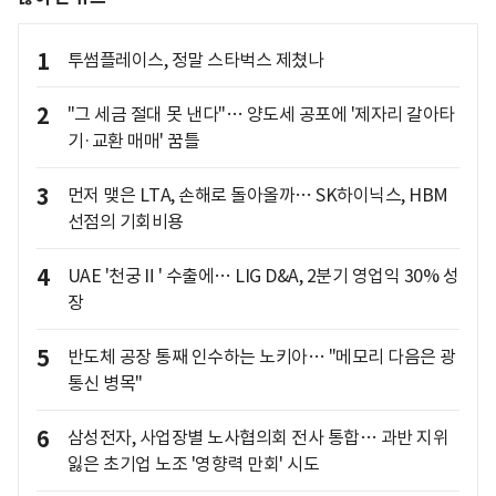
1
투썸플레이스, 정말 스타벅스 제쳤나
2
"그 세금 절대 못 낸다"… 양도세 공포에 '제자리 갈아타
기·교환 매매' 꿈틀
3
먼저 맺은 LTA, 손해로 돌아올까… SK하이닉스, HBM
선점의 기회비용
4
UAE '천궁Ⅱ' 수출에… LIG D&A, 2분기 영업익 30% 성
장
5
반도체 공장 통째 인수하는 노키아… "메모리 다음은 광
통신 병목"
6
삼성전자, 사업장별 노사협의회 전사 통합… 과반 지위
잃은 초기업 노조 '영향력 만회' 시도