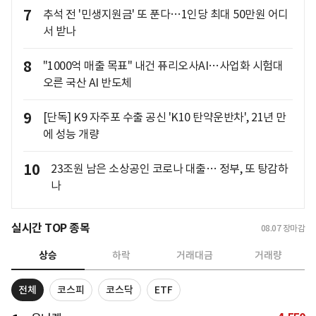
7
추석 전 '민생지원금' 또 푼다…1인당 최대 50만원 어디
서 받나
8
"1000억 매출 목표" 내건 퓨리오사AI…사업화 시험대
오른 국산 AI 반도체
9
[단독] K9 자주포 수출 공신 'K10 탄약운반차', 21년 만
에 성능 개량
10
23조원 남은 소상공인 코로나 대출… 정부, 또 탕감하
나
실시간 TOP 종목
08.07
장마감
상승
하락
거래대금
거래량
전체
코스피
코스닥
ETF