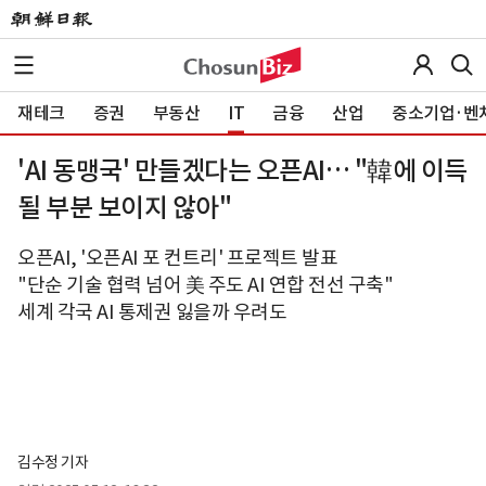
재테크
증권
부동산
IT
금융
산업
중소기업·벤
'AI 동맹국' 만들겠다는 오픈AI… "韓에 이득
될 부분 보이지 않아"
오픈AI, '오픈AI 포 컨트리' 프로젝트 발표
"단순 기술 협력 넘어 美 주도 AI 연합 전선 구축"
세계 각국 AI 통제권 잃을까 우려도
김수정 기자