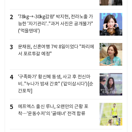
2
'78kg→-30kg감량' 박지현, 전라노출 가
능한 '자기관리'.."과거 사진은 공개불가"
('먹을텐데')
3
문채원, 신혼여행 7박 8일이었다 "파리에
서 포르투갈 예정"
4
'구족화가' 황신혜 동생, 사고 후 전신마
비.."누나가 밤새 간호" ('같이삽시다')[순
간포착]
5
에프엑스 출신 루나, 오랜만의 근황 포
착…'운동수저'의 '골때녀' 전격 합류