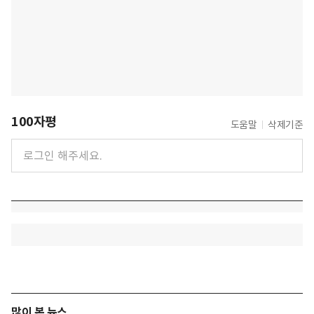
100자평
도움말
삭제기준
많이 본 뉴스