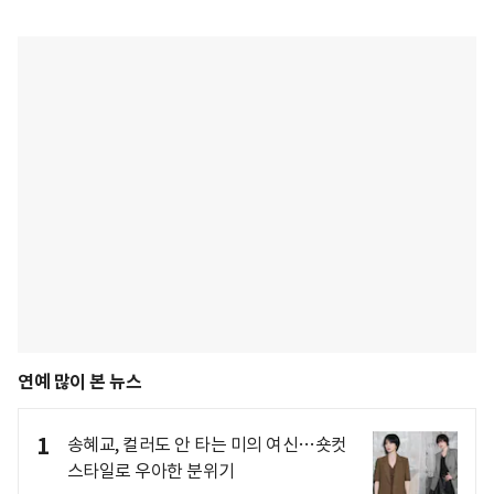
연예 많이 본 뉴스
1
송혜교, 컬러도 안 타는 미의 여신…숏컷
스타일로 우아한 분위기