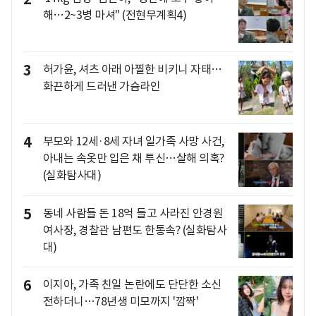
해…2~3병 마셔" (전현무계획4)
3
허가윤, 셔츠 아래 아찔한 비키니 자태…
화끈하게 드러낸 가슴라인
4
부모와 12세·8세 자녀 일가족 사망 사건,
아내는 속옷만 입은 채 투신…살해 의혹?
(실화탐사대)
5
동네 사람들 돈 18억 들고 사라진 안경원
여사장, 경찰관 남편도 한통속? (실화탐사
대)
6
이지아, 가족 친일 논란에도 단단한 소신
전하더니…78년생 미모까지 '깜짝'