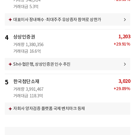
거래량
346,924
거래대금
5.3억
대표이사 장내매수·최대주주 유상증자 참여로 상한가
1,203
4
상상인증권
+
29.91
%
거래량
1,380,356
거래대금
16.6억
Sh수협은행, 상상인증권 인수 추진
3,020
5
한국첨단소재
+
29.89
%
거래량
3,991,467
거래대금
118.3억
자회사 양자검증 플랫폼 국제 벤치마크 등재