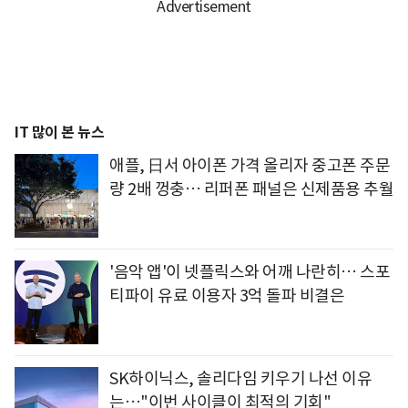
IT 많이 본 뉴스
애플, 日서 아이폰 가격 올리자 중고폰 주문
량 2배 껑충… 리퍼폰 패널은 신제품용 추월
'음악 앱'이 넷플릭스와 어깨 나란히… 스포
티파이 유료 이용자 3억 돌파 비결은
SK하이닉스, 솔리다임 키우기 나선 이유
는…"이번 사이클이 최적의 기회"