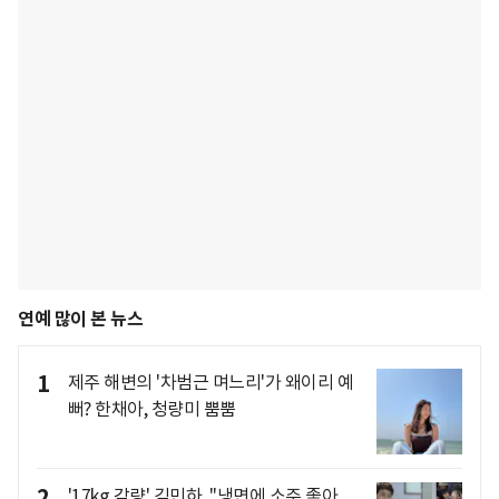
연예 많이 본 뉴스
1
제주 해변의 '차범근 며느리'가 왜이리 예
뻐? 한채아, 청량미 뿜뿜
2
'17kg 감량' 김민하, "냉면에 소주 좋아