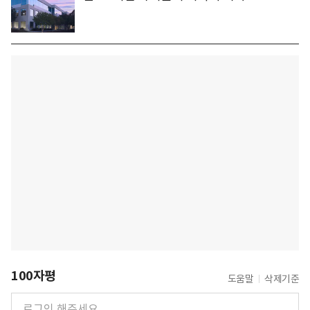
100자평
도움말
삭제기준