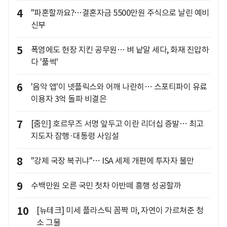
4
"파혼할까요?…결혼자금 5500만원 주식으로 날린 예비
신부
5
폭염에도 현장 지킨 공무원… 벼 낱알 세다, 화재 진압하
다 '풀썩'
6
'음악 앱'이 넷플릭스와 어깨 나란히… 스포티파이 유료
이용자 3억 돌파 비결은
7
[줌인] 호르무즈 서명 앞두고 이란 리더십 증발… 최고
지도자 잠행·대통령 사임설
8
"강제 국장 복귀냐"… ISA 세제 개편에 투자자 불만
9
수백만원 오른 국민 첫차 아반떼 흥행 성공할까
10
[뉴테크] 미세 플라스틱 꼼짝 마, 자연이 가르쳐준 청
소 그물