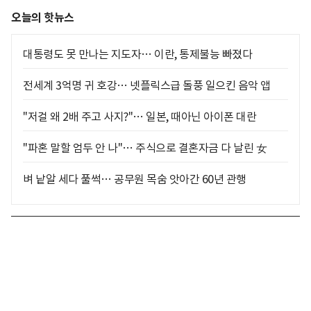
오늘의 핫뉴스
대통령도 못 만나는 지도자… 이란, 통제불능 빠졌다
전세계 3억명 귀 호강… 넷플릭스급 돌풍 일으킨 음악 앱
"저걸 왜 2배 주고 사지?"… 일본, 때아닌 아이폰 대란
"파혼 말할 엄두 안 나"… 주식으로 결혼자금 다 날린 女
벼 낱알 세다 풀썩… 공무원 목숨 앗아간 60년 관행