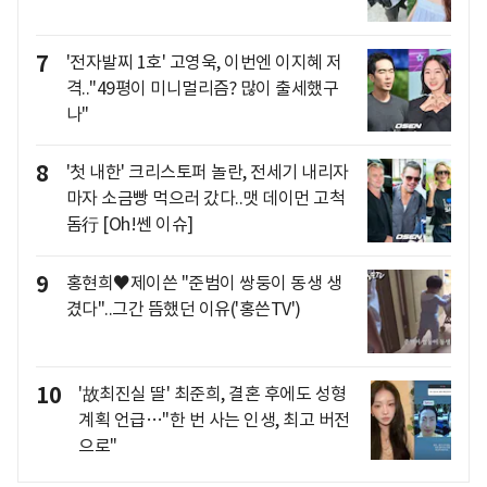
7
'전자발찌 1호' 고영욱, 이번엔 이지혜 저
격.."49평이 미니멀리즘? 많이 출세했구
나"
8
'첫 내한' 크리스토퍼 놀란, 전세기 내리자
마자 소금빵 먹으러 갔다..맷 데이먼 고척
돔行 [Oh!쎈 이슈]
9
홍현희♥제이쓴 "준범이 쌍둥이 동생 생
겼다"..그간 뜸했던 이유('홍쓴TV')
10
'故최진실 딸' 최준희, 결혼 후에도 성형
계획 언급…"한 번 사는 인생, 최고 버전
으로"