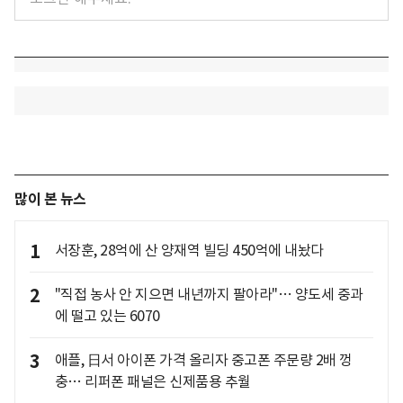
많이 본 뉴스
1
서장훈, 28억에 산 양재역 빌딩 450억에 내놨다
2
"직접 농사 안 지으면 내년까지 팔아라"… 양도세 중과
에 떨고 있는 6070
3
애플, 日서 아이폰 가격 올리자 중고폰 주문량 2배 껑
충… 리퍼폰 패널은 신제품용 추월