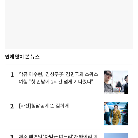
연예 많이 본 뉴스
1
악뮤 이수현, '김성주子' 김민국과 스위스
여행 "첫 만남에 2시간 넘게 기다렸다"
2
[사진]청담동에 뜬 김희애
3
제주 해변의 '차범근 며느리'가 왜이리 예