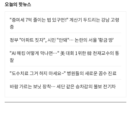
오늘의 핫뉴스
"증여세 7억 줄이는 법 있구먼!" 계산기 두드리는 강남 고령
층
정부 "아파트 짓자", 시민 "안돼"… 논란의 서울 '황금 땅'
"AI 해킹 어떻게 막냐면…" 美 대회 1위한 韓 천재교수의 통
찰
"도수치료 그거 하지 마세요~" 병원들의 새로운 꼼수 진료
바람 가르는 보닛 장착… 세단 같은 승차감의 볼보 전기차