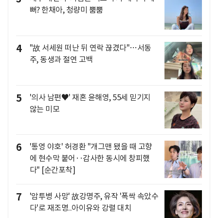
뻐? 한채아, 청량미 뿜뿜
4
"故 서세원 떠난 뒤 연락 끊겼다"…서동
주, 동생과 절연 고백
5
'의사 남편♥' 재혼 윤해영, 55세 믿기지
않는 미모
6
'통영 야호' 허경환 "개그맨 됐을 때 고향
에 현수막 붙어‥감사한 동시에 창피했
다" [순간포착]
7
'암투병 사망' 故강명주, 유작 '폭싹 속았수
다'로 재조명..아이유와 강렬 대치