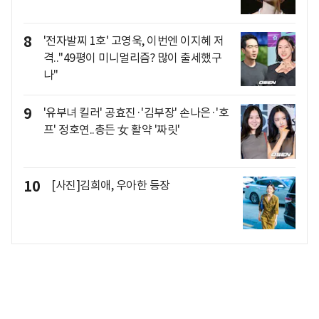
8
'전자발찌 1호' 고영욱, 이번엔 이지혜 저
격.."49평이 미니멀리즘? 많이 출세했구
나"
9
'유부녀 킬러' 공효진·'김부장' 손나은·'호
프' 정호연..총든 女 활약 '짜릿'
10
[사진]김희애, 우아한 등장