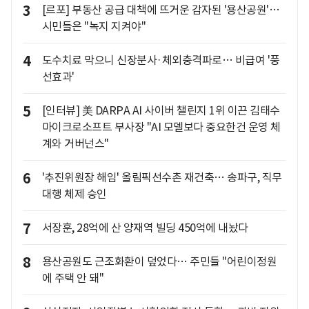
3
[르포] 부동산 공급 대책에 뜨거운 감자된 '용산공원'…
시민들은 "녹지 지켜야"
4
도수치료 막으니 신장분사·체외충격파로… 비급여 '풍
선효과'
5
[인터뷰] 美 DARPA AI 사이버 챌린지 1위 이끈 김태수
마이크로소프트 부사장 "AI 모델보다 중요한건 운영 체
계와 거버넌스"
6
'추진위원장 해임' 올림픽선수촌 재건축… 송파구, 직무
대행 체제 승인
7
서장훈, 28억에 산 양재역 빌딩 450억에 내놨다
8
용산공원도 근조화환이 덮었다… 주민들 "어린이정원
에 주택 안 돼"