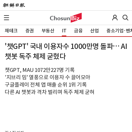
재테크
증권
부동산
IT
금융
산업
중소기업·벤
'챗GPT' 국내 이용자수 1000만명 돌파… AI
챗봇 독주 체제 굳혔다
챗GPT, MAU 1072만227명 기록
'지브리 밈' 열풍으로 이용자 수 끌어모아
구글플레이 전체 앱 매출 순위 1위 기록
다른 AI 챗봇과 격차 벌리며 독주 체제 굳혀