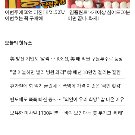
오늘의 핫뉴스
美 방산 기업도 '깜짝'… K조선, 美 배 띄울 구원투수로 등장
"말 어눌하면 빨리 병원 와라" 韓 매년 10만명 걸리는 질환
휴가철에 회 먹기 글렀네… 폭염에 가격 치솟은 '국민 횟감'
반도체도 쭉쭉 빠진 증시… "외인이 우리 희망" 말 나온 이유
보유한 미사일 1700발 뿐… 바닥 보인다는 美 무기고 '위태'