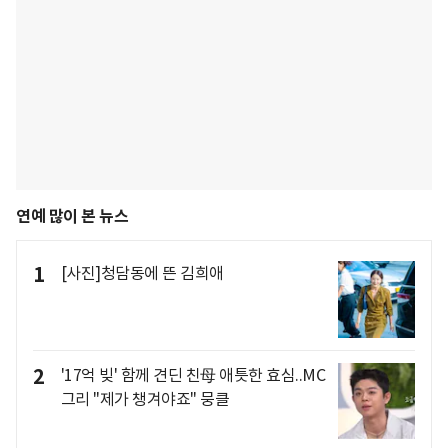
연예 많이 본 뉴스
1
[사진]청담동에 뜬 김희애
2
'17억 빚' 함께 견딘 친母 애틋한 효심..MC
그리 "제가 챙겨야죠" 뭉클