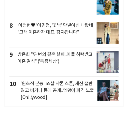
8
'이병헌♥ '이민정, '꽃남' 단발여신 나왔네
"그래 이혼하자 대표..감쟈합니다"
9
방은희 "두 번의 결혼 실패..아들 허락받고
이혼 결심" ('특종세상')
10
'원초적 본능' 65살 샤론 스톤, 재산 절반
잃고 비키니 몸매 공개..엉덩이 파격 노출
[Oh!llywood]