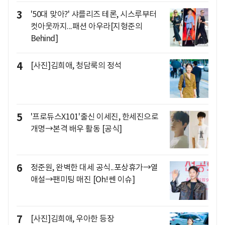
3
'50대 맞아?' 샤를리즈 테론, 시스루부터
컷아웃까지...패션 아우라[지형준의
Behind]
4
[사진]김희애, 청담룩의 정석
5
'프로듀스X101'출신 이세진, 한세진으로
개명→본격 배우 활동 [공식]
6
정준원, 완벽한 대세 공식..포상휴가→열
애설→팬미팅 매진 [Oh!쎈 이슈]
7
[사진]김희애, 우아한 등장