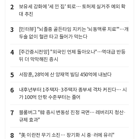
2
보유세 강화에 '세 낀 집' 퇴로… 토허제 실거주 예외 확
대 추진
3
[인터뷰] "뇌졸중 골든타임 지키는 '뇌동맥류 치료'"…개
두술 없이 혈관 타고 들어가 막는다
4
[주간증시전망] "외국인 언제 돌아오나"…역대급 반등
뒤 더 막막해진 증시
5
서장훈, 28억에 산 양재역 빌딩 450억에 내놨다
6
내후년부터 1주택자·3주택자 종부세 격차 커진다… 시
가 100억 안팎 수준부터는 줄어
7
블룸버그 "韓 증시 변동성 진정 국면… 레버리지 청산·
규제 효과"
8
"美 이란전 무기 소진… 장기화 시 중·러에 유리"