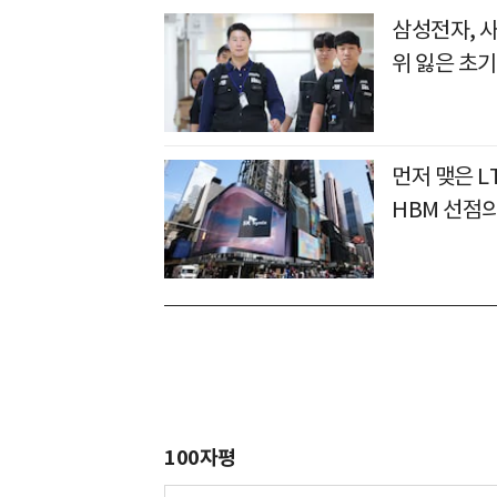
삼성전자, 
위 잃은 초기
먼저 맺은 L
HBM 선점
100자평