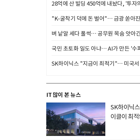
28억에 산 빌딩 450억에 내놨다, '투자
"K-굴착기 덕에 돈 벌어"… 금광 쏟아
벼 낱알 세다 풀썩… 공무원 목숨 앗아간
국민 초토화 일도 아냐… AI가 만든 '수
SK하이닉스 "지금이 최적기"… 미국서 
IT 많이 본 뉴스
SK하이닉스
이클이 최적