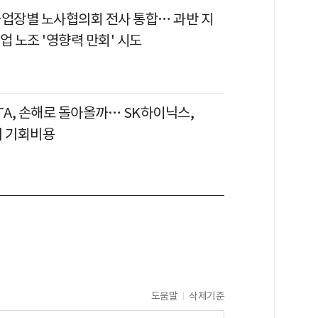
사업장별 노사협의회 전사 통합… 과반 지
업 노조 '영향력 만회' 시도
TA, 손해로 돌아올까… SK하이닉스,
의 기회비용
도움말
삭제기준