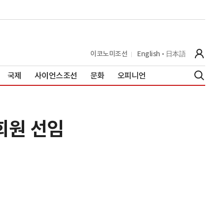
이코노미조선
English
日本語
국제
사이언스조선
문화
오피니언
회원 선임