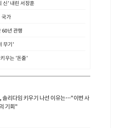
의 신' 내린 서장훈
진 국가
 60년 관행
퍼 무기'
키우는 '돈줄'
, 솔리다임 키우기 나선 이유는…"이번 사
의 기회"