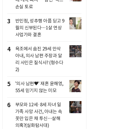
손실 토로
3
반민정, 성추행 아픔 딛고 9
월의 신부된다…1살 연상
사업가와 결혼
4
욕조에서 숨진 29세 만삭
아내, 의사 남편 주장과 달
리 사인은 질식사? (형수다
2)
5
'의사 남편♥' 재혼 윤해영,
55세 믿기지 않는 미모
6
부모와 12세·8세 자녀 일
가족 사망 사건, 아내는 속
옷만 입은 채 투신…살해
의혹?(실화탐사대)