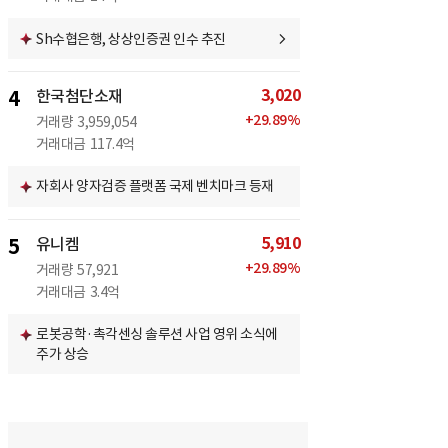
Sh수협은행, 상상인증권 인수 추진
3,020
4
한국첨단소재
+
29.89
%
거래량
3,959,054
거래대금
117.4억
자회사 양자검증 플랫폼 국제 벤치마크 등재
5,910
5
유니켐
+
29.89
%
거래량
57,921
거래대금
3.4억
로봇공학·촉각센싱 솔루션 사업 영위 소식에
주가 상승