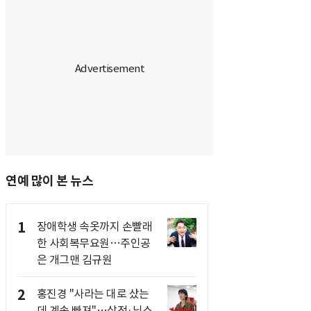
연예 많이 본 뉴스
1
장애학생 속옷까지 손빨래
한 사회복무요원…주인공
은 개그맨 김규원
2
홍진경 "사라는 대로 샀는
데 계속 빠져"…삼전·닉스