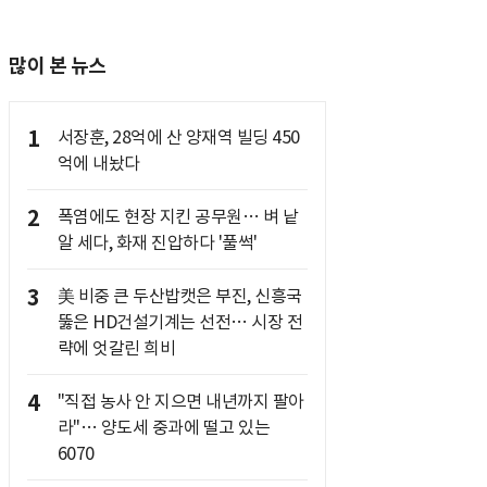
많이 본 뉴스
1
서장훈, 28억에 산 양재역 빌딩 450
억에 내놨다
2
폭염에도 현장 지킨 공무원… 벼 낱
알 세다, 화재 진압하다 '풀썩'
3
美 비중 큰 두산밥캣은 부진, 신흥국
뚫은 HD건설기계는 선전… 시장 전
략에 엇갈린 희비
4
"직접 농사 안 지으면 내년까지 팔아
라"… 양도세 중과에 떨고 있는
6070