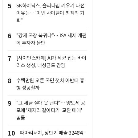
5
SK하이닉스, 솔리다임 키우기 나선
이유는…"이번 사이클이 최적의 기
회"
6
"강제 국장 복귀냐"… ISA 세제 개편
에 투자자 불만
7
[사이언스카페] AI가 세균 잡는 바이
러스 생성, 내성균도 감염
8
수백만원 오른 국민 첫차 아반떼 흥
행 성공할까
9
"그 세금 절대 못 낸다"… 양도세 공
포에 '제자리 갈아타기·교환 매매'
꿈틀
10
파마리서치, 상반기 매출 3248억·