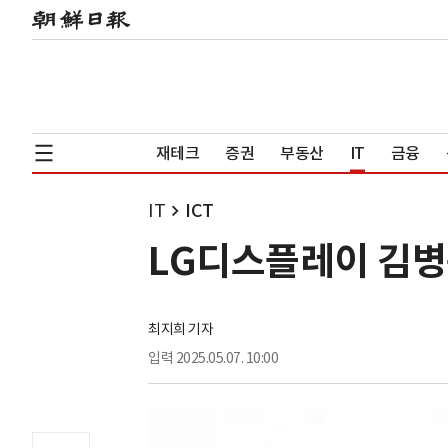
재테크
증권
부동산
IT
금융
IT
ICT
LG디스플레이 김병구
최지희 기자
입력
2025.05.07. 10:00