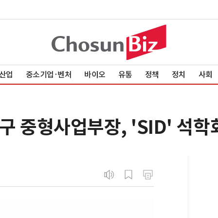
산업
중소기업·벤처
바이오
유통
정책
정치
사회
 중형사업부장, 'SID' 석학