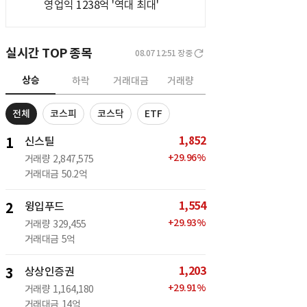
영업익 1238억 '역대 최대'
실시간 TOP 종목
08.07 12:51
장중
상승
하락
거래대금
거래량
전체
코스피
코스닥
ETF
1,852
1
신스틸
+
29.96
%
거래량
2,847,575
거래대금
50.2억
1,554
2
윙입푸드
+
29.93
%
거래량
329,455
거래대금
5억
1,203
3
상상인증권
+
29.91
%
거래량
1,164,180
거래대금
14억