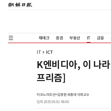
재테크
증권
부동산
IT
금융
IT
ICT
K엔비디아, 이 나라
프리즘]
이코노미조선=김경원 세종대 석좌교수
입력
2025.05.02. 06:00