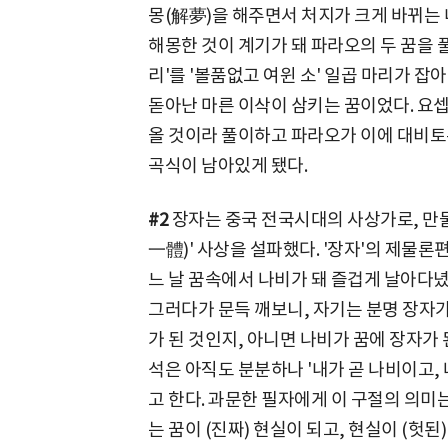
몽(解夢)을 해주면서 처지가 크게 바뀌는 
해몽한 것이 계기가 돼 파라오의 두 꿈을 풀
리'를 '볼품없고 여윈 소' 일곱 마리가 잡
돋아난 마른 이삭이 삼키는 꿈이었다. 요셉
올 것이라 풀이하고 파라오가 이에 대비토
곡식이 남아있게 됐다.
#2
장자는 중국 전국시대의 사상가로, 만
一體)' 사상을 설파했다. '장자'의 제물론
느 날 꿈속에서 나비가 돼 즐겁게 날아다녔
그러다가 문득 깨보니, 자기는 분명 장자가
가 된 것인지, 아니면 나비가 꿈에 장자가 
석은 아직도 분분하나 '내가 곧 나비이고,
고 한다. 과문한 필자에게 이 구절의 의미
는 꿈이 (진짜) 현실이 되고, 현실이 (헛된