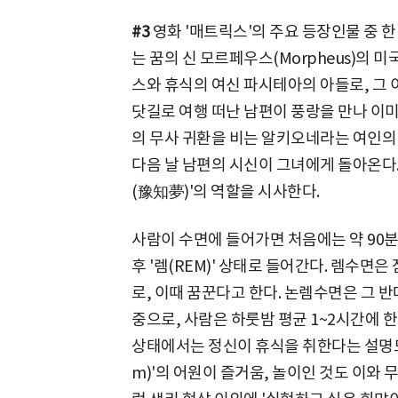
#3
영화 '매트릭스'의 주요 등장인물 중 
는 꿈의 신 모르페우스(Morpheus)의 
스와 휴식의 여신 파시테아의 아들로, 그 
닷길로 여행 떠난 남편이 풍랑을 만나 이미
의 무사 귀환을 비는 알키오네라는 여인의
다음 날 남편의 시신이 그녀에게 돌아온다.
(豫知夢)'의 역할을 시사한다.
사람이 수면에 들어가면 처음에는 약 90분간의
후 '렘(REM)' 상태로 들어간다. 렘수면
로, 이때 꿈꾼다고 한다. 논렘수면은 그 반
중으로, 사람은 하룻밤 평균 1~2시간에 한
상태에서는 정신이 휴식을 취한다는 설명도 있
m)'의 어원이 즐거움, 놀이인 것도 이와 