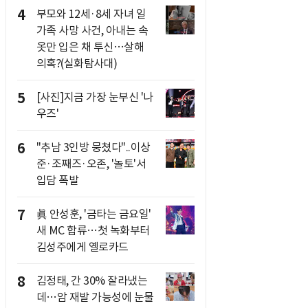
4
부모와 12세·8세 자녀 일
가족 사망 사건, 아내는 속
옷만 입은 채 투신…살해
의혹?(실화탐사대)
5
[사진]지금 가장 눈부신 '나
우즈'
6
"추남 3인방 뭉쳤다"..이상
준·조째즈·오존, '놀토'서
입담 폭발
7
眞 안성훈, '금타는 금요일'
새 MC 합류…첫 녹화부터
김성주에게 옐로카드
8
김정태, 간 30% 잘라냈는
데…암 재발 가능성에 눈물