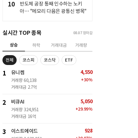
10
반도체 공장 통째 인수하는 노키
아… "메모리 다음은 광통신 병목"
실시간 TOP 종목
08.07
장마감
상승
하락
거래대금
거래량
전체
코스피
코스닥
ETF
4,550
1
유니켐
+
30
%
거래량
60,138
거래대금
2.7억
5,050
2
비큐AI
+
29.99
%
거래량
324,951
거래대금
16억
928
3
이스트에이드