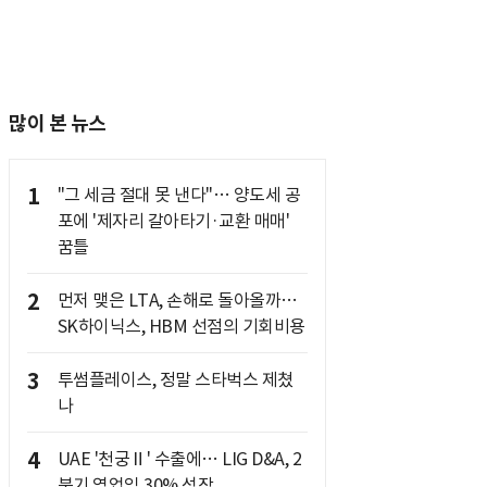
많이 본 뉴스
1
"그 세금 절대 못 낸다"… 양도세 공
포에 '제자리 갈아타기·교환 매매'
꿈틀
2
먼저 맺은 LTA, 손해로 돌아올까…
SK하이닉스, HBM 선점의 기회비용
3
투썸플레이스, 정말 스타벅스 제쳤
나
4
UAE '천궁Ⅱ' 수출에… LIG D&A, 2
분기 영업익 30% 성장