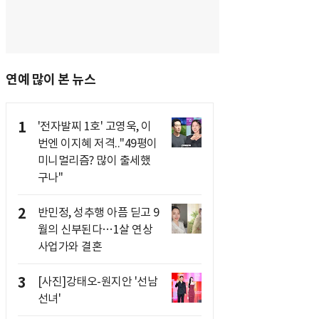
연예 많이 본 뉴스
1
'전자발찌 1호' 고영욱, 이
번엔 이지혜 저격.."49평이
미니멀리즘? 많이 출세했
구나"
2
반민정, 성추행 아픔 딛고 9
월의 신부된다…1살 연상
사업가와 결혼
3
[사진]강태오-원지안 '선남
선녀'