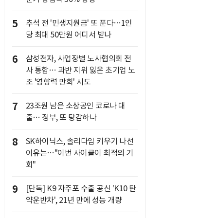
5
추석 전 '민생지원금' 또 푼다…1인
당 최대 50만원 어디서 받나
6
삼성전자, 사업장별 노사협의회 전
사 통합… 과반 지위 잃은 초기업 노
조 '영향력 만회' 시도
7
23조원 남은 소상공인 코로나 대
출… 정부, 또 탕감하나
8
SK하이닉스, 솔리다임 키우기 나선
이유는…"이번 사이클이 최적의 기
회"
9
[단독] K9 자주포 수출 공신 'K10 탄
약운반차', 21년 만에 성능 개량