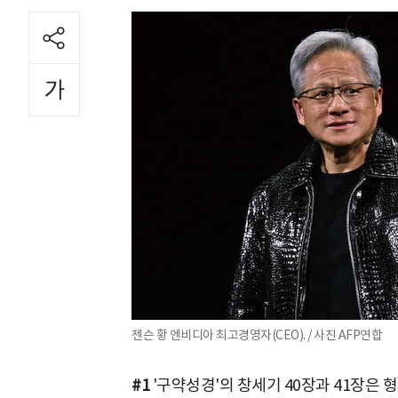
젠슨 황 엔비디아 최고경영자(CEO). / 사진 AFP연합
#1
'구약성경'의 창세기 40장과 41장은 