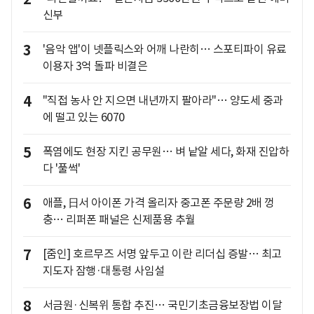
신부
3
'음악 앱'이 넷플릭스와 어깨 나란히… 스포티파이 유료
이용자 3억 돌파 비결은
4
"직접 농사 안 지으면 내년까지 팔아라"… 양도세 중과
에 떨고 있는 6070
5
폭염에도 현장 지킨 공무원… 벼 낱알 세다, 화재 진압하
다 '풀썩'
6
애플, 日서 아이폰 가격 올리자 중고폰 주문량 2배 껑
충… 리퍼폰 패널은 신제품용 추월
7
[줌인] 호르무즈 서명 앞두고 이란 리더십 증발… 최고
지도자 잠행·대통령 사임설
8
서금원·신복위 통합 추진… 국민기초금융보장법 이달