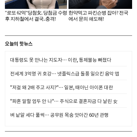
오늘의 핫뉴스
대통령도 못 만나는 지도자… 이란, 통제불능 빠졌다
전세계 3억명 귀 호강… 넷플릭스급 돌풍 일으킨 음악 앱
"저걸 왜 2배 주고 사지?"… 일본, 때아닌 아이폰 대란
"파혼 말할 엄두 안 나"… 주식으로 결혼자금 다 날린 女
벼 낱알 세다 풀썩… 공무원 목숨 앗아간 60년 관행