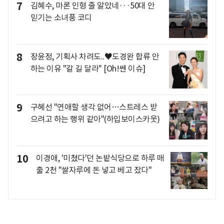
7
김혜수, 마론 인형 줄 알았네···50대 안
믿기는 소녀풍 코디
8
장윤정, 기획사 차려도..♥도경완 합류 안
하는 이유 "갈 길 달라" [Oh!쎈 이슈]
9
구혜선 "연애할 생각 없어…스트레스 받
으려고 하는 행위 같아"(하입보이스카웃)
10
이경애, '미쳤다'던 논밭식당으로 하루 매
출 2천 "쌀자루에 돈 넣고 베고 잤다"