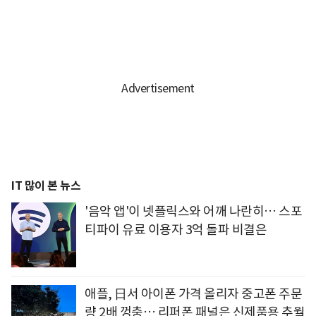
IT 많이 본 뉴스
'음악 앱'이 넷플릭스와 어깨 나란히… 스포
티파이 유료 이용자 3억 돌파 비결은
애플, 日서 아이폰 가격 올리자 중고폰 주문
량 2배 껑충… 리퍼폰 패널은 신제품용 추월