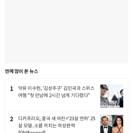
연예 많이 본 뉴스
1
악뮤 이수현, '김성주子' 김민국과 스위스
여행 "첫 만남에 2시간 넘게 기다렸다"
2
디카프리오, 결국 새 여친='23살 연하' 25
살 모델..소름 끼치는 여성편력
[Oh!llywood]