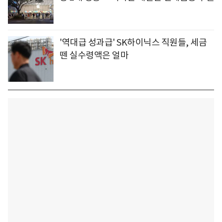
'역대급 성과급' SK하이닉스 직원들, 세금
뗀 실수령액은 얼마