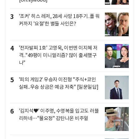
3
'조커' 히스 레저, 28세 사망 18주기..폴 워
커까지 '요절'한 별들 사인은?
4
'전자발찌 1호' 고영욱, 이번엔 이지혜 저
격.."49평이 미니멀리즘? 많이 출세했구
나"
5
'피의 게임2' 우승자 이진형 "주식+코인
실패..우승 상금은 예금 저축" [일문일답]
6
'김지석♥' 이주명, 수영복을 입고도 러블
리하네…"물요정" 감탄나온 비주얼