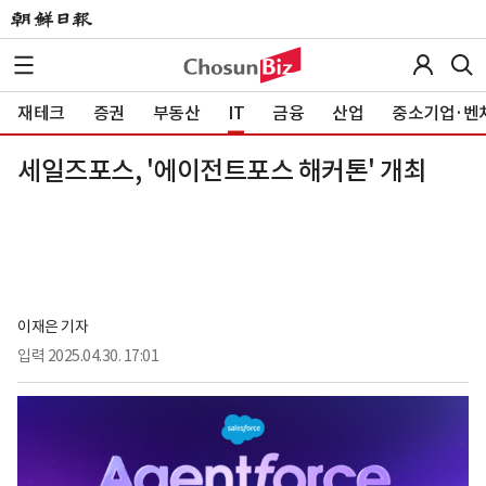
재테크
증권
부동산
IT
금융
산업
중소기업·벤
세일즈포스, '에이전트포스 해커톤' 개최
이재은 기자
입력
2025.04.30. 17:01