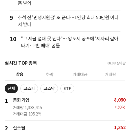
중 발의
9
추석 전 '민생지원금' 또 푼다…1인당 최대 50만원 어디
서 받나
10
"그 세금 절대 못 낸다"… 양도세 공포에 '제자리 갈아
타기·교환 매매' 꿈틀
실시간 TOP 종목
08.08
장마감
상승
하락
거래대금
거래량
전체
코스피
코스닥
ETF
8,060
1
동화기업
+
30
%
거래량
1,338,415
거래대금
105.2억
1,852
2
신스틸