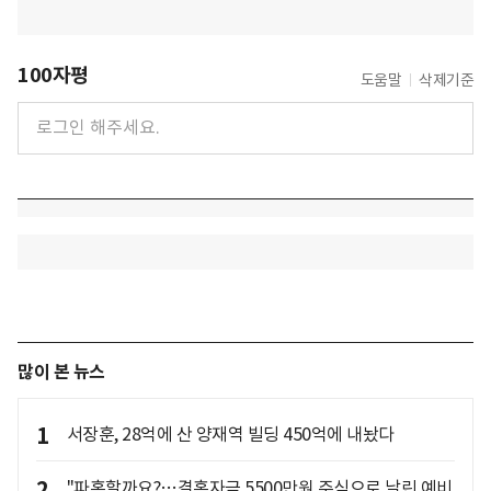
100자평
도움말
삭제기준
많이 본 뉴스
1
서장훈, 28억에 산 양재역 빌딩 450억에 내놨다
2
"파혼할까요?…결혼자금 5500만원 주식으로 날린 예비