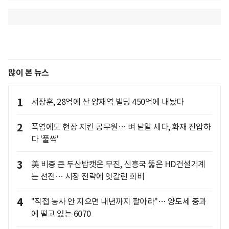
많이 본 뉴스
1
서장훈, 28억에 산 양재역 빌딩 450억에 내놨다
2
폭염에도 현장 지킨 공무원… 벼 낱알 세다, 화재 진압하
다 '풀썩'
3
美 비중 큰 두산밥캣은 부진, 신흥국 뚫은 HD건설기계
는 선전… 시장 전략에 엇갈린 희비
4
"직접 농사 안 지으면 내년까지 팔아라"… 양도세 중과
에 떨고 있는 6070