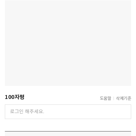
100자평
도움말
삭제기준