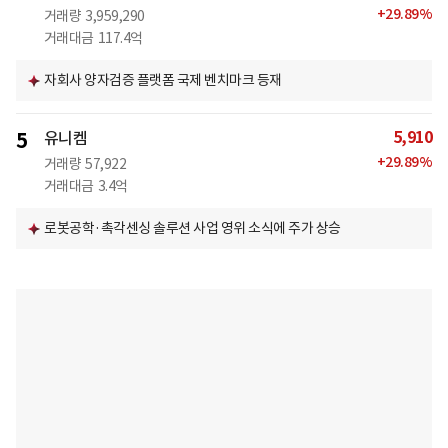
+
29.89
%
거래량
3,959,290
거래대금
117.4억
자회사 양자검증 플랫폼 국제 벤치마크 등재
5,910
5
유니켐
+
29.89
%
거래량
57,922
거래대금
3.4억
로봇공학·촉각센싱 솔루션 사업 영위 소식에 주가 상승