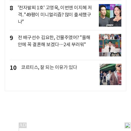
8
'전자발찌 1호' 고영욱, 이번엔 이지혜 저
격.."49평이 미니멀리즘? 많이 출세했구
나"
9
전 배구선수 김요한, 건물주였어? "올해
안에 꼭 결혼해 보겠다…2세 부러워"
10
코르티스, 잘 되는 이유가 있다