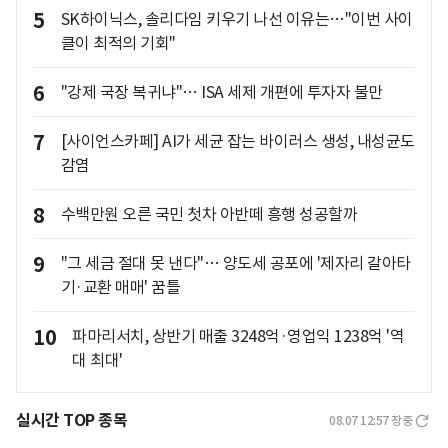
5
SK하이닉스, 솔리다임 키우기 나선 이유는…"이번 사이
클이 최적의 기회"
6
"강제 국장 복귀냐"… ISA 세제 개편에 투자자 불만
7
[사이언스카페] AI가 세균 잡는 바이러스 생성, 내성균도
감염
8
수백만원 오른 국민 첫차 아반떼 흥행 성공할까
9
"그 세금 절대 못 낸다"… 양도세 공포에 '제자리 갈아타
기·교환 매매' 꿈틀
10
파마리서치, 상반기 매출 3248억·영업익 1238억 '역
대 최대'
실시간 TOP 종목
08.07 12:57
장중