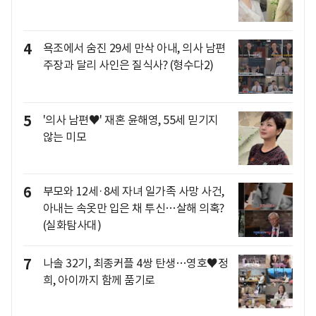
4
욕조에서 숨진 29세 만삭 아내, 의사 남편
주장과 달리 사인은 질식사? (형수다2)
5
'의사 남편♥' 재혼 윤해영, 55세 믿기지
않는 미모
6
부모와 12세·8세 자녀 일가족 사망 사건,
아내는 속옷만 입은 채 투신…살해 의혹?
(실화탐사대)
7
나솔 32기, 최종커플 4쌍 탄생…영호♥정
희, 아이까지 함께 품기로