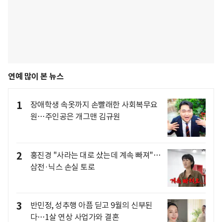
연예 많이 본 뉴스
1
장애학생 속옷까지 손빨래한 사회복무요
원…주인공은 개그맨 김규원
2
홍진경 "사라는 대로 샀는데 계속 빠져"…
삼전·닉스 손실 토로
3
반민정, 성추행 아픔 딛고 9월의 신부된
다…1살 연상 사업가와 결혼