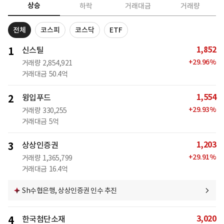
상승
하락
거래대금
거래량
전체
코스피
코스닥
ETF
1,852
1
신스틸
+
29.96
%
거래량
2,854,921
거래대금
50.4억
1,554
2
윙입푸드
+
29.93
%
거래량
330,255
거래대금
5억
1,203
3
상상인증권
+
29.91
%
거래량
1,365,799
거래대금
16.4억
Sh수협은행, 상상인증권 인수 추진
3,020
4
한국첨단소재