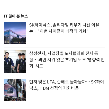
IT 많이 본 뉴스
SK하이닉스, 솔리다임 키우기 나선 이유
는…"이번 사이클이 최적의 기회"
삼성전자, 사업장별 노사협의회 전사 통
합… 과반 지위 잃은 초기업 노조 '영향력 만
회' 시도
먼저 맺은 LTA, 손해로 돌아올까… SK하이
닉스, HBM 선점의 기회비용