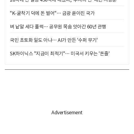
"K-굴착기 덕에 돈 벌어"… 금광 쏟아진 국가
벼 낱알 세다 풀썩… 공무원 목숨 앗아간 60년 관행
국민 초토화 일도 아냐… AI가 만든 '수퍼 무기'
SK하이닉스 "지금이 최적기"… 미국서 키우는 '돈줄'