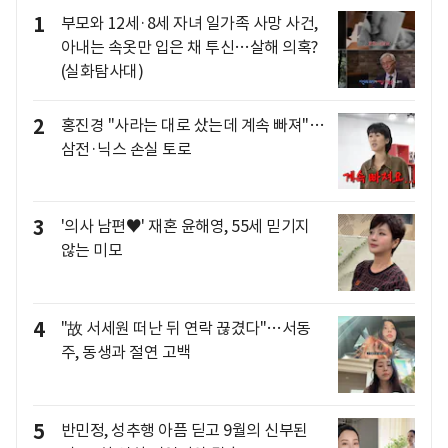
1
부모와 12세·8세 자녀 일가족 사망 사건,
아내는 속옷만 입은 채 투신…살해 의혹?
(실화탐사대)
2
홍진경 "사라는 대로 샀는데 계속 빠져"…
삼전·닉스 손실 토로
3
'의사 남편♥' 재혼 윤해영, 55세 믿기지
않는 미모
4
"故 서세원 떠난 뒤 연락 끊겼다"…서동
주, 동생과 절연 고백
5
반민정, 성추행 아픔 딛고 9월의 신부된