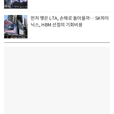
먼저 맺은 LTA, 손해로 돌아올까… SK하이
닉스, HBM 선점의 기회비용