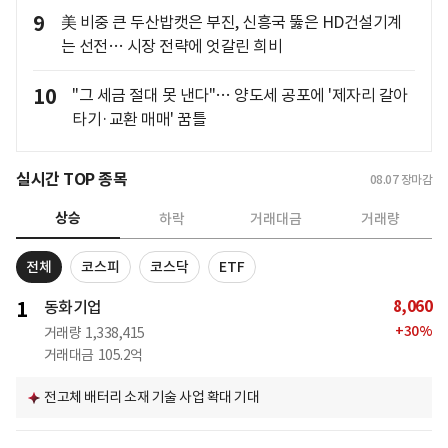
9
美 비중 큰 두산밥캣은 부진, 신흥국 뚫은 HD건설기계
는 선전… 시장 전략에 엇갈린 희비
10
"그 세금 절대 못 낸다"… 양도세 공포에 '제자리 갈아
타기·교환 매매' 꿈틀
실시간 TOP 종목
08.07
장마감
상승
하락
거래대금
거래량
전체
코스피
코스닥
ETF
8,060
1
동화기업
+
30
%
거래량
1,338,415
거래대금
105.2억
전고체 배터리 소재 기술 사업 확대 기대