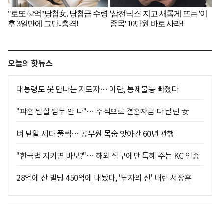
오늘의 핫뉴스
대통령도 못 만나는 지도자… 이란, 통제불능 빠졌다
"파혼 말할 엄두 안 나"… 주식으로 결혼자금 다 날린 女
벼 낱알 세다 풀썩… 공무원 목숨 앗아간 60년 관행
"한국법 지키면 바보?"… 해외 직구에만 특혜 주는 KC 인증
28억에 산 빌딩 450억에 내놨다, '투자의 신' 내린 서장훈