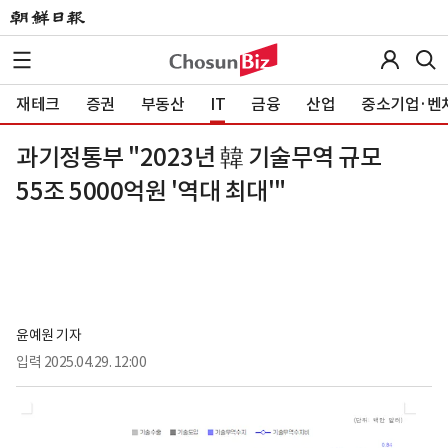
재테크
증권
부동산
IT
금융
산업
중소기업·벤
과기정통부 "2023년 韓 기술무역 규모
55조 5000억원 '역대 최대'"
윤예원 기자
입력
2025.04.29. 12:00