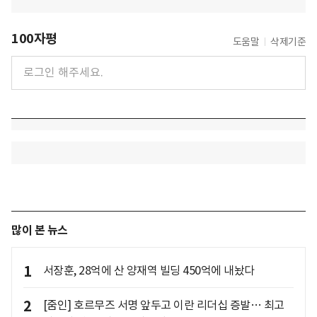
100자평
도움말
삭제기준
많이 본 뉴스
1
서장훈, 28억에 산 양재역 빌딩 450억에 내놨다
2
[줌인] 호르무즈 서명 앞두고 이란 리더십 증발… 최고