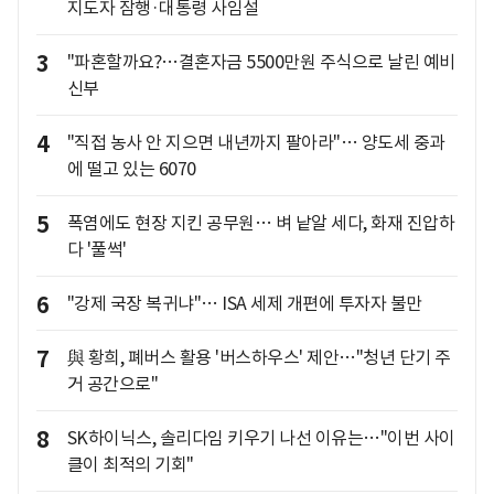
지도자 잠행·대통령 사임설
3
"파혼할까요?…결혼자금 5500만원 주식으로 날린 예비
신부
4
"직접 농사 안 지으면 내년까지 팔아라"… 양도세 중과
에 떨고 있는 6070
5
폭염에도 현장 지킨 공무원… 벼 낱알 세다, 화재 진압하
다 '풀썩'
6
"강제 국장 복귀냐"… ISA 세제 개편에 투자자 불만
7
與 황희, 폐버스 활용 '버스하우스' 제안…"청년 단기 주
거 공간으로"
8
SK하이닉스, 솔리다임 키우기 나선 이유는…"이번 사이
클이 최적의 기회"