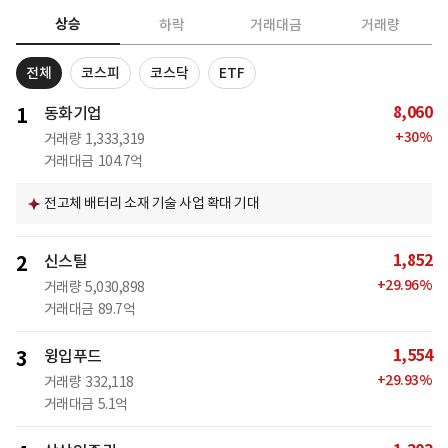
상승
하락
거래대금
거래량
전체
코스피
코스닥
ETF
8,060
1
동화기업
+
30
%
거래량
1,333,319
거래대금
104.7억
전고체 배터리 소재 기술 사업 확대 기대
1,852
2
신스틸
+
29.96
%
거래량
5,030,898
거래대금
89.7억
1,554
3
윙입푸드
+
29.93
%
거래량
332,118
거래대금
5.1억