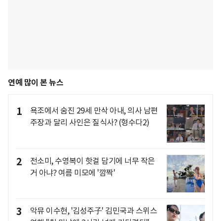
연예 많이 본 뉴스
1
욕조에서 숨진 29세 만삭 아내, 의사 남편
주장과 달리 사인은 질식사? (형수다2)
2
전소미, 수영복이 핫걸 담기에 너무 작은
거 아냐? 여름 미모에 '깜짝'
3
악뮤 이수현, '김성주子' 김민국과 스위스