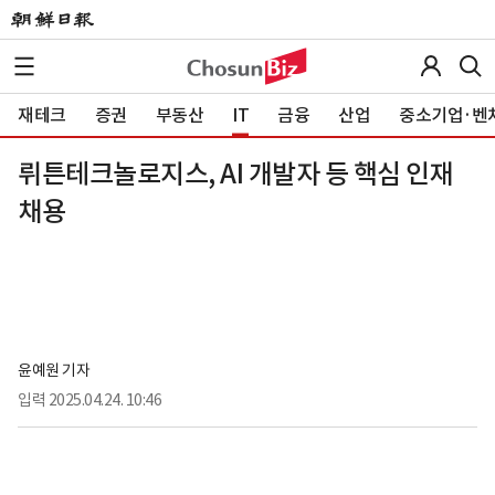
재테크
증권
부동산
IT
금융
산업
중소기업·벤
뤼튼테크놀로지스, AI 개발자 등 핵심 인재
채용
윤예원 기자
입력
2025.04.24. 10:46