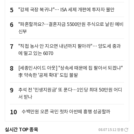
5
"강제 국장 복귀냐"… ISA 세제 개편에 투자자 불만
6
"파혼할까요?…결혼자금 5500만원 주식으로 날린 예비
신부
7
"직접 농사 안 지으면 내년까지 팔아라"… 양도세 중과
에 떨고 있는 6070
8
[세종인사이드 아웃] "상속세 때문에 집 팔아서 되겠냐"
李 약속한 '공제 확대' 도입 불발
9
추석 전 '민생지원금' 또 푼다…1인당 최대 50만원 어디
서 받나
10
수백만원 오른 국민 첫차 아반떼 흥행 성공할까
실시간 TOP 종목
08.07 15:12
장중