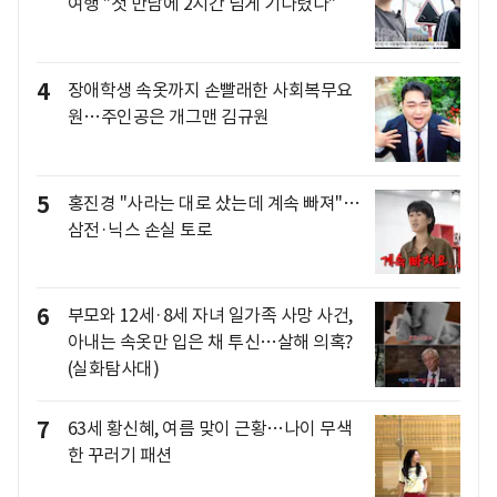
여행 "첫 만남에 2시간 넘게 기다렸다"
4
장애학생 속옷까지 손빨래한 사회복무요
원…주인공은 개그맨 김규원
5
홍진경 "사라는 대로 샀는데 계속 빠져"…
삼전·닉스 손실 토로
6
부모와 12세·8세 자녀 일가족 사망 사건,
아내는 속옷만 입은 채 투신…살해 의혹?
(실화탐사대)
7
63세 황신혜, 여름 맞이 근황…나이 무색
한 꾸러기 패션