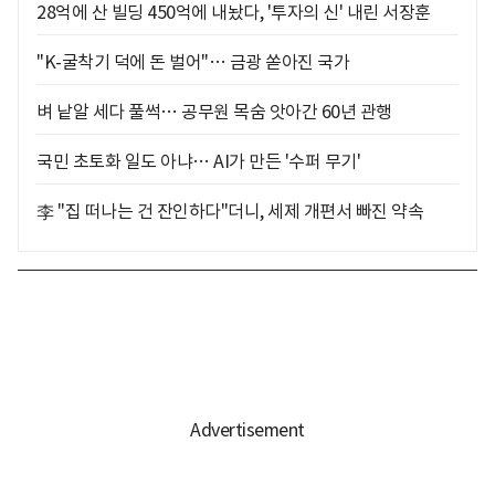
28억에 산 빌딩 450억에 내놨다, '투자의 신' 내린 서장훈
"K-굴착기 덕에 돈 벌어"… 금광 쏟아진 국가
벼 낱알 세다 풀썩… 공무원 목숨 앗아간 60년 관행
국민 초토화 일도 아냐… AI가 만든 '수퍼 무기'
李 "집 떠나는 건 잔인하다"더니, 세제 개편서 빠진 약속