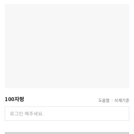
100자평
도움말
삭제기준