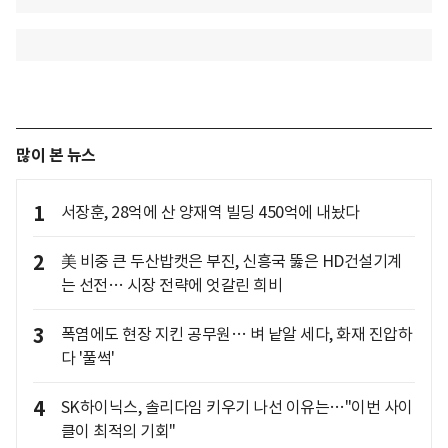
많이 본 뉴스
1
서장훈, 28억에 산 양재역 빌딩 450억에 내놨다
2
美 비중 큰 두산밥캣은 부진, 신흥국 뚫은 HD건설기계
는 선전… 시장 전략에 엇갈린 희비
3
폭염에도 현장 지킨 공무원… 벼 낱알 세다, 화재 진압하
다 '풀썩'
4
SK하이닉스, 솔리다임 키우기 나선 이유는…"이번 사이
클이 최적의 기회"