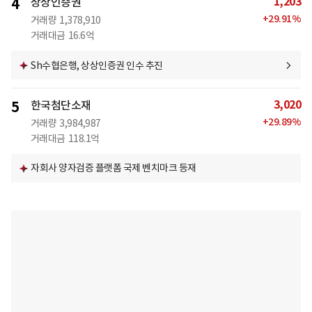
1,203
4
상상인증권
+
29.91
%
거래량
1,378,910
거래대금
16.6억
Sh수협은행, 상상인증권 인수 추진
3,020
5
한국첨단소재
+
29.89
%
거래량
3,984,987
거래대금
118.1억
자회사 양자검증 플랫폼 국제 벤치마크 등재