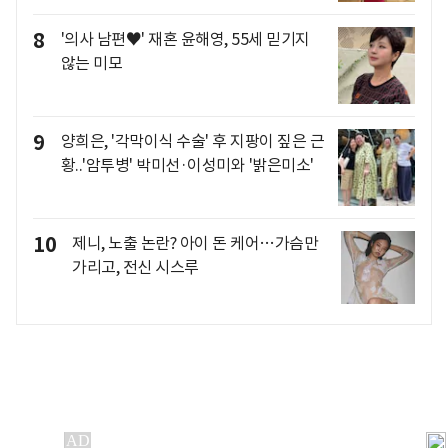
8
'의사 남편♥' 재혼 윤해영, 55세 믿기지
않는 미모
9
양희은, '각막이식 수술' 후 지팡이 짚은 근
황..'암투병' 박미선·이성미와 '밝은미소'
10
제니, 노출 논란? 아이 돈 케어…가슴만
가리고, 전신 시스루