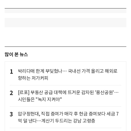
많이 본 뉴스
1
박리다매 한계 부딪혔나… 국내선 가격 올리고 해외로
향하는 저가커피
2
[르포] 부동산 공급 대책에 뜨거운 감자된 '용산공원'…
시민들은 "녹지 지켜야"
3
압구정현대, 직접 증여가 매각 후 현금 증여보다 세금 7
억 덜 낸다…계산기 두드리는 강남 고령층