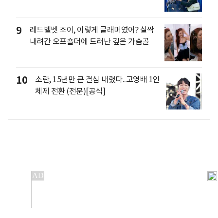
9
레드벨벳 조이, 이렇게 글래머였어? 살짝
내려간 오프숄더에 드러난 깊은 가슴골
10
소란, 15년만 큰 결심 내렸다..고영배 1인
체제 전환 (전문)[공식]
개인정보처리방침
앱설치(Android)