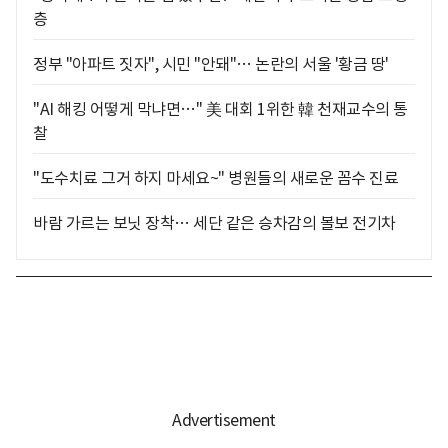
층
정부 "아파트 짓자", 시민 "안돼"… 논란의 서울 '황금 땅'
"AI 해킹 어떻게 막냐면…" 美 대회 1위한 韓 천재교수의 통
찰
"도수치료 그거 하지 마세요~" 병원들의 새로운 꼼수 진료
바람 가르는 보닛 장착… 세단 같은 승차감의 볼보 전기차