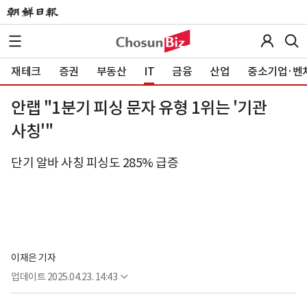
재테크
증권
부동산
IT
금융
산업
중소기업·벤
안랩 "1분기 피싱 문자 유형 1위는 '기관
사칭'"
단기 알바 사칭 피싱도 285% 급증
이재은 기자
업데이트
2025.04.23. 14:43