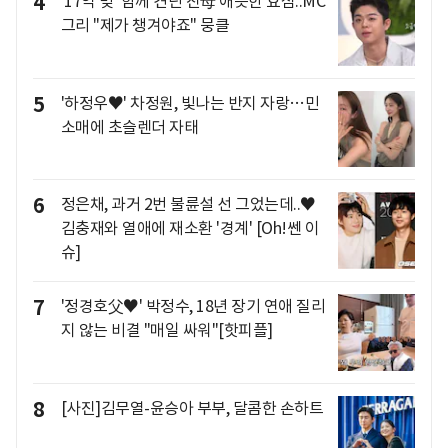
4
'17억 빚' 함께 견딘 친母 애틋한 효심..MC
그리 "제가 챙겨야죠" 뭉클
5
'하정우♥' 차정원, 빛나는 반지 자랑…민
소매에 초슬렌더 자태
6
정은채, 과거 2번 불륜설 선 그었는데..♥
김충재와 열애에 재소환 '경계' [Oh!쎈 이
슈]
7
'정경호父♥' 박정수, 18년 장기 연애 질리
지 않는 비결 "매일 싸워"[핫피플]
8
[사진]김무열-윤승아 부부, 달콤한 손하트