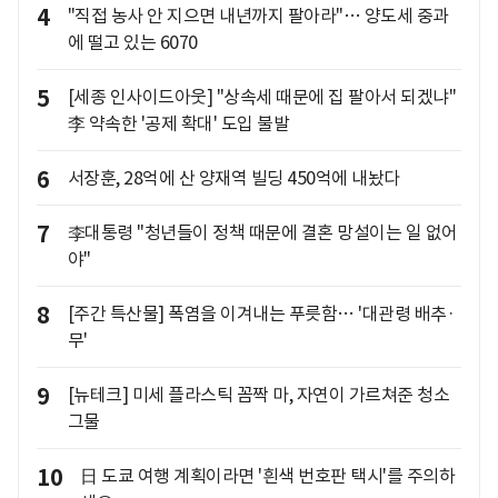
4
"직접 농사 안 지으면 내년까지 팔아라"… 양도세 중과
에 떨고 있는 6070
5
[세종 인사이드아웃] "상속세 때문에 집 팔아서 되겠냐"
李 약속한 '공제 확대' 도입 불발
6
서장훈, 28억에 산 양재역 빌딩 450억에 내놨다
7
李대통령 "청년들이 정책 때문에 결혼 망설이는 일 없어
야"
8
[주간 특산물] 폭염을 이겨내는 푸릇함… '대관령 배추·
무'
9
[뉴테크] 미세 플라스틱 꼼짝 마, 자연이 가르쳐준 청소
그물
10
日 도쿄 여행 계획이라면 '흰색 번호판 택시'를 주의하