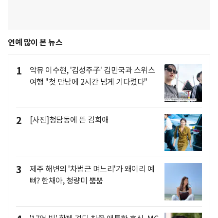
연예 많이 본 뉴스
1
악뮤 이수현, '김성주子' 김민국과 스위스
여행 "첫 만남에 2시간 넘게 기다렸다"
2
[사진]청담동에 뜬 김희애
3
제주 해변의 '차범근 며느리'가 왜이리 예
뻐? 한채아, 청량미 뿜뿜