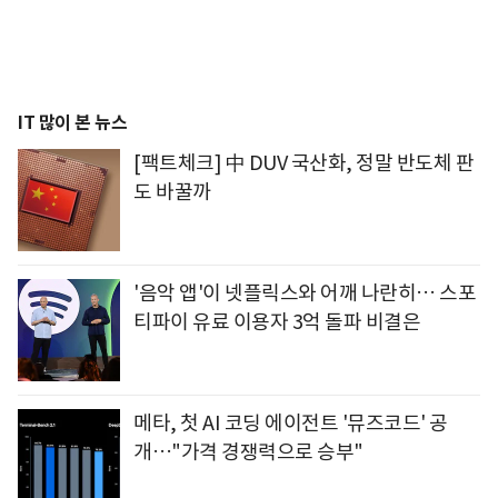
IT 많이 본 뉴스
[팩트체크] 中 DUV 국산화, 정말 반도체 판
도 바꿀까
'음악 앱'이 넷플릭스와 어깨 나란히… 스포
티파이 유료 이용자 3억 돌파 비결은
메타, 첫 AI 코딩 에이전트 '뮤즈코드' 공
개…"가격 경쟁력으로 승부"