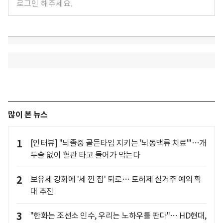
많이 본 뉴스
1
[인터뷰] "뇌졸중 골든타임 지키는 '뇌동맥류 치료'"…개
두술 없이 혈관 타고 들어가 막는다
2
보유세 강화에 '세 낀 집' 퇴로… 토허제 실거주 예외 확
대 추진
3
"한화는 조선소 인수, 우리는 노하우를 판다"… HD현대,