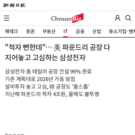
재테크
증권
부동산
IT
금융
산업
중소기업·벤
"적자 뻔한데"… 美 파운드리 공장 다
지어놓고 고심하는 삼성전자
삼성전자 美 테일러 공장 건설 99% 완료
기존 계획대로 2026년 가동 방침
설비투자 놓고 고심, 韓 공장도 '올스톱'
지난해 파운드리 적자 4조원, 올해도 불투명