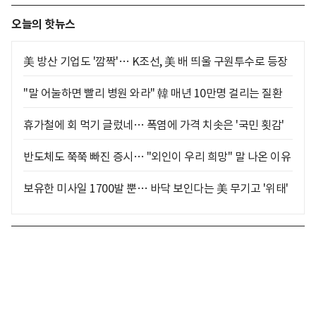
오늘의 핫뉴스
美 방산 기업도 '깜짝'… K조선, 美 배 띄울 구원투수로 등장
"말 어눌하면 빨리 병원 와라" 韓 매년 10만명 걸리는 질환
휴가철에 회 먹기 글렀네… 폭염에 가격 치솟은 '국민 횟감'
반도체도 쭉쭉 빠진 증시… "외인이 우리 희망" 말 나온 이유
보유한 미사일 1700발 뿐… 바닥 보인다는 美 무기고 '위태'