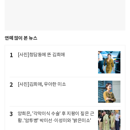
연예 많이 본 뉴스
1
[사진]청담동에 뜬 김희애
2
[사진]김희애, 우아한 미소
3
양희은, '각막이식 수술' 후 지팡이 짚은 근
황..'암투병' 박미선·이성미와 '밝은미소'