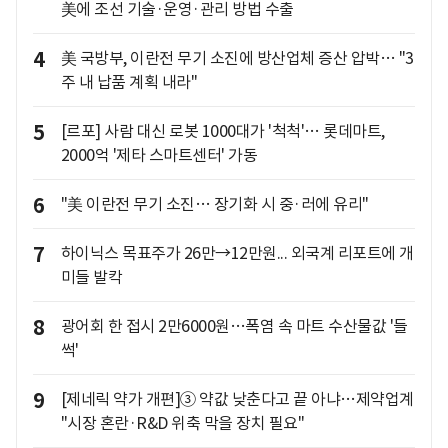
美에 조선 기술·운영·관리 방법 수출
4
美 국방부, 이란전 무기 소진에 방산업체 증산 압박… "3
주 내 납품 계획 내라"
5
[르포] 사람 대신 로봇 1000대가 '척척'… 롯데마트,
2000억 '제타 스마트센터' 가동
6
"美 이란전 무기 소진… 장기화 시 중·러에 유리"
7
하이닉스 목표주가 26만→12만원... 외국계 리포트에 개
미들 발칵
8
광어회 한 접시 2만6000원…폭염 속 마트 수산물값 '들
썩'
9
[제네릭 약가 개편]③ 약값 낮춘다고 끝 아냐…제약업계
"시장 혼란·R&D 위축 막을 장치 필요"