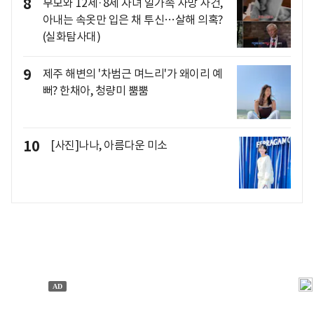
8
부모와 12세·8세 자녀 일가족 사망 사건,
아내는 속옷만 입은 채 투신…살해 의혹?
(실화탐사대)
9
제주 해변의 '차범근 며느리'가 왜이리 예
뻐? 한채아, 청량미 뿜뿜
10
[사진]나나, 아름다운 미소