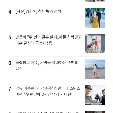
4
[사진]김희애, 청담룩의 정석
5
방은희 "두 번의 결혼 실패..아들 허락받고
이혼 결심" ('특종세상')
6
블랙핑크 지수, 사막을 지배하는 순백의
여신
7
악뮤 이수현, '김성주子' 김민국과 스위스
여행 "첫 만남에 2시간 넘게 기다렸다"