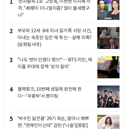
1
'전자발찌 1호' 고영욱, 이번엔 이지혜 저
격.."49평이 미니멀리즘? 많이 출세했구
나"
2
부모와 12세·8세 자녀 일가족 사망 사건,
아내는 속옷만 입은 채 투신…살해 의혹?
(실화탐사대)
3
"나도 벗어 던졌다 형!!!"… BTS 지민, 제
이홉 무대에 깜짝 '상의 탈의'
4
블랙핑크, 10번째 생일에 완전체 뜬
다…'국중박'서 팬미팅
5
'박수진 닮은꼴' 29기 옥순, 얼마나 예쁘
면.."연예인이신데" 감탄 ('나솔')[종합]