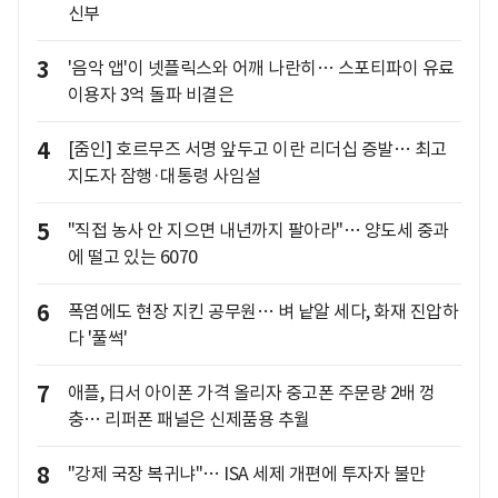
신부
3
'음악 앱'이 넷플릭스와 어깨 나란히… 스포티파이 유료
이용자 3억 돌파 비결은
4
[줌인] 호르무즈 서명 앞두고 이란 리더십 증발… 최고
지도자 잠행·대통령 사임설
5
"직접 농사 안 지으면 내년까지 팔아라"… 양도세 중과
에 떨고 있는 6070
6
폭염에도 현장 지킨 공무원… 벼 낱알 세다, 화재 진압하
다 '풀썩'
7
애플, 日서 아이폰 가격 올리자 중고폰 주문량 2배 껑
충… 리퍼폰 패널은 신제품용 추월
8
"강제 국장 복귀냐"… ISA 세제 개편에 투자자 불만