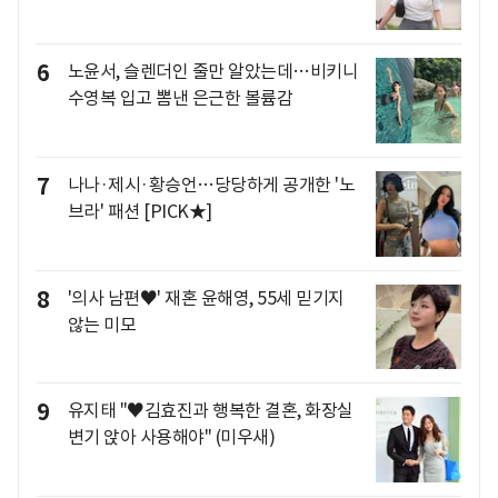
6
노윤서, 슬렌더인 줄만 알았는데…비키니
수영복 입고 뽐낸 은근한 볼륨감
7
나나·제시·황승언…당당하게 공개한 '노
브라' 패션 [PICK★]
8
'의사 남편♥' 재혼 윤해영, 55세 믿기지
않는 미모
9
유지태 "♥김효진과 행복한 결혼, 화장실
변기 앉아 사용해야" (미우새)