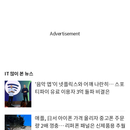
IT 많이 본 뉴스
'음악 앱'이 넷플릭스와 어깨 나란히… 스포
티파이 유료 이용자 3억 돌파 비결은
애플, 日서 아이폰 가격 올리자 중고폰 주문
량 2배 껑충… 리퍼폰 패널은 신제품용 추월