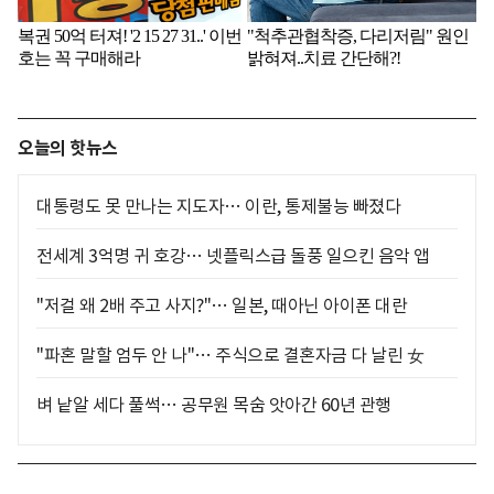
오늘의 핫뉴스
대통령도 못 만나는 지도자… 이란, 통제불능 빠졌다
전세계 3억명 귀 호강… 넷플릭스급 돌풍 일으킨 음악 앱
"저걸 왜 2배 주고 사지?"… 일본, 때아닌 아이폰 대란
"파혼 말할 엄두 안 나"… 주식으로 결혼자금 다 날린 女
벼 낱알 세다 풀썩… 공무원 목숨 앗아간 60년 관행