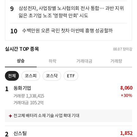
9
삼성전자, 사업장별 노사협의회 전사 통합… 과반 지위
잃은 초기업 노조 '영향력 만회' 시도
10
수백만원 오른 국민 첫차 아반떼 흥행 성공할까
실시간 TOP 종목
08.07
장마감
상승
하락
거래대금
거래량
전체
코스피
코스닥
ETF
8,060
1
동화기업
+
30
%
거래량
1,338,415
거래대금
105.2억
전고체 배터리 소재 기술 사업 확대 기대
1,852
2
신스틸