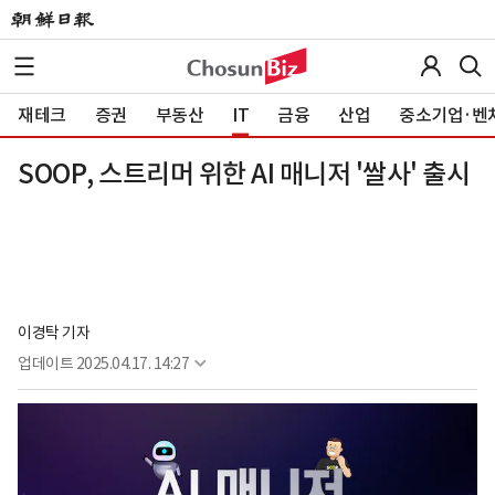
재테크
증권
부동산
IT
금융
산업
중소기업·벤
SOOP, 스트리머 위한 AI 매니저 '쌀사' 출시
이경탁 기자
업데이트
2025.04.17. 14:27