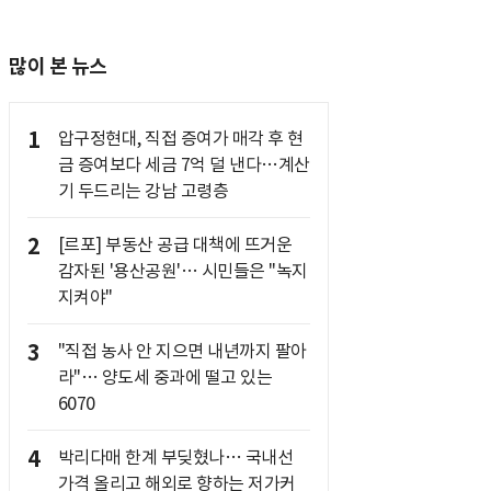
많이 본 뉴스
1
압구정현대, 직접 증여가 매각 후 현
금 증여보다 세금 7억 덜 낸다…계산
기 두드리는 강남 고령층
2
[르포] 부동산 공급 대책에 뜨거운
감자된 '용산공원'… 시민들은 "녹지
지켜야"
3
"직접 농사 안 지으면 내년까지 팔아
라"… 양도세 중과에 떨고 있는
6070
4
박리다매 한계 부딪혔나… 국내선
가격 올리고 해외로 향하는 저가커