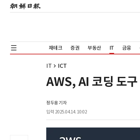
재테크
증권
부동산
IT
금융
IT
ICT
AWS, AI 코딩 도
정두용 기자
입력
2025.04.14. 10:02