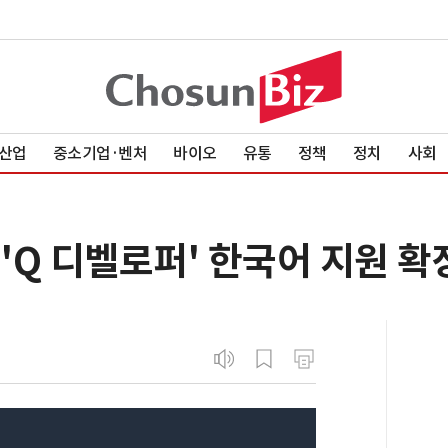
산업
중소기업·벤처
바이오
유통
정책
정치
사회
구 'Q 디벨로퍼' 한국어 지원 확