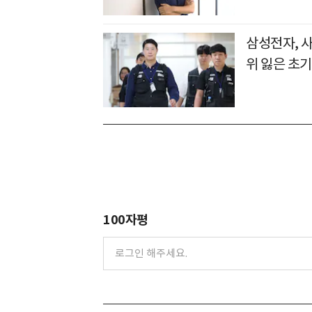
삼성전자, 
위 잃은 초기
100자평