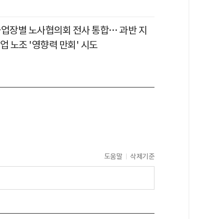
사업장별 노사협의회 전사 통합… 과반 지
업 노조 '영향력 만회' 시도
도움말
삭제기준