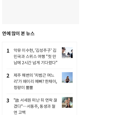
연예 많이 본 뉴스
1
악뮤 이수현, '김성주子' 김
민국과 스위스 여행 "첫 만
남에 2시간 넘게 기다렸다"
2
제주 해변의 '차범근 며느
리'가 왜이리 예뻐? 한채아,
청량미 뿜뿜
3
"故 서세원 떠난 뒤 연락 끊
겼다"…서동주, 동생과 절
연 고백