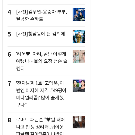
4
[사진]김무열-윤승아 부부,
달콤한 손하트
5
[사진]청담동에 뜬 김희애
6
'려욱♥' 아리, 골반 이렇게
예뻤나…물의 요정 청순 슬
렌더
7
'전자발찌 1호' 고영욱, 이
번엔 이지혜 저격.."49평이
미니멀리즘? 많이 출세했
구나"
8
로버트 패틴슨 "♥딸 태어
나고 인생 정리돼..귀여운
피글렛 같아"(존이냐박이