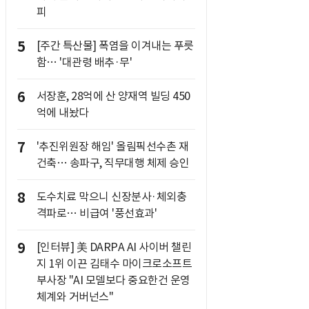
피
5
[주간 특산물] 폭염을 이겨내는 푸릇
함… '대관령 배추·무'
6
서장훈, 28억에 산 양재역 빌딩 450
억에 내놨다
7
'추진위원장 해임' 올림픽선수촌 재
건축… 송파구, 직무대행 체제 승인
8
도수치료 막으니 신장분사·체외충
격파로… 비급여 '풍선효과'
9
[인터뷰] 美 DARPA AI 사이버 챌린
지 1위 이끈 김태수 마이크로소프트
부사장 "AI 모델보다 중요한건 운영
체계와 거버넌스"