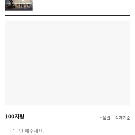
100자평
도움말
삭제기준