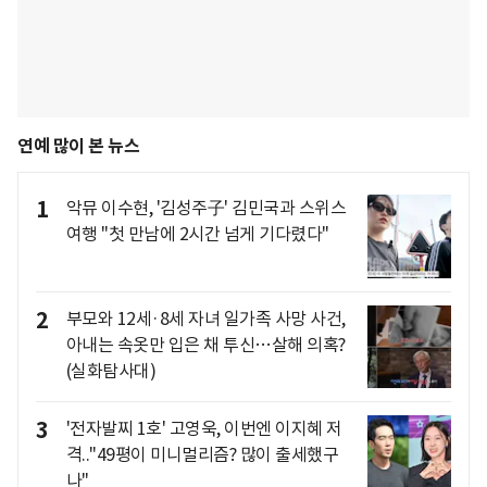
연예 많이 본 뉴스
1
악뮤 이수현, '김성주子' 김민국과 스위스
여행 "첫 만남에 2시간 넘게 기다렸다"
2
부모와 12세·8세 자녀 일가족 사망 사건,
아내는 속옷만 입은 채 투신…살해 의혹?
(실화탐사대)
3
'전자발찌 1호' 고영욱, 이번엔 이지혜 저
격.."49평이 미니멀리즘? 많이 출세했구
나"