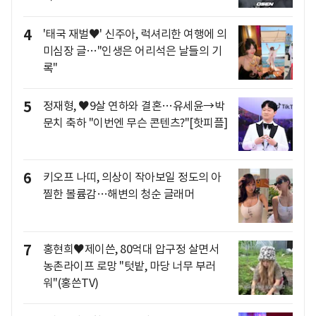
4
'태국 재벌♥' 신주아, 럭셔리한 여행에 의
미심장 글…"인생은 어리석은 날들의 기
록"
5
정재형, ♥9살 연하와 결혼…유세윤→박
문치 축하 "이번엔 무슨 콘텐츠?"[핫피플]
6
키오프 나띠, 의상이 작아보일 정도의 아
찔한 볼륨감…해변의 청순 글래머
7
홍현희♥제이쓴, 80억대 압구정 살면서
농촌라이프 로망 "텃밭, 마당 너무 부러
워"(홍쓴TV)