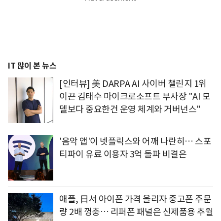
IT 많이 본 뉴스
[인터뷰] 美 DARPA AI 사이버 챌린지 1위
이끈 김태수 마이크로소프트 부사장 "AI 모
델보다 중요한건 운영 체계와 거버넌스"
'음악 앱'이 넷플릭스와 어깨 나란히… 스포
티파이 유료 이용자 3억 돌파 비결은
애플, 日서 아이폰 가격 올리자 중고폰 주문
량 2배 껑충… 리퍼폰 패널은 신제품용 추월