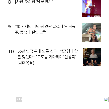
8
[사진]차준환 '불꽃 연기'
9
"故 서세원 떠난 뒤 연락 끊겼다"…서동
주, 동생과 절연 고백
10
65년 연극 무대 오른 신구 "박근형과 합
잘 맞았다…'고도를 기다리며' 인생극"
(시대목격)