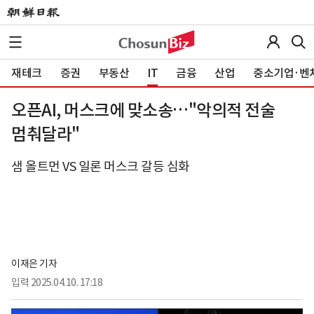
재테크
증권
부동산
IT
금융
산업
중소기업·벤
오픈AI, 머스크에 맞소송…"악의적 전술
멈춰달라"
샘 올트먼 VS 일론 머스크 갈등 심화
이재은 기자
입력
2025.04.10. 17:18