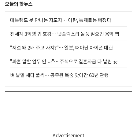
오늘의 핫뉴스
대통령도 못 만나는 지도자… 이란, 통제불능 빠졌다
전세계 3억명 귀 호강… 넷플릭스급 돌풍 일으킨 음악 앱
"저걸 왜 2배 주고 사지?"… 일본, 때아닌 아이폰 대란
"파혼 말할 엄두 안 나"… 주식으로 결혼자금 다 날린 女
벼 낱알 세다 풀썩… 공무원 목숨 앗아간 60년 관행