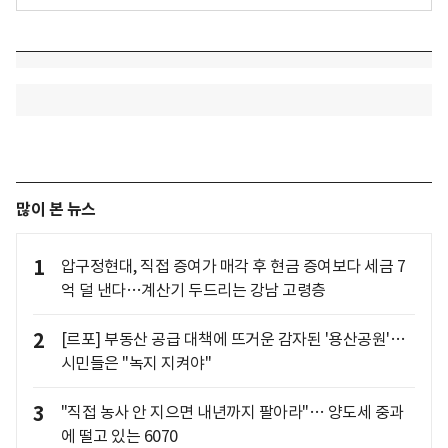
많이 본 뉴스
1
압구정현대, 직접 증여가 매각 후 현금 증여보다 세금 7
억 덜 낸다…계산기 두드리는 강남 고령층
2
[르포] 부동산 공급 대책에 뜨거운 감자된 '용산공원'…
시민들은 "녹지 지켜야"
3
"직접 농사 안 지으면 내년까지 팔아라"… 양도세 중과
에 떨고 있는 6070