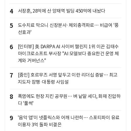
4
서장훈, 28억에 산 양재역 빌딩 450억에 내놨다
5
도수치료 막으니 신장분사·체외충격파로… 비급여 '풍
선효과'
6
[인터뷰] 美 DARPA AI 사이버 챌린지 1위 이끈 김태수
마이크로소프트 부사장 "AI 모델보다 중요한건 운영 체
계와 거버넌스"
7
[줌인] 호르무즈 서명 앞두고 이란 리더십 증발… 최고
지도자 잠행·대통령 사임설
8
폭염에도 현장 지킨 공무원… 벼 낱알 세다, 화재 진압하
다 '풀썩'
9
'음악 앱'이 넷플릭스와 어깨 나란히… 스포티파이 유료
이용자 3억 돌파 비결은