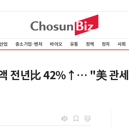
산업
중소기업·벤처
바이오
유통
정책
정치
사회
출액 전년比 42%↑… "美 관