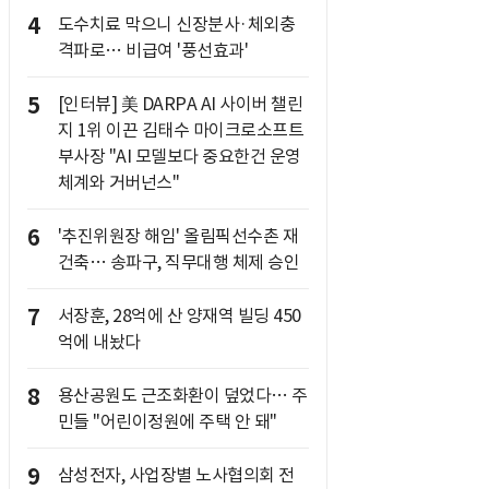
4
도수치료 막으니 신장분사·체외충
격파로… 비급여 '풍선효과'
5
[인터뷰] 美 DARPA AI 사이버 챌린
지 1위 이끈 김태수 마이크로소프트
부사장 "AI 모델보다 중요한건 운영
체계와 거버넌스"
6
'추진위원장 해임' 올림픽선수촌 재
건축… 송파구, 직무대행 체제 승인
7
서장훈, 28억에 산 양재역 빌딩 450
억에 내놨다
8
용산공원도 근조화환이 덮었다… 주
민들 "어린이정원에 주택 안 돼"
9
삼성전자, 사업장별 노사협의회 전