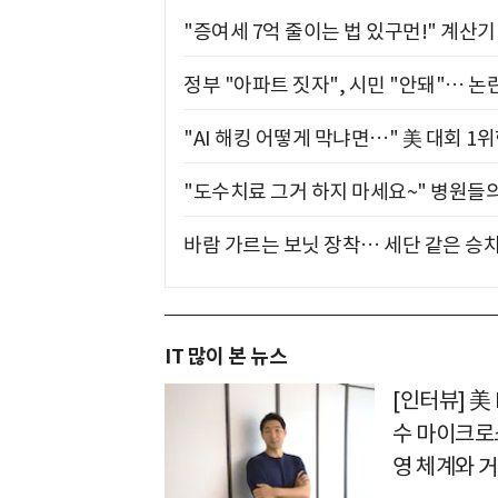
"증여세 7억 줄이는 법 있구먼!" 계산
정부 "아파트 짓자", 시민 "안돼"… 논란
"AI 해킹 어떻게 막냐면…" 美 대회 1
"도수치료 그거 하지 마세요~" 병원들
바람 가르는 보닛 장착… 세단 같은 승
IT 많이 본 뉴스
[인터뷰] 美
수 마이크로
영 체계와 