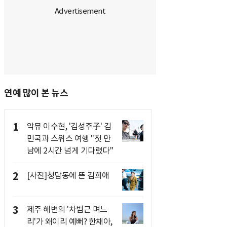
연예 많이 본 뉴스
1
악뮤 이수현, '김성주子' 김
민국과 스위스 여행 "첫 만
남에 2시간 넘게 기다렸다"
2
[사진]청담동에 뜬 김희애
3
제주 해변의 '차범근 며느
리'가 왜이리 예뻐? 한채아,