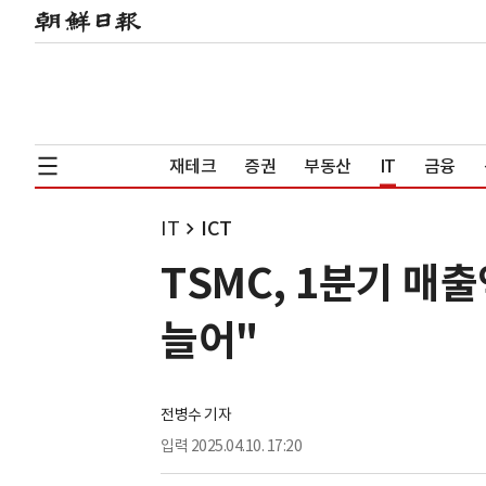
재테크
증권
부동산
IT
금융
IT
ICT
TSMC, 1분기 매
늘어"
전병수 기자
입력
2025.04.10. 17:20