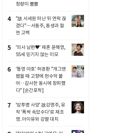
청량미 뿜뿜
4
"故 서세원 떠난 뒤 연락 끊
겼다"…서동주, 동생과 절
연 고백
5
'의사 남편♥' 재혼 윤해영,
55세 믿기지 않는 미모
6
'통영 야호' 허경환 "개그맨
됐을 때 고향에 현수막 붙
어‥감사한 동시에 창피했
다" [순간포착]
7
'암투병 사망' 故강명주, 유
작 '폭싹 속았수다'로 재조
명..아이유와 강렬 대치