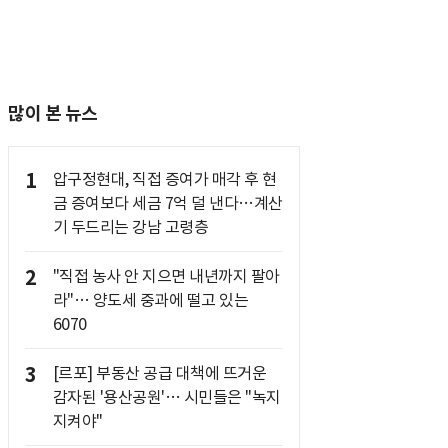
많이 본 뉴스
1
압구정현대, 직접 증여가 매각 후 현
금 증여보다 세금 7억 덜 낸다…계산
기 두드리는 강남 고령층
2
"직접 농사 안 지으면 내년까지 팔아
라"… 양도세 중과에 떨고 있는
6070
3
[르포] 부동산 공급 대책에 뜨거운
감자된 '용산공원'… 시민들은 "녹지
지켜야"