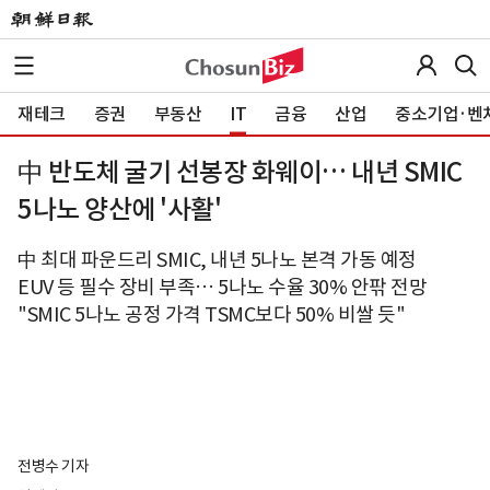
재테크
증권
부동산
IT
금융
산업
중소기업·벤
中 반도체 굴기 선봉장 화웨이… 내년 SMIC
5나노 양산에 '사활'
中 최대 파운드리 SMIC, 내년 5나노 본격 가동 예정
EUV 등 필수 장비 부족… 5나노 수율 30% 안팎 전망
"SMIC 5나노 공정 가격 TSMC보다 50% 비쌀 듯"
전병수 기자