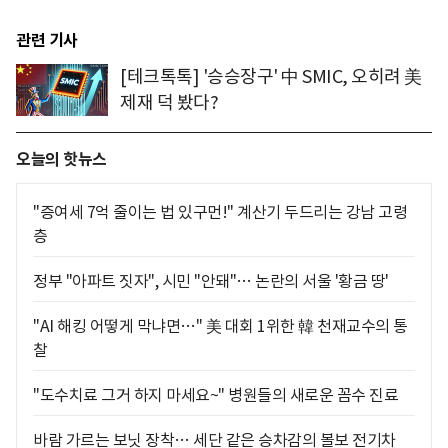
관련 기사
[테크톡톡] '승승장구' 中 SMIC, 오히려 美
제재 덕 봤다?
오늘의 핫뉴스
"증여세 7억 줄이는 법 있구먼!" 계산기 두드리는 강남 고령
층
정부 "아파트 짓자", 시민 "안돼"… 논란의 서울 '황금 땅'
"AI 해킹 어떻게 막냐면…" 美 대회 1위한 韓 천재교수의 통
찰
"도수치료 그거 하지 마세요~" 병원들의 새로운 꼼수 진료
바람 가르는 보닛 장착… 세단 같은 승차감의 볼보 전기차