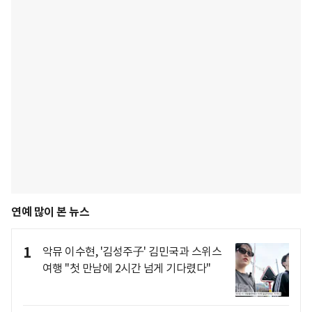
연예 많이 본 뉴스
1
악뮤 이수현, '김성주子' 김민국과 스위스
여행 "첫 만남에 2시간 넘게 기다렸다"