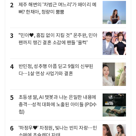
2
제주 해변의 '차범근 며느리'가 왜이리 예
뻐? 한채아, 청량미 뿜뿜
3
"민아♥, 흠집 없이 지킬 것" 온주완, 민아
팬까지 챙긴 결혼 소감에 팬들 '울컥'
4
반민정, 성추행 아픔 딛고 9월의 신부된
다…1살 연상 사업가와 결혼
5
초등생 딸, AI 챗봇과 나눈 은밀한 내용에
충격…성적 대화에 노출된 아이들 (PD수
첩)
6
'하정우♥' 차정원, 빛나는 반지 자랑…민
소매에 초슬렌더 자태