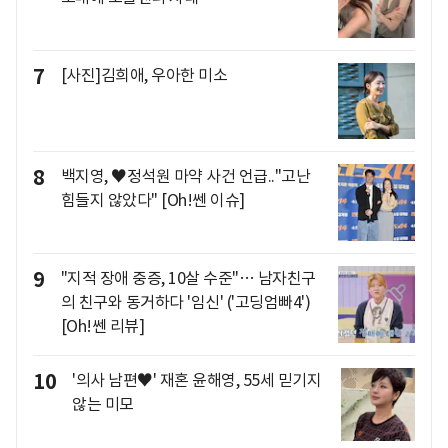
7
[사진]김희애, 우아한 미소
8
백지영, ♥정석원 마약 사건 언급.."고난
힘들지 않았다" [Oh!쎈 이슈]
9
"지적 장애 중증, 10살 수준"… 남자친구
의 친구와 동거하다 '임신' ('고딩엄빠4')
[Oh!쎈 리뷰]
10
'의사 남편♥' 재혼 윤해영, 55세 믿기지
않는 미모