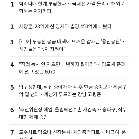
1
박리다매 한계 부딪혔나… 국내선 가격 올리고 해외로
향하는 저가커피
2
서장훈, 28억에 산 양재역 빌딩 450억에 내놨다
3
[르포] 부동산 공급 대책에 뜨거운 감자된 '용산공원'…
시민들은 "녹지 지켜야"
4
"직접 농사 안 지으면 내년까지 팔아라"… 양도세 중과
에 떨고 있는 6070
5
압구정현대, 직접 증여가 매각 후 현금 증여보다 세금 7
억 덜 낸다…계산기 두드리는 강남 고령층
6
'추진위원장 해임' 올림픽선수촌 재건축… 송파구, 직무
대행 체제 승인
7
도수치료 막으니 신장분사·체외충격파로… 비급여 '풍