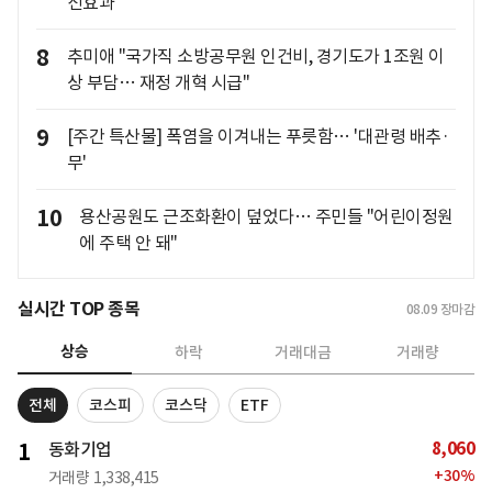
선효과'
8
추미애 "국가직 소방공무원 인건비, 경기도가 1조원 이
상 부담… 재정 개혁 시급"
9
[주간 특산물] 폭염을 이겨내는 푸릇함… '대관령 배추·
무'
10
용산공원도 근조화환이 덮었다… 주민들 "어린이정원
에 주택 안 돼"
실시간 TOP 종목
08.09
장마감
상승
하락
거래대금
거래량
전체
코스피
코스닥
ETF
8,060
1
동화기업
+
30
%
거래량
1,338,415