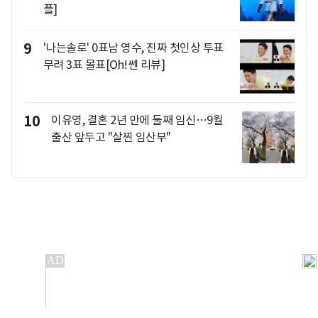
플]
9
'나는솔로' 0표남 영수, 진짜 첫인상 투표
무려 3표 몰표[Oh!쎈 리뷰]
10
이유영, 결혼 2년 만에 둘째 임신…9월
출산 앞두고 "살찐 임산부"
개인정보처리방침
앱설치(Android)