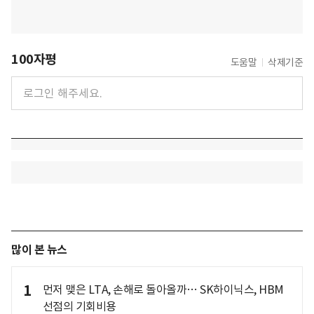
100자평
도움말
삭제기준
많이 본 뉴스
1
먼저 맺은 LTA, 손해로 돌아올까… SK하이닉스, HBM
선점의 기회비용