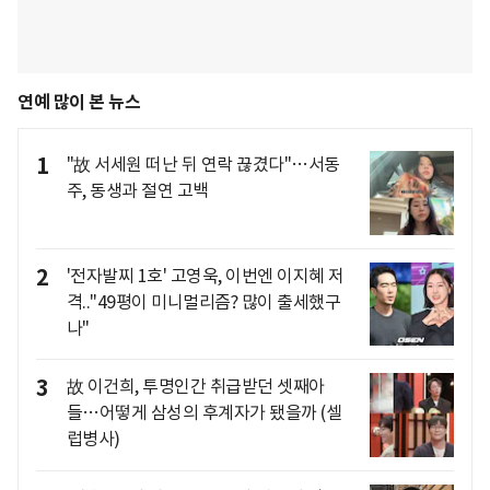
연예 많이 본 뉴스
1
"故 서세원 떠난 뒤 연락 끊겼다"…서동
주, 동생과 절연 고백
2
'전자발찌 1호' 고영욱, 이번엔 이지혜 저
격.."49평이 미니멀리즘? 많이 출세했구
나"
3
故 이건희, 투명인간 취급받던 셋째아
들…어떻게 삼성의 후계자가 됐을까 (셀
럽병사)