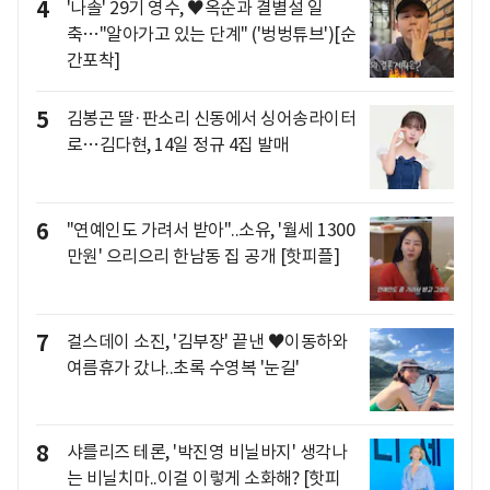
4
'나솔' 29기 영수, ♥옥순과 결별설 일
축…"알아가고 있는 단계" ('벙벙튜브')[순
간포착]
5
김봉곤 딸·판소리 신동에서 싱어송라이터
로…김다현, 14일 정규 4집 발매
6
"연예인도 가려서 받아"..소유, '월세 1300
만원' 으리으리 한남동 집 공개 [핫피플]
7
걸스데이 소진, '김부장' 끝낸 ♥이동하와
여름휴가 갔나..초록 수영복 '눈길'
8
샤를리즈 테론, '박진영 비닐바지' 생각나
는 비닐치마..이걸 이렇게 소화해? [핫피