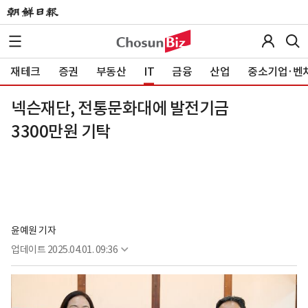
재테크
증권
부동산
IT
금융
산업
중소기업·벤
넥슨재단, 전통문화대에 발전기금
3300만원 기탁
윤예원 기자
업데이트
2025.04.01. 09:36