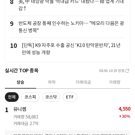
8
美, 中 태양광 막을 '역대급 카드' 내놨다… 韓 업계 기대
감↑
9
반도체 공장 통째 인수하는 노키아… "메모리 다음은 광
통신 병목"
10
[단독] K9 자주포 수출 공신 'K10 탄약운반차', 21년
만에 성능 개량
실시간 TOP 종목
08.06 10:29
장중
상승
하락
거래대금
거래량
전체
코스피
코스닥
ETF
4,550
1
유니켐
+
30
%
거래량
58,682
거래대금
2.7억