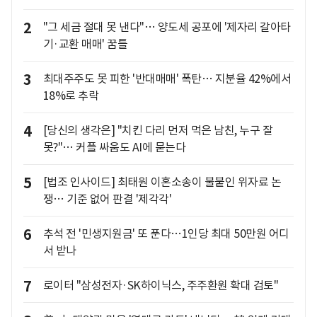
2
"그 세금 절대 못 낸다"… 양도세 공포에 '제자리 갈아타
기·교환 매매' 꿈틀
3
최대주주도 못 피한 '반대매매' 폭탄… 지분율 42%에서
18%로 추락
4
[당신의 생각은] "치킨 다리 먼저 먹은 남친, 누구 잘
못?"… 커플 싸움도 AI에 묻는다
5
[법조 인사이드] 최태원 이혼소송이 불붙인 위자료 논
쟁… 기준 없어 판결 '제각각'
6
추석 전 '민생지원금' 또 푼다…1인당 최대 50만원 어디
서 받나
7
로이터 "삼성전자·SK하이닉스, 주주환원 확대 검토"