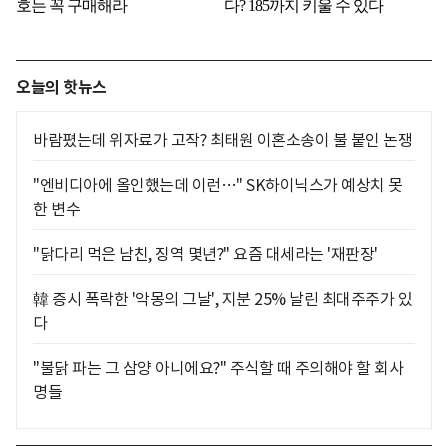
오늘의 핫뉴스
바람폈는데 위자료가 고작? 최태원 이혼소송이 불 붙인 논쟁
"엔비디아에 올인했는데 이런…" SK하이닉스가 예상치 못
한 변수
"닭다리 먹은 남친, 징역 몇년?" 요즘 대세라는 '재판장'
韓 증시 폭락한 '악몽의 그날', 지분 25% 날린 최대주주가 있
다
"불닭 파는 그 삼양 아니에요?" 주식할 때 주의해야 할 회사
명들