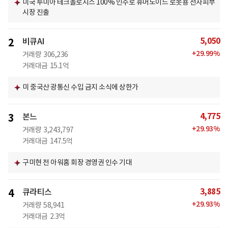
미국 루미아 테크놀로지스 100% 인수로 휴머노이드 로봇용 전자피부
시장 진출
5,050
2
비큐AI
+
29.99
%
거래량
306,236
거래대금
15.1억
미 중국산 광통신 수입 금지 소식에 상한가
4,775
3
본느
+
29.93
%
거래량
3,243,797
거래대금
147.5억
구미현 전 아워홈 회장 경영권 인수 기대
3,885
4
큐라티스
+
29.93
%
거래량
58,941
거래대금
2.3억