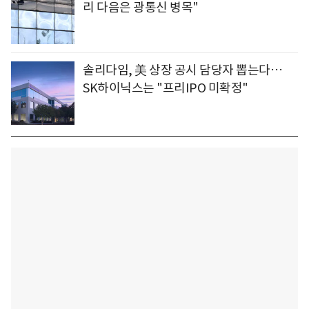
리 다음은 광통신 병목"
솔리다임, 美 상장 공시 담당자 뽑는다…
SK하이닉스는 "프리IPO 미확정"