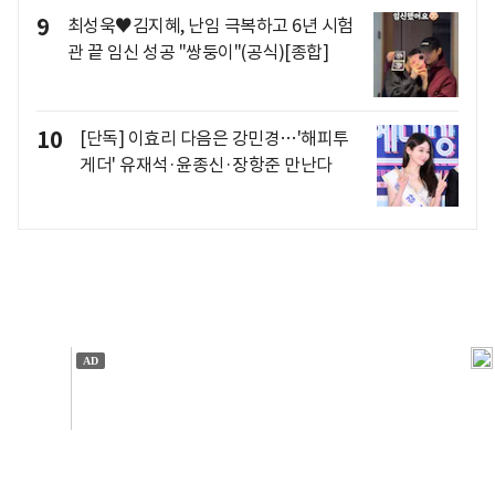
9
최성욱♥김지혜, 난임 극복하고 6년 시험
관 끝 임신 성공 "쌍둥이"(공식)[종합]
10
[단독] 이효리 다음은 강민경…'해피투
게더' 유재석·윤종신·장항준 만난다
개인정보처리방침
앱설치(Android)
본 사이트의 주가 시세정보는 정보 제공 목적이며, 오류가