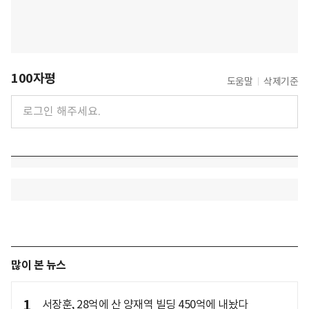
100자평
도움말
삭제기준
많이 본 뉴스
1
서장훈, 28억에 산 양재역 빌딩 450억에 내놨다