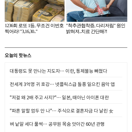
오늘의 핫뉴스
대통령도 못 만나는 지도자… 이란, 통제불능 빠졌다
전세계 3억명 귀 호강… 넷플릭스급 돌풍 일으킨 음악 앱
"저걸 왜 2배 주고 사지?"… 일본, 때아닌 아이폰 대란
"파혼 말할 엄두 안 나"… 주식으로 결혼자금 다 날린 女
벼 낱알 세다 풀썩… 공무원 목숨 앗아간 60년 관행