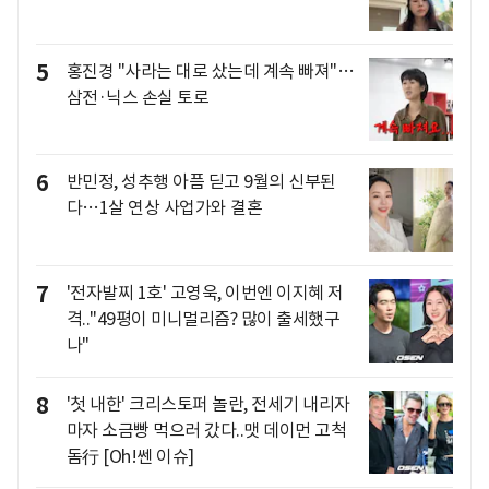
5
홍진경 "사라는 대로 샀는데 계속 빠져"…
삼전·닉스 손실 토로
6
반민정, 성추행 아픔 딛고 9월의 신부된
다…1살 연상 사업가와 결혼
7
'전자발찌 1호' 고영욱, 이번엔 이지혜 저
격.."49평이 미니멀리즘? 많이 출세했구
나"
8
'첫 내한' 크리스토퍼 놀란, 전세기 내리자
마자 소금빵 먹으러 갔다..맷 데이먼 고척
돔行 [Oh!쎈 이슈]