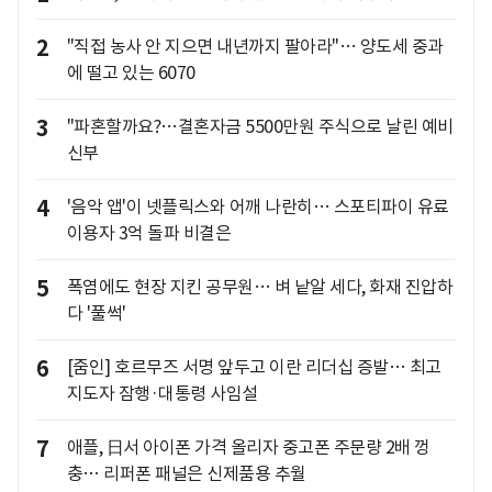
2
"직접 농사 안 지으면 내년까지 팔아라"… 양도세 중과
에 떨고 있는 6070
3
"파혼할까요?…결혼자금 5500만원 주식으로 날린 예비
신부
4
'음악 앱'이 넷플릭스와 어깨 나란히… 스포티파이 유료
이용자 3억 돌파 비결은
5
폭염에도 현장 지킨 공무원… 벼 낱알 세다, 화재 진압하
다 '풀썩'
6
[줌인] 호르무즈 서명 앞두고 이란 리더십 증발… 최고
지도자 잠행·대통령 사임설
7
애플, 日서 아이폰 가격 올리자 중고폰 주문량 2배 껑
충… 리퍼폰 패널은 신제품용 추월