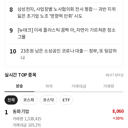
8
삼성전자, 사업장별 노사협의회 전사 통합… 과반 지위
잃은 초기업 노조 '영향력 만회' 시도
9
[뉴테크] 미세 플라스틱 꼼짝 마, 자연이 가르쳐준 청소
그물
10
23조원 남은 소상공인 코로나 대출… 정부, 또 탕감하
나
실시간 TOP 종목
08.07
장마감
상승
하락
거래대금
거래량
전체
코스피
코스닥
ETF
8,060
1
동화기업
+
30
%
거래량
1,338,415
거래대금
105.2억