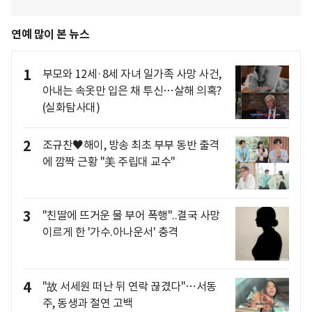
연예 많이 본 뉴스
1
부모와 12세·8세 자녀 일가족 사망 사건,
아내는 속옷만 입은 채 투신…살해 의혹?
(실화탐사대)
2
조규찬♥해이, 방송 최초 부부 동반 출격
에 깜짝 근황 "美 주립대 교수"
3
"친딸에 뜨거운 물 부어 폭행"..결국 사망
이르게 한 '가수.아나운서' 충격
4
"故 서세원 떠난 뒤 연락 끊겼다"…서동
주, 동생과 절연 고백