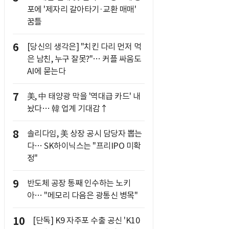
포에 '제자리 갈아타기·교환 매매'
꿈틀
6
[당신의 생각은] "치킨 다리 먼저 먹
은 남친, 누구 잘못?"… 커플 싸움도
AI에 묻는다
7
美, 中 태양광 막을 '역대급 카드' 내
놨다… 韓 업계 기대감↑
8
솔리다임, 美 상장 공시 담당자 뽑는
다… SK하이닉스는 "프리IPO 미확
정"
9
반도체 공장 통째 인수하는 노키
아… "메모리 다음은 광통신 병목"
10
[단독] K9 자주포 수출 공신 'K10