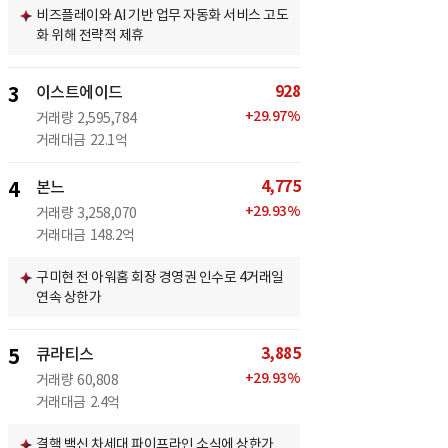
비즈플레이와 AI 기반 업무 자동화 서비스 고도
화 위해 전략적 제휴
928
3
이스트에이드
+
29.97
%
거래량
2,595,784
거래대금
22.1억
4,775
4
본느
+
29.93
%
거래량
3,258,070
거래대금
148.2억
구미현 전 아워홈 회장 경영권 인수로 4거래일
연속 상한가
3,885
5
큐라티스
+
29.93
%
거래량
60,808
거래대금
2.4억
결핵 백신 차세대 파이프라인 소식에 상한가