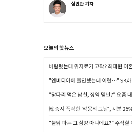
심민관 기자
오늘의 핫뉴스
바람폈는데 위자료가 고작? 최태원 이혼
"엔비디아에 올인했는데 이런…" SK
"닭다리 먹은 남친, 징역 몇년?" 요즘 
韓 증시 폭락한 '악몽의 그날', 지분 2
"불닭 파는 그 삼양 아니에요?" 주식할