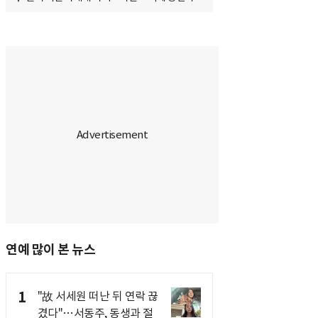
연예 많이 본 뉴스
1
"故 서세원 떠난 뒤 연락 끊
겼다"…서동주, 동생과 절