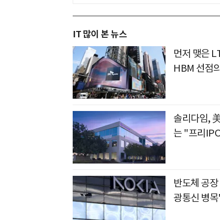
IT 많이 본 뉴스
먼저 맺은 L
HBM 선점
솔리다임, 
는 "프리IP
반도체 공장
광통신 병목