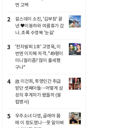
연 고백
2
걸스데이 소진, '김부장' 끝
낸 ♥이동하와 여름휴가 갔
나..초록 수영복 '눈길'
3
'전자발찌 1호' 고영욱, 이
번엔 이지혜 저격.."49평이
미니멀리즘? 많이 출세했
구나"
4
故 이건희, 투명인간 취급
받던 셋째아들…어떻게 삼
성의 후계자가 됐을까 (셀
럽병사)
5
우주소녀 다영, 글래머 몸
매 이 정도였나…못 알아봐