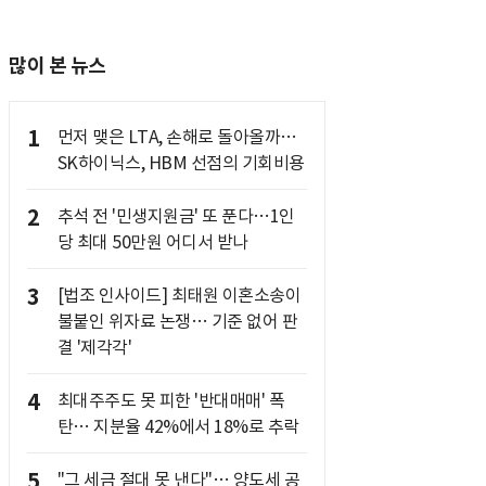
많이 본 뉴스
1
먼저 맺은 LTA, 손해로 돌아올까…
SK하이닉스, HBM 선점의 기회비용
2
추석 전 '민생지원금' 또 푼다…1인
당 최대 50만원 어디서 받나
3
[법조 인사이드] 최태원 이혼소송이
불붙인 위자료 논쟁… 기준 없어 판
결 '제각각'
4
최대주주도 못 피한 '반대매매' 폭
탄… 지분율 42%에서 18%로 추락
5
"그 세금 절대 못 낸다"… 양도세 공