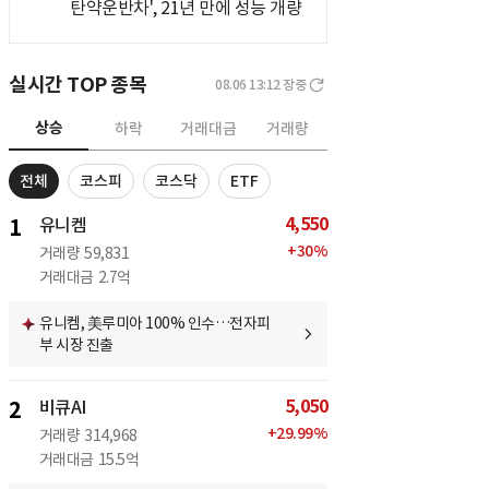
탄약운반차', 21년 만에 성능 개량
실시간 TOP 종목
08.06 13:12
장중
상승
하락
거래대금
거래량
전체
코스피
코스닥
ETF
4,550
1
유니켐
+
30
%
거래량
59,831
거래대금
2.7억
유니켐, 美루미아 100% 인수…전자피
부 시장 진출
5,050
2
비큐AI
+
29.99
%
거래량
314,968
거래대금
15.5억