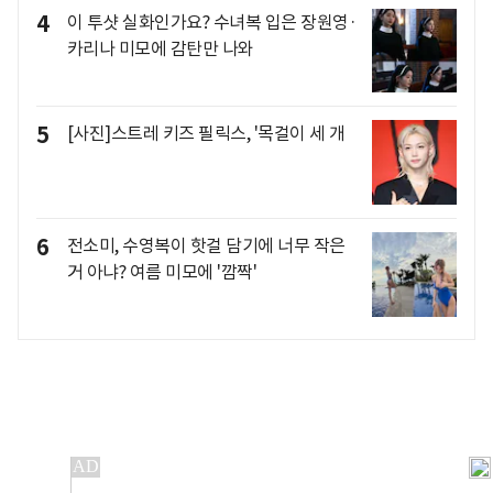
4
이 투샷 실화인가요? 수녀복 입은 장원영·
카리나 미모에 감탄만 나와
5
[사진]스트레 키즈 필릭스, '목걸이 세 개
6
전소미, 수영복이 핫걸 담기에 너무 작은
거 아냐? 여름 미모에 '깜짝'