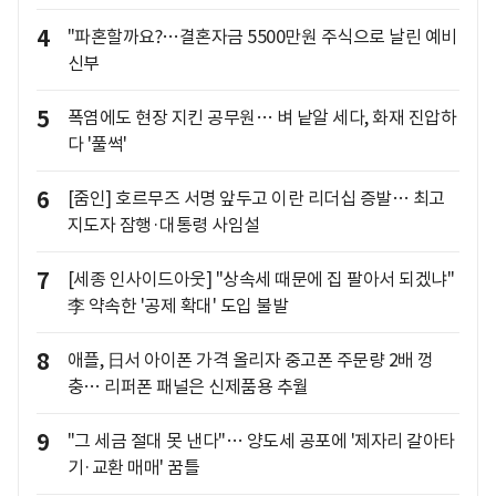
4
"파혼할까요?…결혼자금 5500만원 주식으로 날린 예비
신부
5
폭염에도 현장 지킨 공무원… 벼 낱알 세다, 화재 진압하
다 '풀썩'
6
[줌인] 호르무즈 서명 앞두고 이란 리더십 증발… 최고
지도자 잠행·대통령 사임설
7
[세종 인사이드아웃] "상속세 때문에 집 팔아서 되겠냐"
李 약속한 '공제 확대' 도입 불발
8
애플, 日서 아이폰 가격 올리자 중고폰 주문량 2배 껑
충… 리퍼폰 패널은 신제품용 추월
9
"그 세금 절대 못 낸다"… 양도세 공포에 '제자리 갈아타
기·교환 매매' 꿈틀