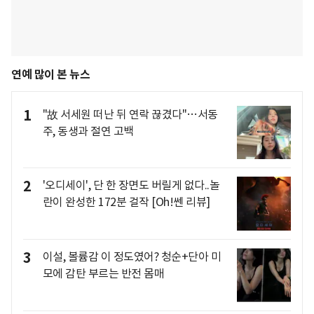
연예 많이 본 뉴스
1
"故 서세원 떠난 뒤 연락 끊겼다"…서동
주, 동생과 절연 고백
2
'오디세이', 단 한 장면도 버릴게 없다..놀
란이 완성한 172분 걸작 [Oh!쎈 리뷰]
3
이설, 볼륨감 이 정도였어? 청순+단아 미
모에 감탄 부르는 반전 몸매