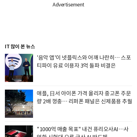
IT 많이 본 뉴스
'음악 앱'이 넷플릭스와 어깨 나란히… 스포
티파이 유료 이용자 3억 돌파 비결은
애플, 日서 아이폰 가격 올리자 중고폰 주문
량 2배 껑충… 리퍼폰 패널은 신제품용 추월
"1000억 매출 목표" 내건 퓨리오사AI…사