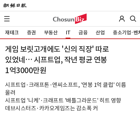
재테크
증권
부동산
IT
금융
산업
중소기업·벤
게임 보릿고개에도 '신의 직장' 따로
있었네… 시프트업, 작년 평균 연봉
1억3000만원
시프트업·크래프톤·엔씨소프트, '연봉 1억 클럽' 이름
올려
시프트업 '니케'·크래프트 '배틀그라운드' 히트 영향
데브시스터즈·카카오게임즈는 감소폭 커