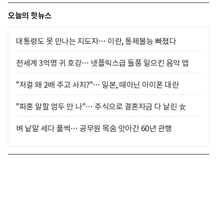
오늘의 핫뉴스
대통령도 못 만나는 지도자… 이란, 통제불능 빠졌다
전세계 3억명 귀 호강… 넷플릭스급 돌풍 일으킨 음악 앱
"저걸 왜 2배 주고 사지?"… 일본, 때아닌 아이폰 대란
"파혼 말할 엄두 안 나"… 주식으로 결혼자금 다 날린 女
벼 낱알 세다 풀썩… 공무원 목숨 앗아간 60년 관행