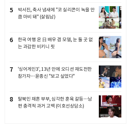
5
박서진, 축사 냄새에 "코 실리콘이 녹을 만
큼 마비 돼" (살림남)
6
한국 여행 온 日 배우 겸 모델, 눈 둘 곳 없
는 과감한 비키니 핏
7
'싱어게인3', 13년 만에 오디션 재도전한
참가자…윤종신 "보고 싶었다"
8
탈북민 재혼 부부, 심각한 훈육 갈등…남
편 충격적 과거 고백 (이호선상담소)