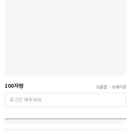
100자평
도움말
삭제기준