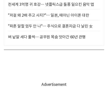
전세계 3억명 귀 호강… 넷플릭스급 돌풍 일으킨 음악 앱
"저걸 왜 2배 주고 사지?"… 일본, 때아닌 아이폰 대란
"파혼 말할 엄두 안 나"… 주식으로 결혼자금 다 날린 女
벼 낱알 세다 풀썩… 공무원 목숨 앗아간 60년 관행