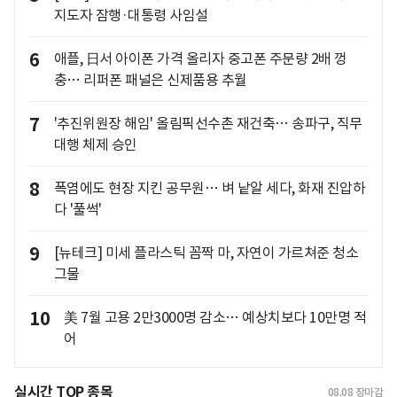
지도자 잠행·대통령 사임설
6
애플, 日서 아이폰 가격 올리자 중고폰 주문량 2배 껑
충… 리퍼폰 패널은 신제품용 추월
7
'추진위원장 해임' 올림픽선수촌 재건축… 송파구, 직무
대행 체제 승인
8
폭염에도 현장 지킨 공무원… 벼 낱알 세다, 화재 진압하
다 '풀썩'
9
[뉴테크] 미세 플라스틱 꼼짝 마, 자연이 가르쳐준 청소
그물
10
美 7월 고용 2만3000명 감소… 예상치보다 10만명 적
어
실시간 TOP 종목
08.08
장마감