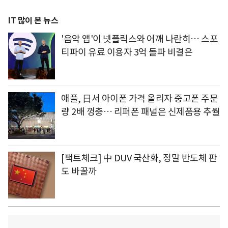
IT 많이 본 뉴스
'음악 앱'이 넷플릭스와 어깨 나란히… 스포
티파이 유료 이용자 3억 돌파 비결은
애플, 日서 아이폰 가격 올리자 중고폰 주문
량 2배 껑충… 리퍼폰 패널은 신제품용 추월
[팩트체크] 中 DUV 국산화, 정말 반도체 판
도 바꿀까