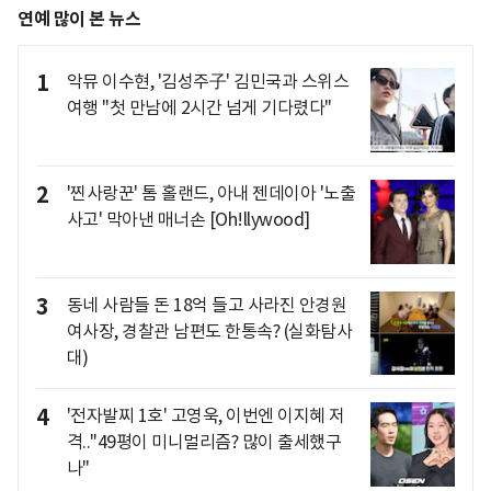
연예 많이 본 뉴스
1
악뮤 이수현, '김성주子' 김민국과 스위스
여행 "첫 만남에 2시간 넘게 기다렸다"
2
'찐사랑꾼' 톰 홀랜드, 아내 젠데이아 '노출
사고' 막아낸 매너손 [Oh!llywood]
3
동네 사람들 돈 18억 들고 사라진 안경원
여사장, 경찰관 남편도 한통속? (실화탐사
대)
4
'전자발찌 1호' 고영욱, 이번엔 이지혜 저
격.."49평이 미니멀리즘? 많이 출세했구
나"