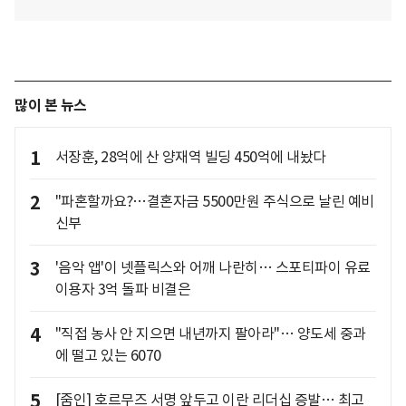
많이 본 뉴스
1
서장훈, 28억에 산 양재역 빌딩 450억에 내놨다
2
"파혼할까요?…결혼자금 5500만원 주식으로 날린 예비
신부
3
'음악 앱'이 넷플릭스와 어깨 나란히… 스포티파이 유료
이용자 3억 돌파 비결은
4
"직접 농사 안 지으면 내년까지 팔아라"… 양도세 중과
에 떨고 있는 6070
5
[줌인] 호르무즈 서명 앞두고 이란 리더십 증발… 최고