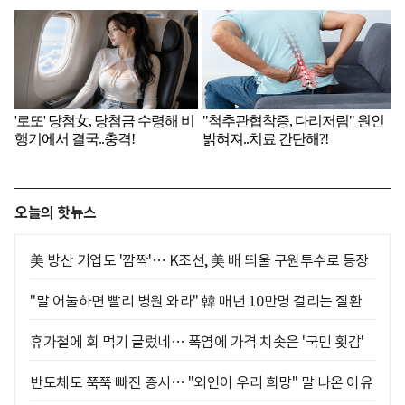
오늘의 핫뉴스
美 방산 기업도 '깜짝'… K조선, 美 배 띄울 구원투수로 등장
"말 어눌하면 빨리 병원 와라" 韓 매년 10만명 걸리는 질환
휴가철에 회 먹기 글렀네… 폭염에 가격 치솟은 '국민 횟감'
반도체도 쭉쭉 빠진 증시… "외인이 우리 희망" 말 나온 이유