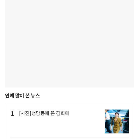
연예 많이 본 뉴스
1
[사진]청담동에 뜬 김희애