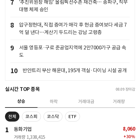
7
'추진위원장 해임' 올림픽선수촌 재건축… 송파구, 직무
대행 체제 승인
8
압구정현대, 직접 증여가 매각 후 현금 증여보다 세금 7
억 덜 낸다…계산기 두드리는 강남 고령층
9
서울 영등포·구로 준공업지역에 2만7000가구 공급 속
도
10
반얀트리 부산 해운대, 195개 객실·다이닝 시설 공개
실시간 TOP 종목
08.09
장마감
상승
하락
거래대금
거래량
전체
코스피
코스닥
ETF
8,060
1
동화기업
+
30
%
거래량
1,338,415