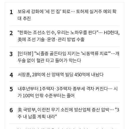
1
보유세 강화에 '세 낀 집' 퇴로… 토허제 실거주 예외 확
대 추진
2
"한화는 조선소 인수, 우리는 노하우를 판다"… HD현대,
美에 조선 기술·운영·관리 방법 수출
3
[인터뷰] "뇌졸중 골든타임 지키는 '뇌동맥류 치료'"…개
두술 없이 혈관 타고 들어가 막는다
4
서장훈, 28억에 산 양재역 빌딩 450억에 내놨다
5
내후년부터 1주택자·3주택자 종부세 격차 커진다… 시
가 100억 안팎 수준부터는 줄어
6
美 국방부, 이란전 무기 소진에 방산업체 증산 압박… "3
주 내 납품 계획 내라"