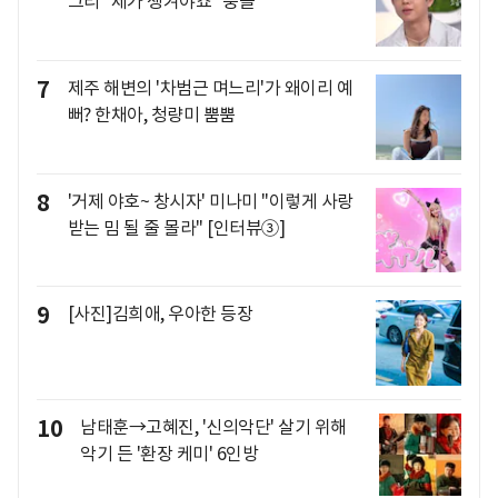
그리 "제가 챙겨야죠" 뭉클
7
제주 해변의 '차범근 며느리'가 왜이리 예
뻐? 한채아, 청량미 뿜뿜
8
'거제 야호~ 창시자' 미나미 "이렇게 사랑
받는 밈 될 줄 몰라" [인터뷰③]
9
[사진]김희애, 우아한 등장
10
남태훈→고혜진, '신의악단' 살기 위해
악기 든 '환장 케미' 6인방