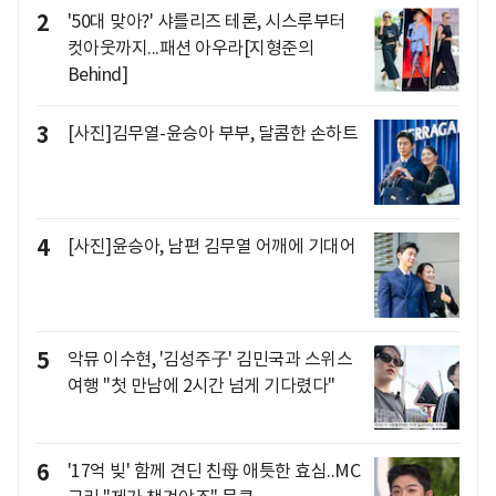
2
'50대 맞아?' 샤를리즈 테론, 시스루부터
컷아웃까지...패션 아우라[지형준의
Behind]
3
[사진]김무열-윤승아 부부, 달콤한 손하트
4
[사진]윤승아, 남편 김무열 어깨에 기대어
5
악뮤 이수현, '김성주子' 김민국과 스위스
여행 "첫 만남에 2시간 넘게 기다렸다"
6
'17억 빚' 함께 견딘 친母 애틋한 효심..MC