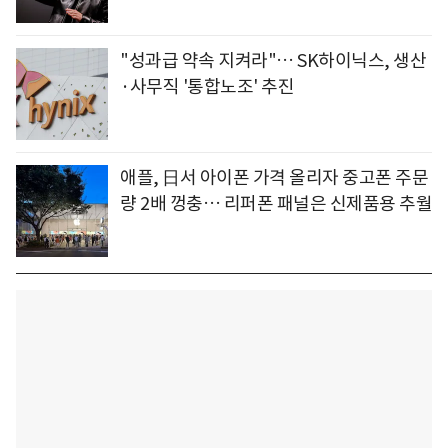
"성과급 약속 지켜라"… SK하이닉스, 생산
·사무직 '통합노조' 추진
애플, 日서 아이폰 가격 올리자 중고폰 주문
량 2배 껑충… 리퍼폰 패널은 신제품용 추월