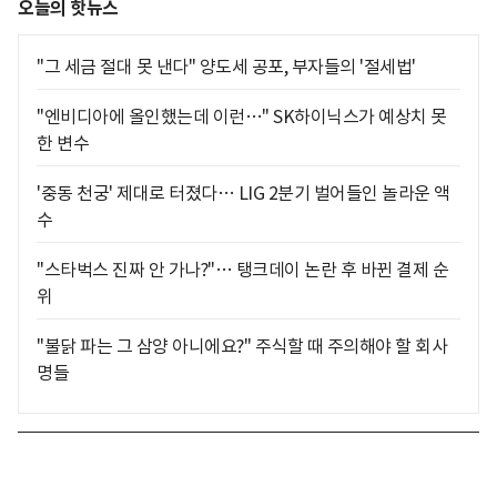
오늘의 핫뉴스
"그 세금 절대 못 낸다" 양도세 공포, 부자들의 '절세법'
"엔비디아에 올인했는데 이런…" SK하이닉스가 예상치 못
한 변수
'중동 천궁' 제대로 터졌다… LIG 2분기 벌어들인 놀라운 액
수
"스타벅스 진짜 안 가나?"… 탱크데이 논란 후 바뀐 결제 순
위
"불닭 파는 그 삼양 아니에요?" 주식할 때 주의해야 할 회사
명들