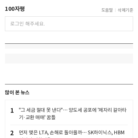
100자평
도움말
삭제기준
많이 본 뉴스
1
"그 세금 절대 못 낸다"… 양도세 공포에 '제자리 갈아타
기·교환 매매' 꿈틀
2
먼저 맺은 LTA, 손해로 돌아올까… SK하이닉스, HBM