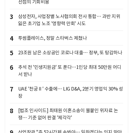
선점의 기회비용
3
삼성전자, 사업장별 노사협의회 전사 통합… 과반 지위
잃은 초기업 노조 '영향력 만회' 시도
4
투썸플레이스, 정말 스타벅스 제쳤나
5
23조원 남은 소상공인 코로나 대출… 정부, 또 탕감하나
6
추석 전 '민생지원금' 또 푼다…1인당 최대 50만원 어디
서 받나
7
UAE '천궁Ⅱ' 수출에… LIG D&A, 2분기 영업익 30% 성
장
8
[법조 인사이드] 최태원 이혼소송이 불붙인 위자료 논
쟁… 기준 없어 판결 '제각각'
9
산업장관 "주 52시간제 손봐야… 일하겠다는 의지 막아