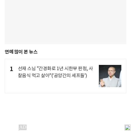
연예 많이 본 뉴스
1
선재 스님 "간경화로 1년 시한부 판정, 사
찰음식 먹고 살아"('공양간의 셰프들')