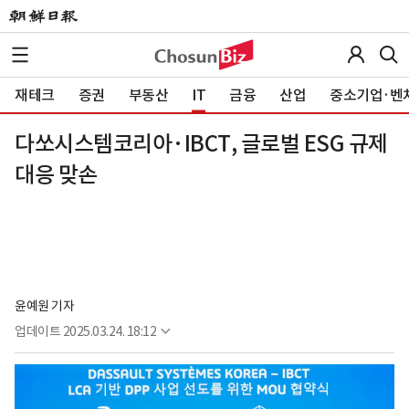
재테크
증권
부동산
IT
금융
산업
중소기업·벤
다쏘시스템코리아·IBCT, 글로벌 ESG 규제
대응 맞손
윤예원 기자
업데이트
2025.03.24. 18:12