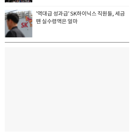
'역대급 성과급' SK하이닉스 직원들, 세금
뗀 실수령액은 얼마