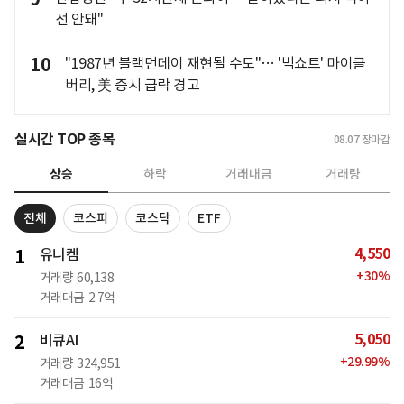
선 안돼"
10
"1987년 블랙먼데이 재현될 수도"… '빅쇼트' 마이클
버리, 美 증시 급락 경고
실시간 TOP 종목
08.07
장마감
상승
하락
거래대금
거래량
전체
코스피
코스닥
ETF
4,550
1
유니켐
+
30
%
거래량
60,138
거래대금
2.7억
5,050
2
비큐AI
+
29.99
%
거래량
324,951
거래대금
16억