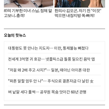
오늘의 핫뉴스
대통령도 못 만나는 지도자… 이란, 통제불능 빠졌다
전세계 3억명 귀 호강… 넷플릭스급 돌풍 일으킨 음악 앱
"저걸 왜 2배 주고 사지?"… 일본, 때아닌 아이폰 대란
"파혼 말할 엄두 안 나"… 주식으로 결혼자금 다 날린 女
벼 낱알 세다 풀썩… 공무원 목숨 앗아간 60년 관행