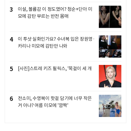
3
이설, 볼륨감 이 정도였어? 청순+단아 미
모에 감탄 부르는 반전 몸매
4
이 투샷 실화인가요? 수녀복 입은 장원영·
카리나 미모에 감탄만 나와
5
[사진]스트레 키즈 필릭스, '목걸이 세 개
6
전소미, 수영복이 핫걸 담기에 너무 작은
거 아냐? 여름 미모에 '깜짝'