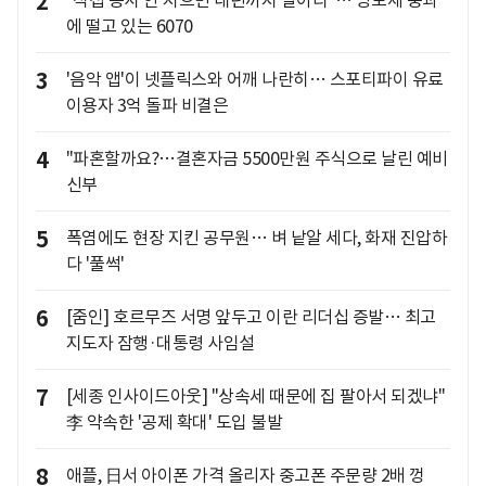
2
에 떨고 있는 6070
3
'음악 앱'이 넷플릭스와 어깨 나란히… 스포티파이 유료
이용자 3억 돌파 비결은
4
"파혼할까요?…결혼자금 5500만원 주식으로 날린 예비
신부
5
폭염에도 현장 지킨 공무원… 벼 낱알 세다, 화재 진압하
다 '풀썩'
6
[줌인] 호르무즈 서명 앞두고 이란 리더십 증발… 최고
지도자 잠행·대통령 사임설
7
[세종 인사이드아웃] "상속세 때문에 집 팔아서 되겠냐"
李 약속한 '공제 확대' 도입 불발
8
애플, 日서 아이폰 가격 올리자 중고폰 주문량 2배 껑