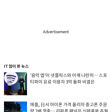
IT 많이 본 뉴스
'음악 앱'이 넷플릭스와 어깨 나란히… 스포
티파이 유료 이용자 3억 돌파 비결은
애플, 日서 아이폰 가격 올리자 중고폰 주문
량 2배 껑충… 리퍼폰 패널은 신제품용 추월