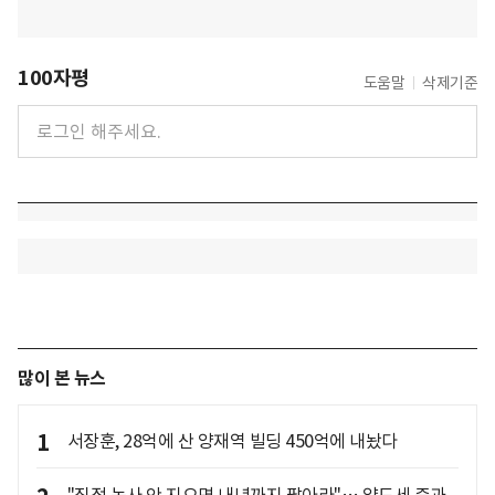
100자평
도움말
삭제기준
많이 본 뉴스
1
서장훈, 28억에 산 양재역 빌딩 450억에 내놨다
"직접 농사 안 지으면 내년까지 팔아라"… 양도세 중과