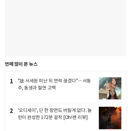
연예 많이 본 뉴스
1
"故 서세원 떠난 뒤 연락 끊겼다"…서동
주, 동생과 절연 고백
2
'오디세이', 단 한 장면도 버릴게 없다..놀
란이 완성한 172분 걸작 [Oh!쎈 리뷰]