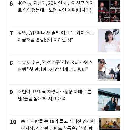
6
40억 女 자산가, 20살 연하 남자친구 양자
로 입양했는데…보험 살인 계획(내사패)
7
정연, JYP 떠나 새 출발 예고 "트와이스는
지금처럼 변함없이 지켜갈 것"
8
악뮤 이수현, '김성주子' 김민국과 스위스
여행 "첫 만남에 2시간 넘게 기다렸다"
9
조현아, 요요 싹 지웠네…정장 자태로 뽐
낸 '슬림 몸매'와 시크 매력
10
동네 사람들 돈 18억 들고 사라진 안경원
여사장, 경찰관 남편도 한통속? (실화탐