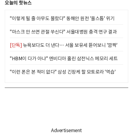
오늘의 핫뉴스
"이렇게 될 줄 아무도 몰랐다" 동해안 원전 '올스톱' 위기
"마스크 안 쓰면 관절 쑤신다" 서울대병원 충격 연구 결과
[단독]
뉴욕보다도 더 낸다… 서울 보유세 뜯어보니 '깜짝'
"HBM이 다가 아냐" 엔비디아 홀린 삼전닉스 메모리 세트
"이런 폰은 본 적이 없다" 삼성 긴장케 할 모토로라 '역습'