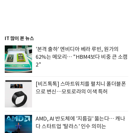
IT 많이 본 뉴스
'본격 출하' 엔비디아 베라 루빈, 원가의
62%는 메모리… "HBM4보다 비중 큰 소캠
2"
[비즈톡톡] 스마트워치를 펼치니 폴더블폰
으로 변신…모토로라의 이색 특허
AMD, AI 반도체에 '지름길' 뚫는다… 캐나
다 스타트업 '탈라스' 인수 의미는