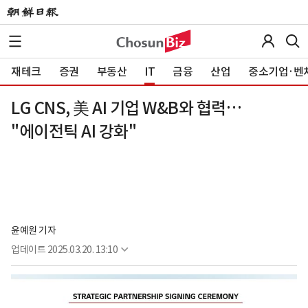
재테크
증권
부동산
IT
금융
산업
중소기업·벤
LG CNS, 美 AI 기업 W&B와 협력…
"에이전틱 AI 강화"
윤예원 기자
업데이트
2025.03.20. 13:10