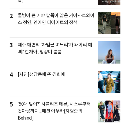
2
물병이 큰 거야 팔뚝이 얇은 거야…트와이
스 정연, 연예인 다이어트의 정석
3
제주 해변의 '차범근 며느리'가 왜이리 예
뻐? 한채아, 청량미 뿜뿜
4
[사진]청담동에 뜬 김희애
5
'50대 맞아?' 샤를리즈 테론, 시스루부터
컷아웃까지...패션 아우라[지형준의
Behind]