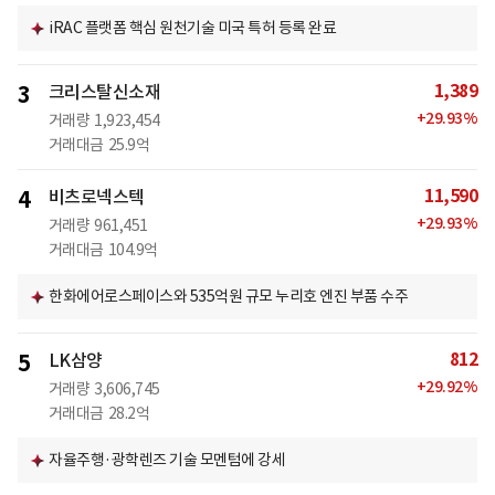
iRAC 플랫폼 핵심 원천기술 미국 특허 등록 완료
1,389
3
크리스탈신소재
+
29.93
%
거래량
1,923,454
거래대금
25.9억
11,590
4
비츠로넥스텍
+
29.93
%
거래량
961,451
거래대금
104.9억
한화에어로스페이스와 535억원 규모 누리호 엔진 부품 수주
812
5
LK삼양
+
29.92
%
거래량
3,606,745
거래대금
28.2억
자율주행·광학렌즈 기술 모멘텀에 강세