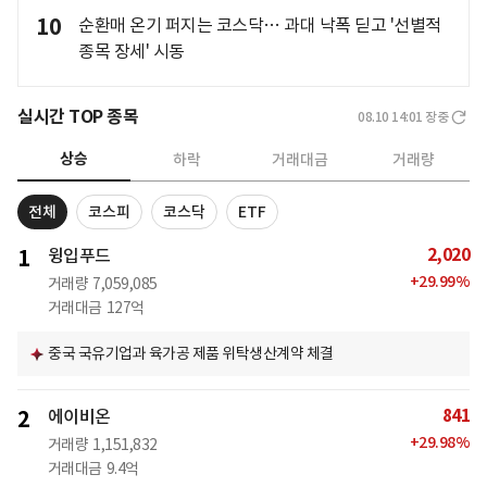
10
순환매 온기 퍼지는 코스닥… 과대 낙폭 딛고 '선별적
종목 장세' 시동
실시간 TOP 종목
08.10 14:01
장중
상승
하락
거래대금
거래량
전체
코스피
코스닥
ETF
2,020
1
윙입푸드
+
29.99
%
거래량
7,059,085
거래대금
127억
중국 국유기업과 육가공 제품 위탁생산계약 체결
841
2
에이비온
+
29.98
%
거래량
1,151,832
거래대금
9.4억