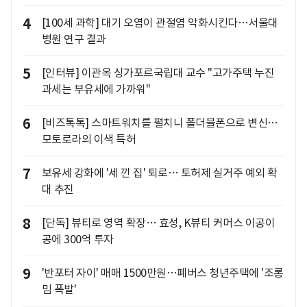
4
[100세 과학] 대기 오염이 관절염 악화시킨다…서울대
병원 연구 결과
5
[인터뷰] 이관옥 싱가포르국립대 교수 "고가주택 누진
과세는 부유세에 가까워"
6
[비즈톡톡] 스마트워치를 펼치니 폴더블폰으로 변신…
모토로라의 이색 특허
7
보유세 강화에 '세 낀 집' 퇴로… 토허제 실거주 예외 확
대 추진
8
[단독] 뷰티로 영역 확장… 효성, K뷰티 커머스 이공이
공에 300억 투자
9
'반포터 자이' 매매 1500만원…폐버스 청년주택에 '조롱
밈 폭발'