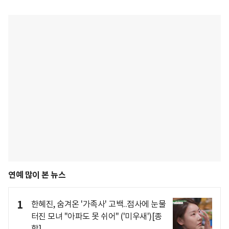
연예 많이 본 뉴스
1
한혜진, 숨겨온 '가족사' 고백..점사에 눈물
터진 모녀 "아파도 못 쉬어" ('미우새')[종
합]