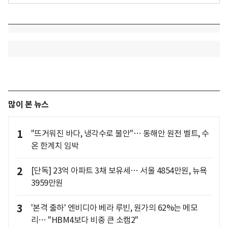
많이 본 뉴스
1
"뜨거워진 바다, 냉각수로 불안"… 동해안 원전 벨트, 수
온 한계치 임박
2
[단독] 23억 아파트 3채 보유세… 서울 4854만원, 뉴욕
3959만원
3
'본격 출하' 엔비디아 베라 루빈, 원가의 62%는 메모
리… "HBM4보다 비중 큰 소캠2"