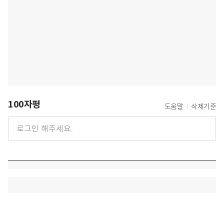
100자평
도움말
삭제기준