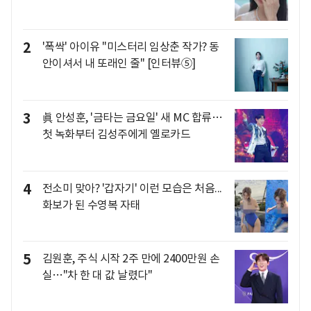
2
'폭싹' 아이유 "미스터리 임상춘 작가? 동
안이셔서 내 또래인 줄" [인터뷰⑤]
3
眞 안성훈, '금타는 금요일' 새 MC 합류…
첫 녹화부터 김성주에게 옐로카드
4
전소미 맞아? '갑자기' 이런 모습은 처음...
화보가 된 수영복 자태
5
김원훈, 주식 시작 2주 만에 2400만원 손
실…"차 한 대 값 날렸다"