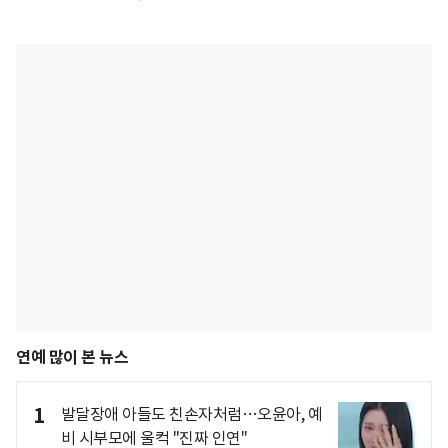
연예 많이 본 뉴스
1
발달장애 아들도 친손자처럼…오윤아, 예
비 시부모에 울컥 "진짜 인연"