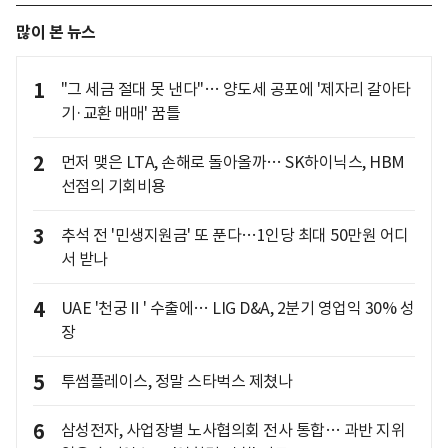
많이 본 뉴스
1
"그 세금 절대 못 낸다"… 양도세 공포에 '제자리 갈아타
기·교환 매매' 꿈틀
2
먼저 맺은 LTA, 손해로 돌아올까… SK하이닉스, HBM
선점의 기회비용
3
추석 전 '민생지원금' 또 푼다…1인당 최대 50만원 어디
서 받나
4
UAE '천궁Ⅱ' 수출에… LIG D&A, 2분기 영업익 30% 성
장
5
투썸플레이스, 정말 스타벅스 제쳤나
6
삼성전자, 사업장별 노사협의회 전사 통합… 과반 지위