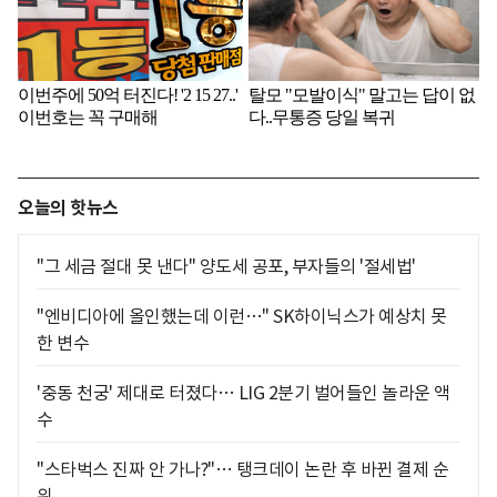
오늘의 핫뉴스
"그 세금 절대 못 낸다" 양도세 공포, 부자들의 '절세법'
"엔비디아에 올인했는데 이런…" SK하이닉스가 예상치 못
한 변수
'중동 천궁' 제대로 터졌다… LIG 2분기 벌어들인 놀라운 액
수
"스타벅스 진짜 안 가나?"… 탱크데이 논란 후 바뀐 결제 순
위