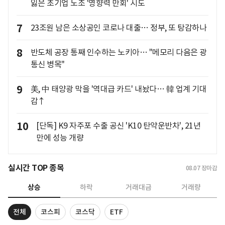
잃은 초기업 노조 '영향력 만회' 시도
7
23조원 남은 소상공인 코로나 대출… 정부, 또 탕감하나
8
반도체 공장 통째 인수하는 노키아… "메모리 다음은 광
통신 병목"
9
美, 中 태양광 막을 '역대급 카드' 내놨다… 韓 업계 기대
감↑
10
[단독] K9 자주포 수출 공신 'K10 탄약운반차', 21년
만에 성능 개량
실시간 TOP 종목
08.07
장마감
상승
하락
거래대금
거래량
전체
코스피
코스닥
ETF