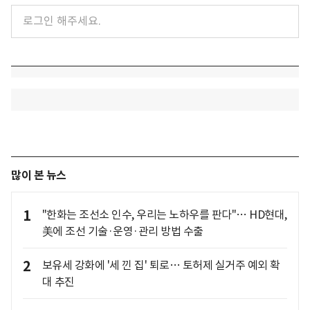
많이 본 뉴스
1
"한화는 조선소 인수, 우리는 노하우를 판다"… HD현대,
美에 조선 기술·운영·관리 방법 수출
2
보유세 강화에 '세 낀 집' 퇴로… 토허제 실거주 예외 확
대 추진