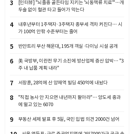
3
[인터뷰] "뇌졸중 골든타임 지키는 '뇌동맥류 치료'"…개
두술 없이 혈관 타고 들어가 막는다
4
내후년부터 1주택자·3주택자 종부세 격차 커진다… 시
가 100억 안팎 수준부터는 줄어
5
반얀트리 부산 해운대, 195개 객실·다이닝 시설 공개
6
美 국방부, 이란전 무기 소진에 방산업체 증산 압박… "3
주 내 납품 계획 내라"
7
서장훈, 28억에 산 양재역 빌딩 450억에 내놨다
8
"직접 농사 안 지으면 내년까지 팔아라"… 양도세 중과
에 떨고 있는 6070
9
부동산 세제 발표 후 5일, 국민 입법 의견 2000건 넘어
서울 영등포·구로 준공업지역에 2만7000가구 공급 속