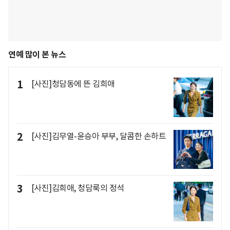
연예 많이 본 뉴스
1
[사진]청담동에 뜬 김희애
2
[사진]김무열-윤승아 부부, 달콤한 손하트
3
[사진]김희애, 청담룩의 정석