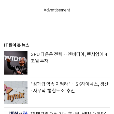
IT 많이 본 뉴스
GPU 다음은 전력… 엔비디아, 랜시엄에 4
조원 투자
"성과급 약속 지켜라"… SK하이닉스, 생산
·사무직 '통합노조' 추진
韓 메모리 패권 겨눈 美·日 'HBM 대항마'