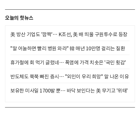
오늘의 핫뉴스
美 방산 기업도 '깜짝'… K조선, 美 배 띄울 구원투수로 등장
"말 어눌하면 빨리 병원 와라" 韓 매년 10만명 걸리는 질환
휴가철에 회 먹기 글렀네… 폭염에 가격 치솟은 '국민 횟감'
반도체도 쭉쭉 빠진 증시… "외인이 우리 희망" 말 나온 이유
보유한 미사일 1700발 뿐… 바닥 보인다는 美 무기고 '위태'