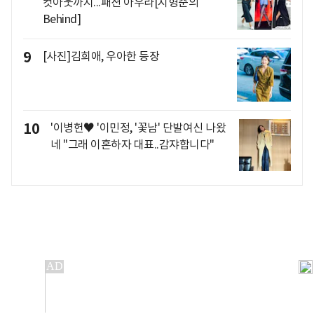
컷아웃까지...패션 아우라[지형준의
Behind]
9
[사진]김희애, 우아한 등장
10
'이병헌♥ '이민정, '꽃남' 단발여신 나왔
네 "그래 이혼하자 대표..감쟈합니다"
개인정보처리방침
앱설치(Android)