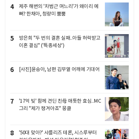
4
제주 해변의 '차범근 며느리'가 왜이리 예
뻐? 한채아, 청량미 뿜뿜
5
방은희 "두 번의 결혼 실패..아들 허락받고
이혼 결심" ('특종세상')
6
[사진]윤승아, 남편 김무열 어깨에 기대어
7
'17억 빚' 함께 견딘 친母 애틋한 효심..MC
그리 "제가 챙겨야죠" 뭉클
8
'50대 맞아?' 샤를리즈 테론, 시스루부터