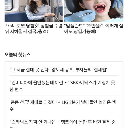
오늘의 핫뉴스
"그 세금 절대 못 낸다" 양도세 공포, 부자들의 '절세법'
"엔비디아에 올인했는데 이런…" SK하이닉스가 예상치 못
한 변수
'중동 천궁' 제대로 터졌다… LIG 2분기 벌어들인 놀라운 액
수
"스타벅스 진짜 안 가나?"… 탱크데이 논란 후 바뀐 결제 순