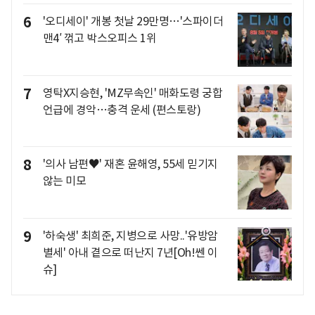
6
'오디세이' 개봉 첫날 29만명…'스파이더
맨4′ 꺾고 박스오피스 1위
7
영탁X지승현, 'MZ무속인' 매화도령 궁합
언급에 경악…충격 운세 (편스토랑)
8
'의사 남편♥' 재혼 윤해영, 55세 믿기지
않는 미모
9
'하숙생' 최희준, 지병으로 사망..'유방암
별세' 아내 곁으로 떠난지 7년[Oh!쎈 이
슈]