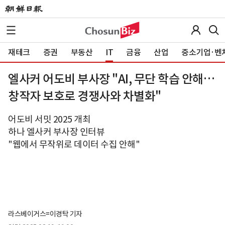
재테크
증권
부동산
IT
금융
산업
중소기업·벤
엘사커 어도비 부사장 "AI, 무단 학습 안해…
창작자 보호로 경쟁사와 차별화"
어도비 서밋 2025 개최
하나 엘사커 부사장 인터뷰
"웹에서 무작위로 데이터 수집 안해"
라스베이거스=이경탁 기자