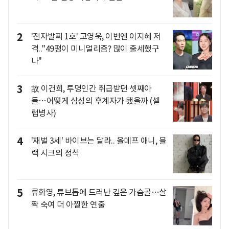
2
'전자발찌 1호' 고영욱, 이번엔 이지혜 저
격.."49평이 미니멀리즘? 많이 출세했구
나"
3
故 이건희, 투명인간 취급받던 셋째아
들…어떻게 삼성의 후계자가 됐을까 (셀
럽병사)
4
'재벌 3세' 바이브는 달라.. 올데프 애니, 블
랙 시크의 정석
5
류화영, 튜브톱에 드러난 깊은 가슴골…살
짝 숙여 더 아찔한 연출