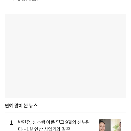
연예 많이 본 뉴스
1
반민정, 성추행 아픔 딛고 9월의 신부된
다…1살 연상 사업가와 결혼