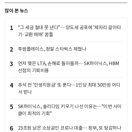
많이 본 뉴스
1
"그 세금 절대 못 낸다"… 양도세 공포에 '제자리 갈아타
기·교환 매매' 꿈틀
2
투썸플레이스, 정말 스타벅스 제쳤나
3
먼저 맺은 LTA, 손해로 돌아올까… SK하이닉스, HBM
선점의 기회비용
4
추석 전 '민생지원금' 또 푼다…1인당 최대 50만원 어디
서 받나
5
SK하이닉스, 솔리다임 키우기 나선 이유는…"이번 사이
클이 최적의 기회"
6
23조원 남은 소상공인 코로나 대출… 정부, 또 탕감하나