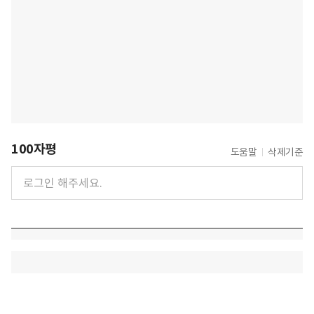
100자평
도움말
삭제기준