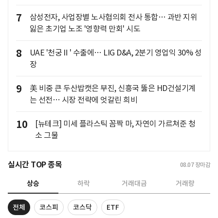
7
삼성전자, 사업장별 노사협의회 전사 통합… 과반 지위
잃은 초기업 노조 '영향력 만회' 시도
8
UAE '천궁Ⅱ' 수출에… LIG D&A, 2분기 영업익 30% 성
장
9
美 비중 큰 두산밥캣은 부진, 신흥국 뚫은 HD건설기계
는 선전… 시장 전략에 엇갈린 희비
10
[뉴테크] 미세 플라스틱 꼼짝 마, 자연이 가르쳐준 청
소 그물
실시간 TOP 종목
08.07
장마감
상승
하락
거래대금
거래량
전체
코스피
코스닥
ETF