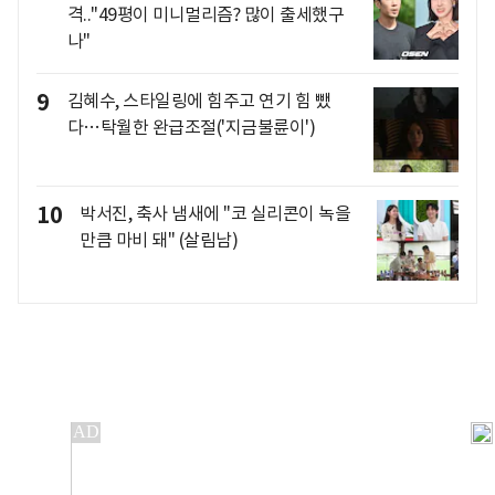
격.."49평이 미니멀리즘? 많이 출세했구
나"
9
김혜수, 스타일링에 힘주고 연기 힘 뺐
다…탁월한 완급조절('지금불륜이')
10
박서진, 축사 냄새에 "코 실리콘이 녹을
만큼 마비 돼" (살림남)