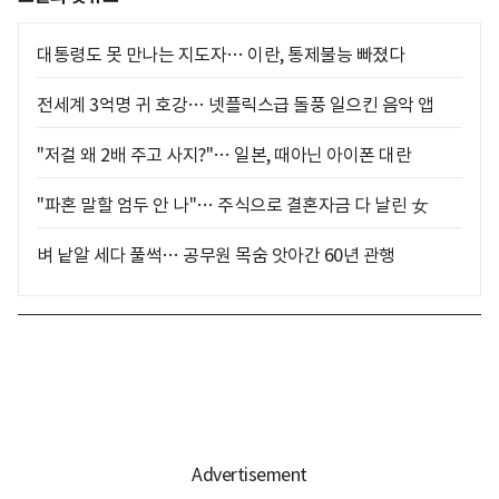
대통령도 못 만나는 지도자… 이란, 통제불능 빠졌다
전세계 3억명 귀 호강… 넷플릭스급 돌풍 일으킨 음악 앱
"저걸 왜 2배 주고 사지?"… 일본, 때아닌 아이폰 대란
"파혼 말할 엄두 안 나"… 주식으로 결혼자금 다 날린 女
벼 낱알 세다 풀썩… 공무원 목숨 앗아간 60년 관행