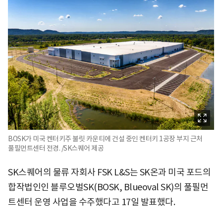
BOSK가 미국 켄터키주 불릿 카운티에 건설 중인 켄터키 1공장 부지 근처
풀필먼트센터 전경. /SK스퀘어 제공
SK스퀘어의 물류 자회사 FSK L&S는 SK온과 미국 포드의
합작법인인 블루오벌SK(BOSK, Blueoval SK)의 풀필먼
트센터 운영 사업을 수주했다고 17일 발표했다.