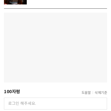
100자평
도움말
삭제기준