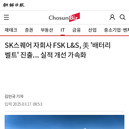
재테크
증권
부동산
IT
금융
산업
중소기업·벤
SK스퀘어 자회사 FSK L&S, 美 '배터리
벨트' 진출... 실적 개선 가속화
김민국 기자
입력
2025.03.17. 08:53