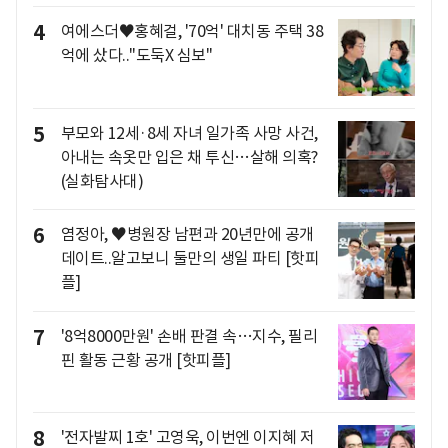
4
여에스더♥홍혜걸, '70억' 대치동 주택 38
억에 샀다.."도둑X 심보"
5
부모와 12세·8세 자녀 일가족 사망 사건,
아내는 속옷만 입은 채 투신…살해 의혹?
(실화탐사대)
6
염정아, ♥병원장 남편과 20년만에 공개
데이트..알고보니 둘만의 생일 파티 [핫피
플]
7
'8억8000만원' 손배 판결 속…지수, 필리
핀 활동 근황 공개 [핫피플]
8
'전자발찌 1호' 고영욱, 이번엔 이지혜 저