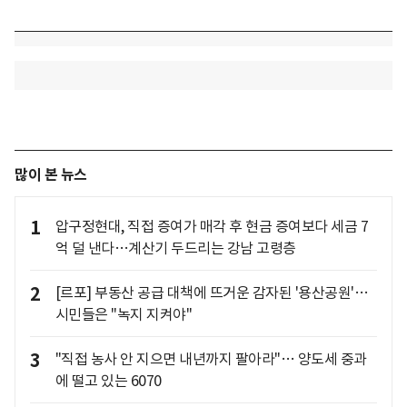
많이 본 뉴스
1
압구정현대, 직접 증여가 매각 후 현금 증여보다 세금 7
억 덜 낸다…계산기 두드리는 강남 고령층
2
[르포] 부동산 공급 대책에 뜨거운 감자된 '용산공원'…
시민들은 "녹지 지켜야"
3
"직접 농사 안 지으면 내년까지 팔아라"… 양도세 중과
에 떨고 있는 6070