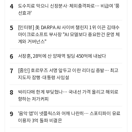
4
도수치료 막으니 신장분사·체외충격파로… 비급여 '풍
선효과'
5
[인터뷰] 美 DARPA AI 사이버 챌린지 1위 이끈 김태수
마이크로소프트 부사장 "AI 모델보다 중요한건 운영 체
계와 거버넌스"
6
서장훈, 28억에 산 양재역 빌딩 450억에 내놨다
7
[줌인] 호르무즈 서명 앞두고 이란 리더십 증발… 최고
지도자 잠행·대통령 사임설
8
박리다매 한계 부딪혔나… 국내선 가격 올리고 해외로
향하는 저가커피
9
'음악 앱'이 넷플릭스와 어깨 나란히… 스포티파이 유료
이용자 3억 돌파 비결은