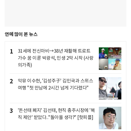
연예 많이 본 뉴스
1
31세에 전신마비→38년 재활해 트로트
가수 꿈 이룬 박광석, 인생 2막 시작 (사랑
의가족)
2
악뮤 이수현, '김성주子' 김민국과 스위스
여행 "첫 만남에 2시간 넘게 기다렸다"
3
'돈선태 폐지' 김선태, 현직 충주시장에 '복
직 제안' 받았다.."돌아올 생각?" [핫피플]