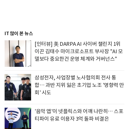
IT 많이 본 뉴스
[인터뷰] 美 DARPA AI 사이버 챌린지 1위
이끈 김태수 마이크로소프트 부사장 "AI 모
델보다 중요한건 운영 체계와 거버넌스"
삼성전자, 사업장별 노사협의회 전사 통
합… 과반 지위 잃은 초기업 노조 '영향력 만
회' 시도
'음악 앱'이 넷플릭스와 어깨 나란히… 스포
티파이 유료 이용자 3억 돌파 비결은