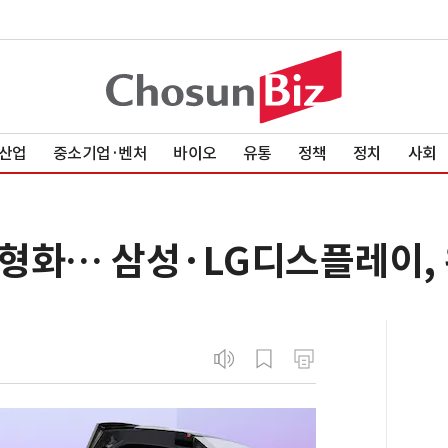
산업
중소기업·벤처
바이오
유통
정책
정치
사회
형화… 삼성·LG디스플레이, 