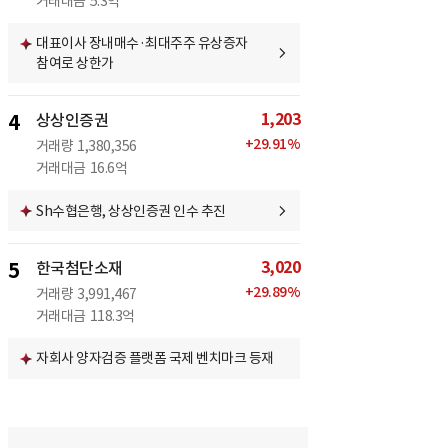
거래대금
5.3억
대표이사 장내매수·최대주주 유상증자
참여로 상한가
1,203
4
상상인증권
+
29.91
%
거래량
1,380,356
거래대금
16.6억
Sh수협은행, 상상인증권 인수 추진
3,020
5
한국첨단소재
+
29.89
%
거래량
3,991,467
거래대금
118.3억
자회사 양자검증 플랫폼 국제 벤치마크 등재