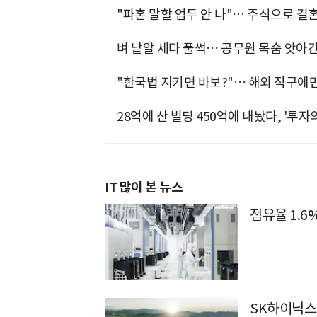
"파혼 말할 엄두 안 나"… 주식으로 결
벼 낱알 세다 풀썩… 공무원 목숨 앗아간
"한국법 지키면 바보?"… 해외 직구에만
28억에 산 빌딩 450억에 내놨다, '투자
IT 많이 본 뉴스
점유율 1.6
SK하이닉스,