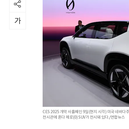
CES 2025 개막 사흘째인 9일(현지 시각) 미국 네
전시관에 혼다 제로(0) SUV가 전시돼 있다./연합뉴스