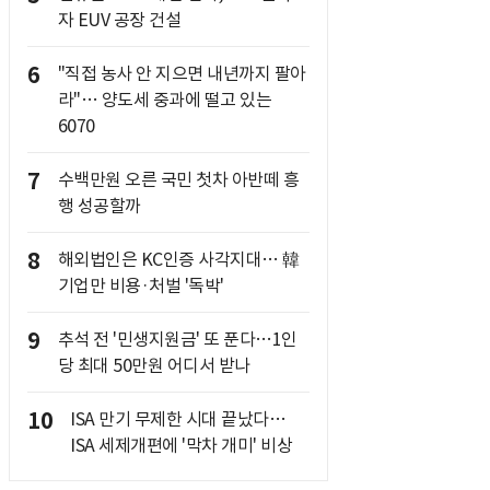
자 EUV 공장 건설
6
"직접 농사 안 지으면 내년까지 팔아
라"… 양도세 중과에 떨고 있는
6070
7
수백만원 오른 국민 첫차 아반떼 흥
행 성공할까
8
해외법인은 KC인증 사각지대… 韓
기업만 비용·처벌 '독박'
9
추석 전 '민생지원금' 또 푼다…1인
당 최대 50만원 어디서 받나
10
ISA 만기 무제한 시대 끝났다…
ISA 세제개편에 '막차 개미' 비상