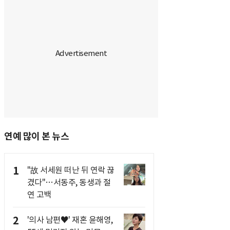
연예 많이 본 뉴스
1
"故 서세원 떠난 뒤 연락 끊
겼다"…서동주, 동생과 절
연 고백
2
'의사 남편♥' 재혼 윤해영,