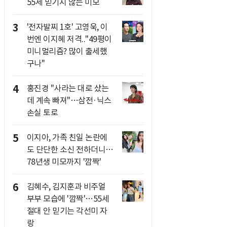
55세 믿기지 않는 미모
3
'전자발찌 1호' 고영욱, 이
번엔 이지혜 저격.."49평이
미니멀리즘? 많이 출세했
구나"
4
홍진경 "사라는 대로 샀는
데 계속 빠져"…삼전·닉스
손실 토로
5
이지아, 가족 친일 논란에
도 단단한 소신 전하더니…
78년생 미모까지 '깜짝'
6
김혜수, 김지훈과 비주얼
부부 모습에 '깜짝'…55세
절대 안 믿기는 각선미 자
랑