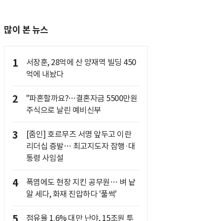
많이 본 뉴스
1
서장훈, 28억에 산 양재역 빌딩 450
억에 내놨다
2
"파혼할까요?…결혼자금 5500만원
주식으로 날린 예비신부
3
[줌인] 호르무즈 서명 앞두고 이란
리더십 증발… 최고지도자 잠행·대
통령 사임설
4
폭염에도 현장 지킨 공무원… 벼 낱
알 세다, 화재 진압하다 '풀썩'
5
점유율 1.6% 대만 난야, 15조원 투