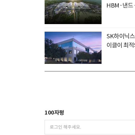
HBM·낸드
SK하이닉스
이클이 최적
100자평